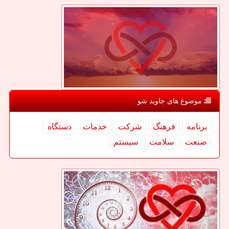
موضوع های جاوید شو
برنامه
فرهنگ
شركت
خدمات
دستگاه
صنعت
سلامت
سیستم