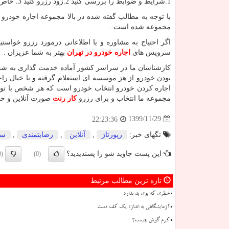
1.شرایط و ضوابط را بررسی کنید 2.زود رزرو کنید 3. خاص باشید
با توجه به مطالب گفته شده در بالا مجموعه اجاره خودرو
مجموعه شده است .
اگر احتیاج به مشاوره و یا اطلاعاتی درمورد رزرو خواست
سرویس های
اجاره خودرو در تهران
بهتر به شما عزیزان .
کارشناسان ما در سراسر کشور آماده خدمت گذاری به شما می
بودن خودرو از هز موسسه ای استعلام گرقته و با خیال راحت
اجاره کردن خودرو انتخاب خودرو است که هر شخص با توج
مجموعه ما انتخاب و برای رزرو
کار رنت
صورت آنلاین و حض
1399/11/29
22:23:36
تگهای خبر:
رپورتاژ
,
آنلاین
,
رضایتمندی
,
سا
این پست جاوید شو را پسندیدید؟
(0)
(0)
تازه ترین مطالب مرتبط
خطری که بوی بد ندارد
آزمایشگاهی به اندازه یک کف دست
کرم گوش چیست؟