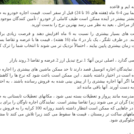
ه ایم و قاعده
کلی این است که بهترین زمان برای رزرو ماشین کرایه شما بین 4-6 ماه (هفته های 16 تا 24) قبل از سفر است. قیمت اج
ن بیشتر بیشتر در آینده ممکن است طیف کاملی از خودرو / تأمین کنندگان موجود
از مراحل ، بعید به نظر می رسد بهترین نرخ را بدست آورید.
مأمورین اجاره بهای احتمالی رزرو شما تمایل دارند قیمت های بسیار بیشتری را نسبت به 6 ماه افزایش دهند و 
ناوگانشان برای مدت زمان زیادی وجود دارد که نگران نباشند. در طرف تلنگر ، یک بار در 4 ماه (16 هفته) ، قیمت ها با
رد ، اصلی ترین آنها؛ 1.نرخ تبدیل ارز 2.عرضه و تقاضا 3.روند بازار
 نمایندگان اجاره اتومبیل قصد دارند تا حد ممکن ماشین های بیشتری را اجاره د
 است در اختیار داشته باشند ، این ممکن است باعث شود که نرخ ها را کاهش 
ا اگر آنها اجاره بیشتری را از پیش بینی شده به فروش رسانده باشند ، به احتم
به دست آورند. آنها باقی مانده اند
مدرسه مانند پرواز و تعطیلات بسته نمی شود ، مکانهای تعطیلات تابستانی به 
گران تر می شوند زیرا تقاضا بیشتر است. نمایندگان اجاره ناوگان را برای به
رساندن بهره وری و پایین آمدن قیمت ها مدیریت می کنند. در جاهایی که ممکن است انتظار داشته باشند
ر ماههای ساکت تر زمستان ، قیمت ها سقوط می کنند زیرا تلاش می کنند تا مشت
ا جلوگیری شود.