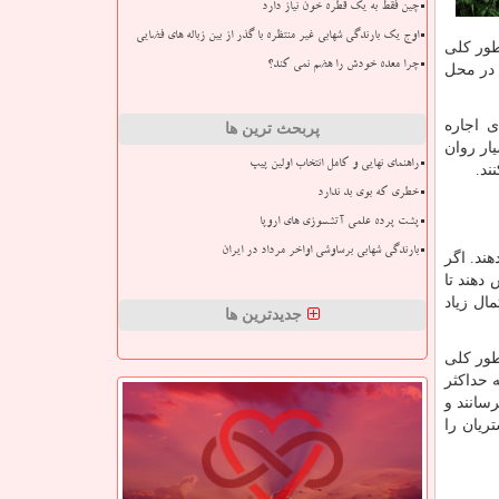
چین فقط به یک قطره خون نیاز دارد
اوج یک بارندگی شهابی غیر منتظره با گذر از بین زباله های فضایی
اره خودرو به طور کلی
چرا معده خودش را هضم نمی کند؟
 در محل
فرصت زیادی برای اجاره
پربحث ترین ها
 عرضه و تقاضا بسیار روان
راهنمای نهایی و کامل انتخاب اولین پیپ
خطری که بوی بد ندارد
پشت پرده علمی آتشسوزی های اروپا
بارندگی شهابی برساوشی اواخر مرداد در ایران
هند. اگر
دهند تا
ال زیاد
جدیدترین ها
طور کلی
 حداکثر
 روزانه 100 کرایه را به فروش برسانند و
ریان را