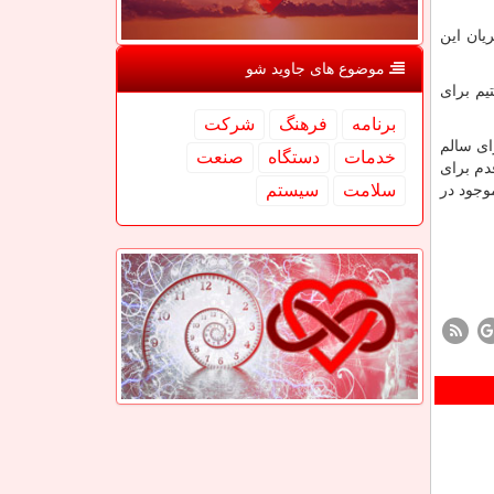
یان این
موضوع های جاوید شو
یم برای
برنامه
فرهنگ
شركت
ای سالم
خدمات
دستگاه
صنعت
دم برای
سلامت
سیستم
وجود در