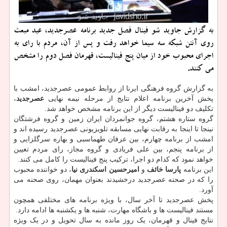
به گزارش جاوید شو فینال فصل جدید برنامه عصرجدید، عید مبعث
روی آنتن شبکه سه سیما خواهد رفت و پس از آن، مردم با رای به
اجرای محبوب خود از میان پنج فینالیست، قهرمان فصل دوم را مشخص
می کنند.
به گزارش گروه فرهنگی ایرنا از روابط عمومی عصرجدید، امشب با
پخش آخرین برنامه اعلام نتایج از مرحله نیمه نهایی
عصرجدید
،
تکلیف دو فینالیست دیگر از این برنامه مشخص خواهد شد.
گروه ستاره هشتم، گروه جوانمردان ایران زمین و گروه فرشتگان
نینجا تا اینجا به رقابت نهایی مسابقه تلویزیونی عصرجدید رسیده اند و
امشب از برنامه چهارم، بین عرفان طهماسبی و بهاره سرگلزایی و
از برنامه پنجم، بین علی فریادی و گروه مجاز، رای مردم تعیین
خواهد نمود که کدام دو اجرا، ترکیب پنج فینالیست را کامل می کنند.
این برنامه
پارسا خائف
و
امیرحسین اسکندری نیا
، دو خواننده محبوب
را که در صحنه عصرجدید درخشیدند بعنوان مهمان، روی صحنه می
آورد.
پخش عصرجدید تا آخر سال، با ویژه برنامه های مختلفی همچون
مستند فینالیست ها و باشگاه مهارت، شنبه ها و یکشنبه ها ادامه دارد.
نتایج فینال و قهرمان، یک روز مانده به سال تحویل و در یک ویژه