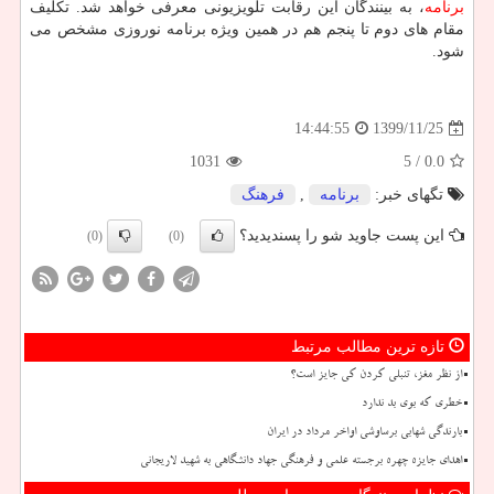
برنامه
، به بینندگان این رقابت تلویزیونی معرفی خواهد شد. تکلیف
مقام های دوم تا پنجم هم در همین ویژه برنامه نوروزی مشخص می
شود.
1399/11/25
14:44:55
1031
/ 5
0.0
تگهای خبر:
برنامه
,
فرهنگ
این پست جاوید شو را پسندیدید؟
(0)
(0)
تازه ترین مطالب مرتبط
از نظر مغز، تنبلی کردن کی جایز است؟
خطری که بوی بد ندارد
بارندگی شهابی برساوشی اواخر مرداد در ایران
اهدای جایزه چهره برجسته علمی و فرهنگی جهاد دانشگاهی به شهید لاریجانی