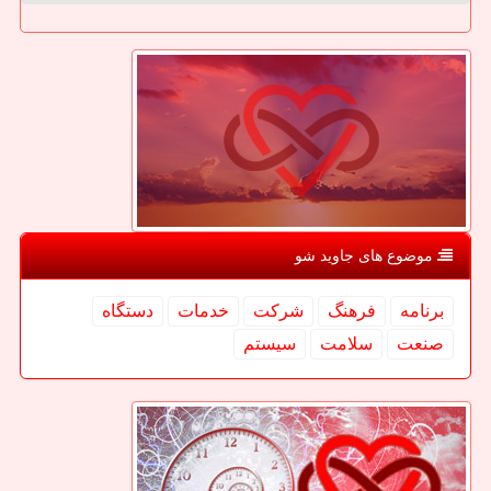
موضوع های جاوید شو
برنامه
فرهنگ
شركت
خدمات
دستگاه
صنعت
سلامت
سیستم