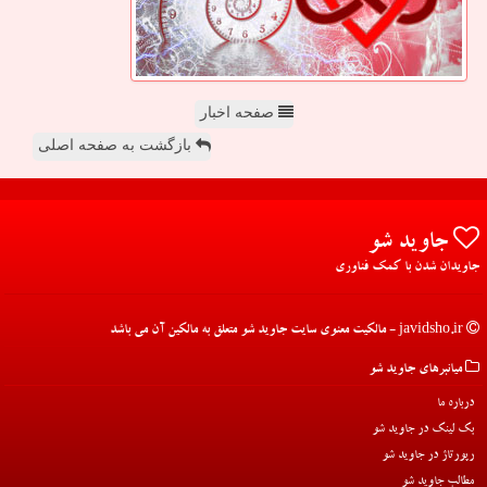
صفحه اخبار
بازگشت به صفحه اصلی
جاوید شو
جاویدان شدن با کمک فناوری
javidsho.ir - مالکیت معنوی سایت جاوید شو متعلق به مالکین آن می باشد
میانبرهای جاوید شو
درباره ما
بک لینک در جاوید شو
رپورتاژ در جاوید شو
مطالب جاوید شو