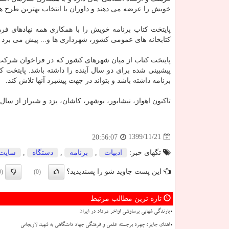
خویش را عرضه می دهند و داوران با انتخاب بهترین طرح ه
پایتخت کتاب برنامه خویش را با همکاری همه نهادهای فره
کتابخانه های عمومی کشور، شهرداری ها و... پیش می برد و ه
پایتخت کتاب از میان شهرهای کشور که در فراخوان شرکت ک
پیشبینی شده برای دو سال آینده را داشته باشد. پایتخت 
برنامه داشته باشد و بتواند در جهت پیشبرد آنها تلاش کند.
تاکنون اهواز، نیشابور، بوشهر، کاشان، یزد و شیراز از سال ۱۳۹۳ تا ۱۳۹۹، پایتخت های کتاب ایران بوده اند
1399/11/21
20:56:07
تگهای خبر:
ادبیات
,
برنامه
,
دستگاه
,
سایت
این پست جاوید شو را پسندیدید؟
(0)
(0)
تازه ترین مطالب مرتبط
بارندگی شهابی برساوشی اواخر مرداد در ایران
اهدای جایزه چهره برجسته علمی و فرهنگی جهاد دانشگاهی به شهید لاریجانی