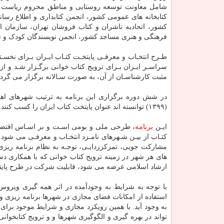
شامل معاونت توسعه روستایی و مناطق محروم ریاست ج
کتابخانه های عمومی کشور، انجمن کتابداری و اطلاع رسان
کشور، اتحادیه ناشران و کتاب فروشان تهران، سازمان اسن
فرهنگی و هنری مساجد کشور، انجمن نویسندگان کودک و نوج
سراسـر ایـران بـرای ترویج کتاب خوانی برگـزار شـد و از 
مثبت کارشناسـان از آن، به صورت سـالانه برگزار می گردد
(۱۳۹۹) توانسته ­اند عنوان پایتخت کتاب ایران را کسب کنند.
ایـن
برنامه
، طرحی ملی و بومی اسـت و بر اسـاس اقتضائا
کتـاب از بیـن شـهرهای نامـزد انتخـاب و معرفـی می ­شود. 
مشارکت جویی، تمرکززدایـی، توجـه به نظام برنامه ریزی
های هر شهر در زمینه ترویج کتاب خوانی که با همکاری دست
ارشاد اسلامی عرضه می شود، قابلیت شرکت در طرح پایتخت
استفاده از امکانات فضای مجازی در شهرها برنامه ریزی و ا
به وجود آید. با همین رویکرد مجازی و شرایط موجود بر
تواند در بهره گیری و الگوگیری شهرها و و ترویج کتابخوانی