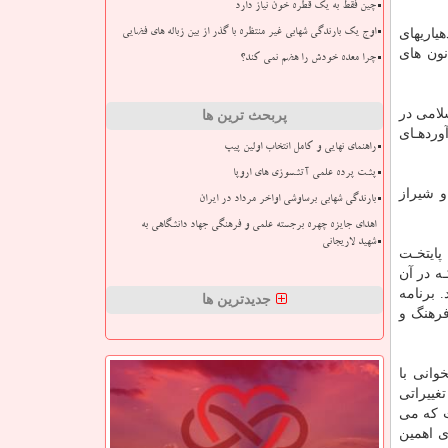
چین فقط به یک قطره خون نیاز دارد
اری­های
اوج یک بارندگی شهابی غیر منتظره با گذر از بین زباله های فضایی
نون های
چرا معده خودش را هضم نمی کند؟
رشـاد اسلامی در
پربحث ترین ها
وردهـای
راهنمای نهایی و کامل انتخاب اولین پیپ
پشت پرده علمی آتشسوزی های اروپا
ن برنامه به ترتیب شهرهای اهواز (۱۳۹۴)، نیشابور (۱۳۹۵)، بوشهر (۱۳۹۶)، کاشان (۱۳۹۷) و یزد (۱۳۹۸) و شیراز
بارندگی شهابی برساوشی اواخر مرداد در ایران
اهدای جایزه چهره برجسته علمی و فرهنگی جهاد دانشگاهی به
شهید لاریجانی
پایتخـت
ـه در آن
 برنامه
جدیدترین ها
فرهنگ و
یج کتابخوانی با
غییراتی
ت که می
ی اهمین