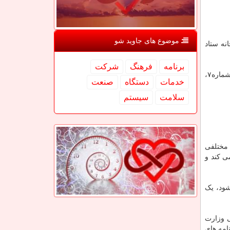
موضوع های جاوید شو
۱۴از دو روش زیر به دبیرخانه ستاد
برنامه
فرهنگ
شركت
از طریق پست به دبیرخانه مرکزی انتخاب و معرفی پایتخت کتاب ایران به نشانی: تهران، خیابان شهید مطهری، خیابان فجر (جم سابق)، شماره۷،
خدمات
دستگاه
صنعت
سلامت
سیستم
 و به شهرهای مختلفی
ی کند و
شود، یک
هنگی وزارت
امه های