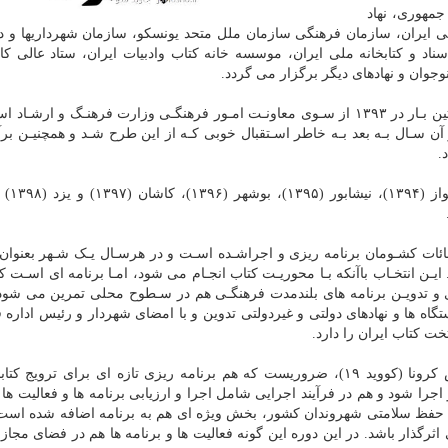
مهوری، نهاد
ی ایران، سازمان فرهنگی سازمان ملل متحد یونسکو، سازمان شهرداری­ها و دهی
اد و کتابخانه ملی ایران، موسسه خانه کتاب وادبیات ایران، ستاد عالی کا
وان و نهادهای دیگر برگزار می گردد.
طـرح انتخـاب و معرفـی پایتخـت کتـاب ایـران بـرای نخسـتین بـار در ۱۳۹۳ از سـوی معاونـت امـور فرهنگـی وزارت فرهنـگ و ا
آن سـال بـه بعد بـه خاطر اسـتقبال خوبی کـه از این طرح شـد و همچنیـن برآ
.
در شش دوره برگزاری ای
ت کشـومان برنامه ریزی و اجراشـده اسـت و در هرسـال یـک شـهر بعنوان 
ایـن انتخـاب باآنکه بـا محوریـت کتاب انجـام می شود، امـا برنامه ای اسـت ک
 و تدویـن برنامه های بلندمدت فرهنگـی هم در سـطوح محلی تمرین می شود.
گاه ها و نهادهای دولتی و غیردولتی تدوین و با امضای شهردار و رئیس اداره 
 کتاب ایران را دارد.
با توجه به شرایط به وجودآمده در اثر همه گیری ویروس کرونا (کووید ۱۹)، ضروریست که هم برنامه ریزی تازه ای برای ترو
جرا شود و هم در فرآیند اجرایی شامل اجرا و ارزیابی برنامه ها و فعالیت ها ت
ای حفظ سلامتی شهروندان کشور، بخش ویژه ای هم به برنامه اضافه شده اس
 اثرگذار باشد. در این دوره این گونه فعالیت ها و برنامه ها هم در فضای مجاز