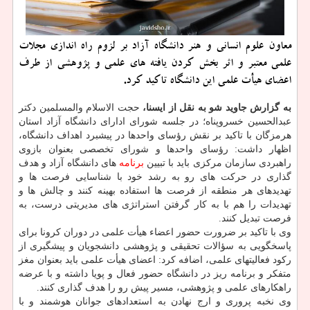
معاون علوم انسانی و هنر دانشگاه آزاد بر لزوم راه اندازی مجلات
علمی معتبر و اثر بخش کردن یافته های علمی و پژوهشی از طرف
اعضای هیأت علمی این دانشگاه تاکید کرد.
به گزارش جاوید شو به نقل از ایسنا،
حجت الاسلام والمسلمین دکتر
عبدالحسین خسروپناه؛ در جلسه شورای ادارای دانشگاه آزاد استان
هرمزگان با تاکید بر نقش رؤسای واحدها در پیشبرد اهداف دانشگاه،
اظهار داشت: رؤسای واحدها و شورای تخصصی بعنوان بازوی
راهبردی سازمان مرکزی باید با تبیین
برنامه
های دانشگاه آزاد و هدف
گذاری در حرکت های رو به رشد خود با شناسایی فرصت ها و
تهدیدهای هر منطقه از فرصت ها استفاده بهینه کنند و چالش ها و
تهدیدات را هم با به کار گرفتن استراتژی های مدیریتی درست، به
فرصت تبدیل کنند.
وی با تاکید بر ضرورت حضور اعضاء هیأت علمی در دوران کرونا برای
پاسخگویی به سؤالات تحقیقی و پژوهشی دانشجویان و پیشگیری از
رکود فعالیتهای علمی، اضافه کرد: اعضای هیأت علمی باید بعنوان مغز
متفکر و برنامه ریز در دانشگاه حضور فعال و پویا داشته و با عرضه
راهکارهای علمی و پژوهشی، مسیر پیش رو را هدف گذاری کنند.
وی نخبه پروری و ارج نهادن به استعدادهای جوانان هوشمند و با