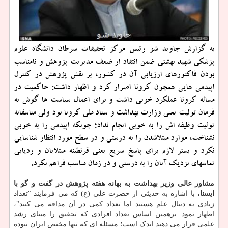
به گزارش جاوید شو رئیس مرکز تحقیقات سرطان دانشگاه علوم
پزشکی شهید بهشتی ضمن انتقاد از ضعف مدیریت پژوهش و نامناسب
بودن فاکتورهای ارزیابی آن در کشور، بر نقش پژوهش در کنترل
اپیدمی هایی همچون کرونا اصرار کرد و اظهار داشت: حاکمیت در
مساله کرونا عملکرد خوبی داشت و برای اعمال سیاست ها گوش به
فرمان تولیت یعنی وزارت بهداشت و ستاد ملی کرونا بود ولی متاسفانه
تولیت وظیفه اش را به خوبی انجام نداد؛ چونکه اپیدمی را به خوبی
نشناخت، موارد مبتلاشدن را به درستی و در سطح مورد انتظار شناسایی
نکرد و بستر لازم برای پاسخ سریع یعنی قرنطینه مبتلایان و ردیابی
تماسهای نزدیک آنان را به درستی و در زمان مناسب فراهم نکرد.
مشاور عالی وزیر بهداشت به بهانه هفته پژوهش در گفت و گو با
ایسنا،
با اشاره به حدیثی از حضرت علی (ع) که می فرمایند "تعداد
زیادی به دنبال علم هستند اما تعداد کمی در آن مداقه می کنند"،
اظهار نمود: برهمین اساس تعداد افرادی که تحقیق را مبنای رشد
علمی قرار می دهند اندک است؛ مسئله ای که تنها مختص ایران نبوده