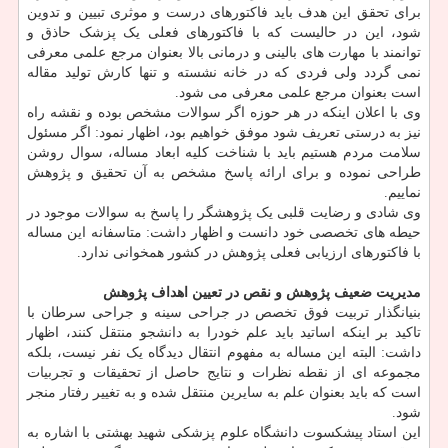
برای تحقق این هدف باید فاکتورهای درست و موثری تبیین و تدوین
شود، این در حالیست که با فاکتورهای فعلی یک پزشک حاذق و
توانمند با مهارت های بالینی و درمانی بالا بعنوان مرجع علمی معرفی
نمی گردد ولی فردی که در خانه نشسته و تنها کارش تولید مقاله
است بعنوان مرجع علمی معرفی می شود.
وی با اعلان اینکه در هر حوزه اگر سوالات مشخص بوده و نقشه راه
نیز به درستی تعریف شود موفق خواهیم بود، اظهار نمود: اگر مسئول
سلامت مردم هستیم باید با شناخت کلیه ابعاد مساله، سوال روشن
طراحی نموده و برای ارائه پاسخ مشخص به آن تحقیق و پژوهش
نماییم.
وی شادی و رضایت قلبی یک پژوهشگر را پاسخ به سوالات موجود در
حیطه های تخصصی خود دانست و اظهار داشت: متاسفانه این مساله
با فاکتورهای ارزیابی فعلی پژوهش در کشور همخوانی ندارد.
مدیریت ضعیف پژوهش و نقص در تعیین اهداف پژوهش
بنیانگذار تربیت فوق تخصص در جراحی سینه و جراحی سرطان با
تاکید بر اینکه اساتید باید علم خودرا به دانشجو منتقل کنند، اظهار
داشت: البته این مساله به مفهوم انتقال دیدگاه یک نفر نیست، بلکه
مجموعه ای از نقطه نظرات و نتایج حاصل از تحقیقات و تجربیات
است که باید بعنوان علم به سایرین منتقل شده و به تغییر رفتار منجر
شود.
این استاد پیشکسوت دانشگاه علوم پزشکی شهید بهشتی با اشاره به