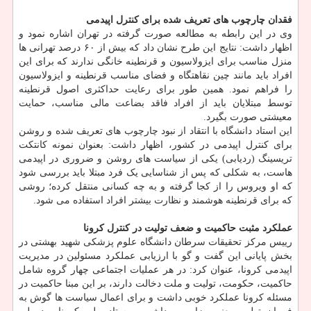
فقدان چارچوب های تعریف شده برای کنترل اپیدمی
وی در این رابطه به مطالعه صورت گرفته در تهران اشاره نمود و
اظهار داشت: نتایج این طرح نشان داد که بیش از ۶۰ درصد تهرانی ها
منزل مناسب برای ایزولاسیون و قرنطینه خانگی ندارند که برای این
افراد باید مانند چین نقاهتگاه و فضای مناسب قرنطینه و ایزولاسیون
را فراهم نمود. همین طور برای رعایت حداکثری اصول قرنطینه
توسط مبتلایان باید از افراد فاقد بضاعت مالی مناسب، حمایت
معیشتی صورت بگیرد.
این استاد دانشگاه با انتقاد از نبود چارچوب های تعریف شده و روشن
برای کنترل اپیدمی در کشور، اظهار داشت: بعنوان نمونه کانتکت
تریسینگ (ردیابی) یکی از سیاست های روشن و ضروری در اپیدمی
هاست، به شکلی که پس از شناسایی یک فرد مبتلا باید بررسی شود
که او ویروس را از کجا گرفته و به چه کسانی منتقل کرده؛ روشی
که برای قرنطینه هوشمند و نظارت بیشتر افراد استفاده می شود.
عملکرد مثبت حاکمیت و ضعف تولیت در کنترل کرونا
رییس مرکز تحقیقات سرطان دانشگاه علوم پزشکی شهید بهشتی در
بخش پایانی این گفت و گو با ارزیابی عملکرد مسئولین در مدیریت
اپیدمی کرونا، عنوان کرد: در هر عملیات اجتماعی چهار گروه شامل
حاکمیت، حکومت، تولیت و ملت دخالت دارند، بر این مبنا حاکمیت در
مسئله کرونا عملکرد خوبی داشت و برای اعمال سیاست ها گوش به