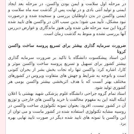
در مرحله اول سلامت و ایمن بودن واکسن، در مرحله بعد ایجاد
ایمنی و تولید آنتی بادی و در نهایت پس از گذشت سه ماه سلامت و
ایمنی واکسن در بدن داوطلبان بررسی و سنجیده شده و درصورت
نبود مشکل، تأیید می شود؛ بدین سبب الان در واکسن های تایید شده
کرونا این سه مرحله طی شده ولی هنوز ماندگاری و عوارض دیررس
آنها بررسی نشده و منوط به گذشت زمان است.
ضرورت سرمایه گذاری بیشتر برای تسریع پروسه ساخت واکسن
کرونا
این استاد پیشکسوت دانشگاه با تاکید بر ضرورت سرمایه گذاری
بیشتر کشور برای تسهیل و تسریع پروسه ساخت واکسن موثر و
کارا، اشاره کرد: واکسن تنها راه نجات بخش بشر از بحران کنونی
است و باتوجه به شرایط و جهش های متفاوت ویروس در کشورهای
مختلف بهتر آنست که با هدف اثربخشی بیشتر واکسن بومی هر
کشوری تولید شود.
استاد تمام گروه جراحی دانشگاه علوم پزشکی شهید بهشتی با اعلان
اینکه البته این به مفهوم مخالفت با خرید واکسن های خارجی و توزیع
آن در کشور نیست، افزود: بعنوان نمونه تکنولوژی ساخت واکسن در
روسیه مشابه تکنولوژی استفاده شده در کشور ماست و می توان از
این واکسن یا نمونه های تایید شده دیگر در صورت تایید نهایی بهره
برد.