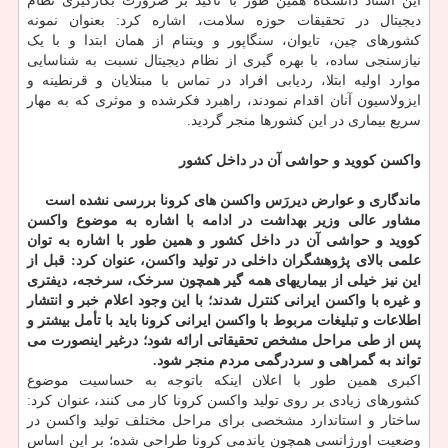
این استاد دانشگاه همین طور با تاکید بر ضرورت بکارگیری نظام
دیجیتال در تحقیقات حوزه سلامت، اشاره کرد: بعنوان نمونه
کشورهای چین، تایوان، سنگاپور و ویتنام از همان ابتدا و با یک
نیازسنجی ساده، با بهره گیری از نظام دیجیتال نسبت به شناسایی
موارد اولیه ابتلا، ردیابی افراد در تماس با مبتلایان و قرنطینه و
ایزولاسیون آنان اقدام نمودند، راهبرد فکرشده و موثری که به مهار
سریع بیماری در این کشورها منجر گردید.
واکسن کووید و حواشی آن در داخل کشور
ماندگاری و عوارض دیررَس واکسن های کرونا بررسی نشده است
مشاور عالی وزیر بهداشت در ادامه با اشاره به موضوع واکسن
کووید و حواشی آن در داخل کشور و همین طور با اشاره به توان
علمی بالای پژوهشگران داخلی در تولید واکسن، عنوان کرد: قبل از
این نیز خیلی از بیماریهای همه گیر همچون سرخک، سرخجه، دیفتری
و غیره با واکسن ایرانی کنترل شدند؛ با این وجود اعلام خبر و انتشار
اطلاعات و تبلیغات مربوط با واکسن ایرانی کرونا باید با تأمل بیشتر و
پس از طی مراحل مشخص تحقیقاتی ارائه شود؛ درغیر اینصورت می
تواند به گمراهی و سردرگمی مردم منجر شود.
اکبری همین طور با اعلان اینکه باتوجه به حساسیت موضوع
کشورهای زیادی بر روی تولید واکسن کرونا کار می کنند، عنوان کرد:
ساختار و استاندارد مشخصی برای مراحل مختلف تولید واکسن در
وضعیت اورژانسی همچون پاندمی کرونا طراحی شده؛ بر این اساس