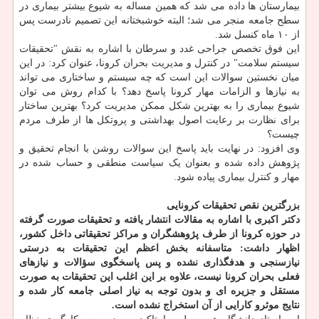
بیمارستان ها داده می شد که همین مساله به شیوع بیشتر بیماری در
سطح جامعه منجر می شد؛ البته خوشبختانه این تصمیم نادرست پس
از ۱۰ ماه کنسل شد.
این فوق تخصص جراحی غدد و سرطان با اشاره به نقش "تحقیقات
سیستم سلامت" در کنترل و مدیریت بحران کرونا، عنوان کرد: در این
میان نخستین سوالات این است که چه سیستم و ساختاری می تواند
به نیازها و الزامات مهار کرونا پاسخ دهد؟ با کدام روش می توان
شیوع بیماری را به بهترین شکل ممکن مدیریت کرد؟ بهترین ساختار
برای نظارت بر رعایت اصول بهداشتی و پروتکل ها از طرف مردم
چیست؟
وی افزود: در نهایت باید پاسخ این سوالات روشن با انجام تحقیق و
پژوهش داده شده و بعنوان یک سیاست منطقی و حساب شده در
مهار و کنترل بیماری پیاده شود.
بزرگترین نقص تحقیقات کرونایی
دکتر اکبری با اشاره به مقالات انتشار یافته و تحقیقات صورت گرفته
در حوزه کرونا از طرف پژوهشگران و مراکز تحقیقاتی داخل کشور،
اظهار داشت: متاسفانه بخش اعظم این تحقیقات به درستی
نیازسنجی و هدفگذاری نشده و پس پاسخگوی سؤالات و نیازهای
فعلی بحران کرونا نیست، علاوه بر این اغلب این تحقیقات به صورت
مستقل و جزیره ای و بدون توجه به نیاز اصلی جامعه کار شده و
نتایج موثرو کارایی از آن استخراج نشده است.