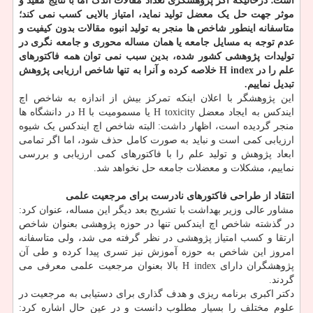
است؛ درحالیکه اگر پژوهشگری تعداد مقالات اندک اما با نتایج مفید و
موثر جهت حل یک معضل تولید نماید، امتیاز بالایی کسب نمی کند؛
متاسفانه اینطور شاخص ها منجر به تولید انبوه مقالات بدون کیفیت و
عدم توجه به مسایل جامعه یا همان مساله محوری و جامعه نگری در
تولیدات پژوهشی کشور شده، بدین سبب نمی توان همه فاکتورهای
علم را در H index خلاصه کرده و آنرا به تنها شاخص ارزیابی پژوهش
تبدیل نماییم.
این پژوهشگر با اعلان اینکه تمرکز بیش از اندازه به شاخص اچ
ایندکس به ایجاد معضل H toxicity یا مسمومیت با H در دانشگاه ها
منجر گردیده است، اظهار داشت: البته شاخص اچ ایندکس یک شیوه
ارزیابی کمی است و نباید به صورت کامل حذف شود، اما اگر تمامی
ابعاد پژوهش و تولید علم را با فاکتورهای کمی ارزیابی و بررسی
نماییم، مشکلات و معضلات جامعه حل نخواهد شد.
انتقاد از طراحی فاکتورهای نادرست برای مرجعیت علمی
مشاور عالی وزیر بهداشت با تشریح بعد دیگر این مساله، عنوان کرد:
در گذشته شاخص اچ ایندکس تنها در حوزه پژوهشی بعنوان شاخص
ارتقا و کسب امتیاز پژوهشی در نظر گرفته می شد، ولی متاسفانه
امروز این شاخص به حوزه آموزش نیز تسری پیدا کرده و طی آن
پژوهشگران دارای H index بالا بعنوان مرجعیت علمی معرفی می
گردند.
دکتر اکبری برنامه ریزی و هدف گذاری برای دستیابی به مرجعیت در
علوم مختلف را بسیار مطلوب دانست و در عین حال اشاره کرد: