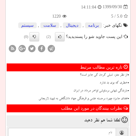
1399/09/30
14:11:04
1220
/ 5
5.0
تگهای خبر:
برنامه
,
دیجیتال
,
سلامت
,
سیستم
این پست جاوید شو را پسندیدید؟
(0)
(2)
تازه ترین مطالب مرتبط
از نظر مغز، تنبلی کردن کی جایز است؟
خطری که بوی بد ندارد
بارندگی شهابی برساوشی اواخر مرداد در ایران
اهدای جایزه چهره برجسته علمی و فرهنگی جهاد دانشگاهی به شهید لاریجانی
نظرات بینندگان در مورد این مطلب
لطفا شما هم
نظر دهید