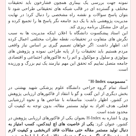
نمونه جهت بررسی یک بیماری همچون فشارخون باید تحقیقات
مختلف و گسترده ای در قالب شبکه های تحقیقاتی طراحی شود تا
بتوان پاسخ سوالات و نقشه راه مشخصی را دنبال کرد؛ در نهایت
مدیریت پژوهشی باید با یک دید جامعه نگر پاسخ ها را تجمیع کرده و
برای حل مشکل برنامه ریزی کند.
این استاد پیشکسوت دانشگاه با اعلان اینکه مدیریت ها به سبب
نگرش های متفاوت در تحقیقات، نقطه نظرات مختلفی اعمال کرده
اند، اظهار داشت: اگر خواهان تصمیم گیری بر اساس نیاز واقعی
مردم هستیم باید تحقیقات را از پایه طراحی نموده و پژوهش های
بیولوژی و سلول و مولکول و اتم را به فاکتورهای اجتماعی و اقتصادی
جامعه متصل نماییم که تحقق این مهم نیازمند یک تیم بزرگ و ورزیده
است.
"مسمومیت H
Index"
-
استاد تمام گروه جراحی دانشگاه علوم پزشکی شهید بهشتی در
بخش دیگری از این گفت و گو با انتقاد از فاکتورهای ارزیابی پژوهش
در کشور، اظهار داشت: متاسفانه با شاخص ها و نحوه ارزشیابی
فعلی، هدف افراد به تولید مستمر مقاله، بدون توجه به کیفیت آن
محدود شده است.
وی با اشاره به H-Index بعنوان یکی از فاکتورهای ارزیابی پژوهش در
کشور، عنوان کرد:
یکی از خاصیت های اچ ایندکس، کسب امتیاز به
دنبال تولید مستمر مقاله حتی مقالات فاقد اثربخشی و کیفیت لازم