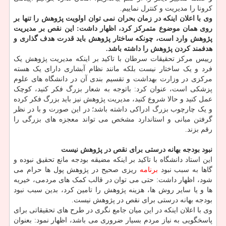
کرونا را مدیریت و کنترل نماییم.
وی با اعلان اینکه در زمان بحران نمی توان اولویت پژوهش را تنها بر
روی همان موضوع متمرکز کرد، اظهار داشت: این نقص بر مدیریت
پژوهش وارد است، چونکه ساختار پژوهش باید قدرت هدف گذاری و
هدفمند کردن پژوهش را داشته باشد.
رییس مرکز تحقیقات سرطان با تاکید بر اینکه مدیریت پژوهش یک
فرد و یک ساختار نیست بلکه مانند نظام آبشاری دارای یک هسته
مرکزی در وزارت بهداشت و تقسیم بندی آن در دانشگاه های علوم
پزشکی است، عنوان کرد: باتوجه به شعار بزرگ فکر کنید، کوچک
عمل کنید و حالا شروع کنید، مدیریت پژوهش نیز باید بزرگ فکر کرده
و یک چارچوب بزرگ ادراکی داشته باشد؛ در این صورت و با در نظر
گرفتن مبانی و استاندارد مشخص می تواند معجزه های بزرگی را
رقم بزند.
نبود بودجه بهانه درستی برای نقص در پژوهش نیست
این استاد دانشگاه با تاکید بر اینکه مضیقه بودجه مانع تحقیق نبوده و
گاها به سبب نبود
برنامه
ریزی صحیح در پژوهش پول ها حرام می
شود، اظهار داشت: حتی می توان در قالب کمک های مردمی، خیریه
ها و یا سایر روش ها، هزینه پژوهش را تامین کرد، بدین سبب نبود
بودجه بهانه درستی برای نقص در پژوهش نیست.
وی با اعلان اینکه در این میان جامع نگری در طرح های تحقیقاتی برای
پاسخگویی به نیاز مردم بسیار ضروری می باشد، اظهار نمود: بعنوان