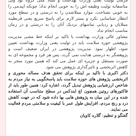
فرمان تولیت یعنی وزارت بهداشت و ستاد ملی کرونا بود ولی
متاسفانه تولیت وظیفه اش را به خوبی انجام نداد؛ چونکه اپیدمی را
به خوبی نشناخت، موارد مبتلاشدن را به درستی و در سطح مورد
انتظار شناسایی نکرد و بستر لازم برای پاسخ سریع یعنی قرنطینه
مبتلایان و ردیابی تماسهای نزدیک آنان را به درستی و در زمان
مناسب انجام نداد.
مشاور عالی وزارت بهداشت با تاکید بر اینکه خط مشی مدیریت
پژوهشی حوزه سلامت باید در تولیت یعنی وزارت بهداشت تعیین
شود، اظهار نمود: مدیریت پژوهشی در ایران ضعیف است و
پژوهشگر به درستی هدایت نمی گردد، پس هر فرد و مجموعه ای به
صورت مستقل و جزیره ای عمل می کند که همین مورد منجر به
کاهش اثربخشی و تاثیرگذاری پژوهش می شود.
دکتر اکبری با تاکید بر اینکه برای تحقق هدف مساله محوری و
اثربخشی پژوهش های حوزه سلامت باید پاسخگویی به نیاز مردم به
شاخص ارزشیابی پژوهش تبدیل گردد، اشاره کرد: همین طور باید از
فاکتورهای روتین همچون اچ ایندکس در سطح متناسب آن استفاده
شده و در این میان به پژوهش هایی بها داده شود که در جهت کاهش
درد و رنج مردم، افزایش طول عمر با کیفیت و سلامتی مردم فعالیت
می نمایند.
گفتگو و تنظیم: گلاره کاویان