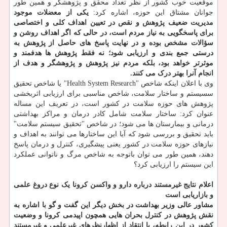
موقعیت خوب کشور از نظر تعداد محقق و پژوهشگر و همین طور
جوانان مشتاق این حوزه، اشاره کرد:
یکی از معضلات موجود
مدیریت ضعیف پژوهش و نقص در تعیین اهداف کلی و اختصاصی
برای پاسخگویی به نیاز مردم است، در حالی که اگر اهداف روشن و
سؤالات مشخص بوده و در نهایت پاسخ های حاصل از پژوهش به
درستی جمع بندی و ارزیابی شود؛ نه فقط پژوهش ها هدفمند و
موثرتر خواهد بود، بلکه مردم نیز پژوهش و پژوهشگر و هدف از
انجام آنرا بهتر درک می کنند.
وی با اعلان اینکه شاخص "Health System Research" یا شاخص تحقیق
سسیستم و ساختار سلامت، شاخص مناسبی برای ارزیابی اثربخشی
پژوهش های حوزه سلامت در کشور است، در تعریف این مساله
عنوان کرد: ساختار سلامت شامل کادر درمان و مراکز بهداشتی
درمانی و بیمارستان ها می شود؛ در شاخص "تحقیق سیستم سلامت"
باید تحقیق و بررسی شود که آیا این ساختارها می توانند به اهداف و
نیازهای حوزه سلامت در کشور یعنی پیشگیری، کنترل و درمان پاسخ
دهند، همین طور می توان باتوجه به شاخص مرگ و ناتوانی عملکرد
این سیستم را ارزیابی کرد؟
اعلام نتایج غیرمستند درباره دارو و واکسن کرونا یک نوع دروغ علمی
و بازاریابی است
مشاور عالی وزیر بهداشت در بخش دیگر این گفت و گو با اشاره به
نقش پژوهش در کنترل بحران هایی همچون اپیدمی کرونا و وضعیت
کشور در این رابطه، با انتقاد از اظهارنظرهای غیرعلمی و غیرمستند