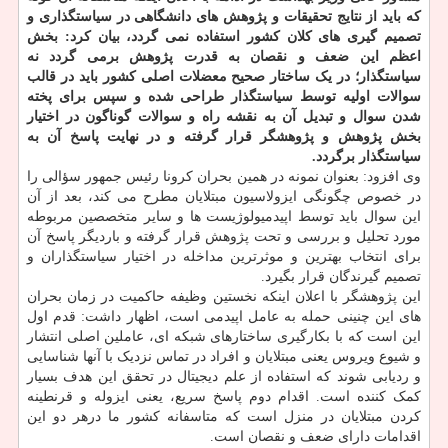
که باید از نتایج تحقیقات و پژوهش های دانشگاهی در سیاستگذاری و
تصمیم گیری های کلان کشور استفاده نمی گردد، بیان کرد: بخش
اعظم این ضعف و نقصان به قدرت پژوهش برمی گردد نه
سیاستگذار؛ در یک ساختار صحیح معضلات اصلی کشور باید در قالب
سوالات اولیه توسط سیاستگذار طراحی شده و سپس برای پخته
شدن سوال و تبدیل آن به نقشه راه و سوالات گوناگون در اختیار
بخش پژوهش و پژوهشگر قرار گرفته و در نهایت پاسخ آن به
سیاستگذار برگردد.
وی افزود: بعنوان نمونه در همین بحران کرونا رئیس جمهور سؤالی را
در خصوص چگونگی ایزولاسیون مبتلایان مطرح می کند، بعد از آن
این سوال باید توسط اپیدمیولوژیست ها و سایر متخصصین مربوطه
مورد تحلیل و بررسی و تحت پژوهش قرار گرفته و باردیگر پاسخ آن
برای انتخاب بهترین و موثرترین مداخله در اختیار سیاستگذاران و
تصمیم گیرندگان قرار بگیرد.
این پژوهشگر با اعلان اینکه نخستین وظیفه حاکمیت در زمان بحران
های این چنینی حمله به عامل اپیدمی است، اظهار داشت: قدم اول
این است که با بکارگیری ساختارهای شبکه ای، عاملین اصلی انتشار
و شیوع ویروس یعنی مبتلایان و افراد در تماس نزدیک با آنها شناسایی
و ردیابی شوند که استفاده از علم دیجیتال در تحقق این هدف بسیار
کمک کننده است. اقدام دوم پاسخ سریع، یعنی ایزوله و قرنطینه
کردن مبتلایان در منزل است که متاسفانه کشور ما درهر دو این
اقدامات دارای ضعف و نقصان است.