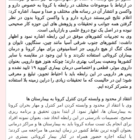
در ارتباط با موضوعات مختلف در رابطه با کرونا به خصوص دارو و
واکسن و انتشار آن در رسانه های مختلف و صدا و سیما، اشاره کرد:
اعلام نتایج غیرمستند درباره دارو و یا واکسن کرونا بدون در نظر
گرفتن همه جوانب و تحقیقات و پژوهش های این حوزه کار صحیحی
نبوده و در اصل یک نوع دروغ علمی و بازاریابی است.
وی به تجربیات کشورهای موفق در این رابطه اشاره نمود و اظهار
داشت: کشورهای جنوب شرقی آسیا مانند چین، سنگاپور، تایوان و
هنک کنگ از هیچ دارویی جز استامینوفن برای مهار کرونا و درمان
بیماران کرونائی استفاده نکردند و با این وجود در مقایسه با سایر
کشورها وضعیت بمراتب بهتری دارند؛ چونکه هنوز هیچ دارویی بعنوان
داروی موثر، قطعی و اختصاصی درمان بیماری کووید ۱۹ تایید نشده و
پس هر دارویی در این رابطه باید با احتیاط تجویز، تبلیغ و معرفی
شود؛ این در حالیست که ما تحقیقات زیادی را دراین زمینه بلا استفاده
و متمرکز کرده ایم.
انتقاد از محدود و وابسته کردن کنترل کرونا به بیمارستان ها
وی با انتقاد از محدود و وابسته کردن امر کنترل و مهار بحران کرونا
به بیمارستان ها، اظهار نمود: از ابتدا بدون تحقیق و برنامه ریزی
صحیح، تصمیمات نادرستی در این رابطه اتخاذ شد، بعنوان نمونه افراد
برای انجام یک تست ساده کرونا باید به بیمارستان ها و مراکز درمانی
بعنوان آلوده ترین نقاط کشور در زمان اپیدمی ها مراجعه می کردند؛
یا اینکه اجازه حضور همراه در کنار بیمار کرونائی بستری در