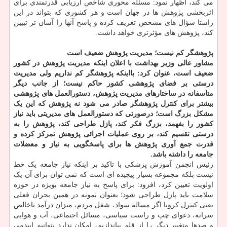
می کند، اظهار نمود: مسئله محوری شاخص ارزیابی قدرتمندی برای
اثربخشی پژوهش ها در جهان است و هر کشوری که بتواند در این
راستا سؤال های مشخص تعریف کرده و پاسخ آنها را آسان تر تبیین
کند، پژوهش های مؤثرتری خواهد داشت.
پژوهشگر کم نیست؛ مدیریت پژوهش ضعیف است
مشاور عالی وزیر بهداشت با اعلان اینکه مدیریت پژوهش در کشور
ضعیف است، عنوان کرد: بااینکه پژوهشگر کم نداریم ولی مدیریت
درستی بر فضای پژوهشی کشور حاکم نیست؛ از جانب دیگر
متاسفانه در ساختارهای مدیریت پژوهش، دستورالعمل های پژوهشی
بیشتر برای کنترل پژوهشگر صادر می شود نه پژوهش که این یک
مشکل بزرگ است؛ درصورتی که دستورالعمل های مدیریتی باید نیاز
کشور را بفهمد، بزرگ فکر کند، پازل طراحی کند، پژوهش را به
درستی تقسیم کند، بر روی عملیات اجرائی پژوهش تمرکز کرده و
قدرت جمع آوری پژوهش ها برای پاسخگویی به نیاز و معضلات
جامعه را داشته باشد.
رئیس انجمن آموزش پزشکی با تاکید بر اینکه نیاز جامعه یک خط
نیست بلکه مجموعه بسیار پیچیده ای است که نمی توان برای آن یک
اولویت تعیین کرد، افزود: برای پاسخ به نیاز جامعه بویژه در حوزه
سلامت باید پازل طراحی شود؛ بعنوان نمونه در همین بحران فعلی
یعنی کنترل کرونا اگر مساله سواد، شغل مردم، میزان درآمد ناخالص
سرانه، دعوای چپ و راست سیاسی، مسائل اجتماعی، آب و هوایی
و صدها متغییر دیگر را از قلم بیاندازیم، امکان ندارد بتوانیم اپیدمی