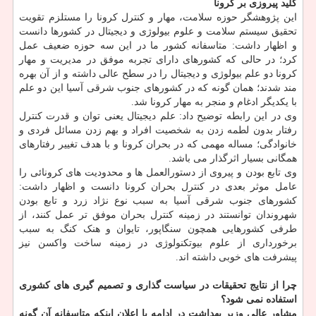
کلید پیروزی بر کرونا
این پژوهشگر حوزه سلامت، مهار و کنترل کرونا را مستلزم تقویت
تحقیق سیستم سلامت و علوم بیولوژی و دیجیتال در کشورها دانست
و اظهار داشت: متاسفانه کشور ما در این سه حوزه ضعیف عمل
کرد؛ در حالی که کشورهای دارای تجربه موفق در مدیریت و مهار
کرونا دو علم بیولوژی و دیجیتال را در سطح عالی داشته و از آن بهره
مند شدند؛ همان گونه که در کشورهای جنوب شرقی آسیا این دو علم
با یکدیگر ادغام و منجر به مهار کرونا شد.
وی در این رابطه توضیح داد: علم دیجیتال یعنی توان و قدرت کنترل
رفتار بدون لطمه زدن به شخصیت افراد و بهم زدن مسائل فردی و
خانوادگی؛ مساله مهمی که در بحران کرونا و با هدف تغییر رفتارهای
همگانی بسیار اثرگذار می باشد.
وی تابع بودن و پیروی از دستورالعمل ها و محدودیت های کرونائی را
عامل موثر بعدی در کنترل بحران کرونا دانست و اظهار داشت:
کشورهای جنوب شرقی آسیا به سبب نوع نژاد زرد و تابع بودن
شهروندان توانستند در زمینه کنترل بحران موفق تر عمل کنند، از
طرفی کشورهایی همچون سنگاپور، تایوان و هنک کنگ به سبب
برخورداری از علوم بیوتکنولوژی در زمینه ساخت واکسن نیز
پیشرفت های خوبی داشته اند.
چرا از نتایج تحقیقات در سیاست گذاری و تصمیم گیری های کشوری
استفاده نمی شود؟
مشاور عالی وزیر بهداشت در ادامه با اعلان اینکه متاسفانه آن گونه