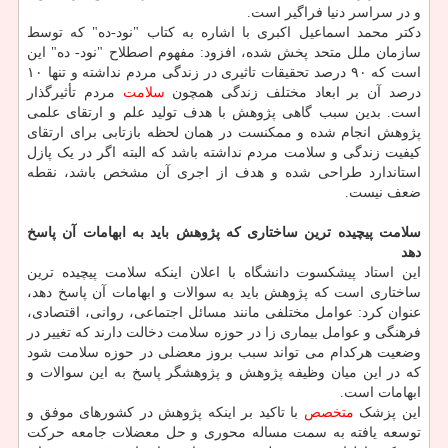
و در سراسر دنیا فراگیر است.
دکتر محمد اسماعیل اکبری با اشاره به کتاب "نود-ده" که توسط
سازمان ملل متحد پخش شده، افزود: مفهوم اصطلاح "نود- ده" این
است که ۹۰ درصد تحقیقات تاثیری در زندگی مردم نداشته و تنها ۱۰
درصد آن بر ابعاد مختلف زندگی همچون
سلامت
مردم تأثیرگذار
است. بدین سبب گاهی پژوهش با هدف تولید علم و ارتقای علمی
پژوهش انجام شده و ممکنست در همان لحظه بازتابی برای ارتقای
کیفیت زندگی و سلامت مردم نداشته باشد که البته اگر در یک پازل
استاندارد طراحی شده و هدف از اجری آن مشخص باشد، نقطه
ضعف نیست.
سلامت پیچیده ترین ساختاری که پژوهش باید به ابهامات آن پاسخ
دهد
این استاد پیشکسوت دانشگاه با اعلان اینکه سلامت پیچیده ترین
ساختاری است که پژوهش باید به سوالات و ابهامات آن پاسخ دهد،
عنوان کرد: عوامل مختلفی مانند مسائل اجتماعی، روانی، اقتصادی،
فرهنگی و عوامل بیماری زا در حوزه سلامت دخالت دارند که تغییر در
وضعیت هرکدام می تواند سبب بروز معضلی در حوزه سلامت شود
که در این میان وظیفه پژوهش و پژوهشگر پاسخ به این سوالات و
ابهامات است.
این پزشک
متخصص
با تاکید بر اینکه پژوهش در کشورهای موفق و
توسعه یافته به سمت مساله محوری و حل معضلات جامعه حرکت