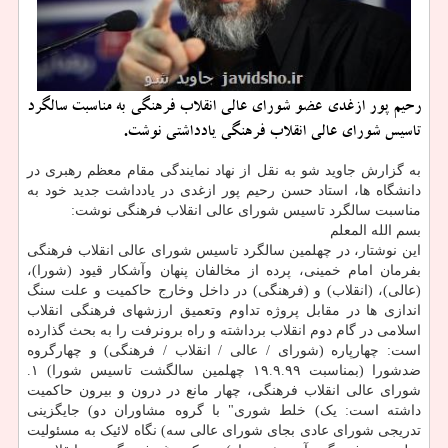
رحیم پور ازغدی عضو شورای عالی انقلاب فرهنگی به مناسبت سالگرد
تاسیس شورای عالی انقلاب فرهنگی یادداشتی نوشت.
به گزارش جاوید شو به نقل از نهاد نمایندگی مقام معظم رهبری در
دانشگاه ها، استاد حسن رحیم پور ازغدی در یادداشت جدید خود به
مناسبت سالگرد تاسیس شورای عالی انقلاب فرهنگی نوشت:
بسم الله المعلم
این نوشتار، در چهلمین سالگرد تاسیس شورای عالی انقلاب فرهنگی
بفرمان امام خمینی، پرده از مخالفان پنهان وآشکار قیود (شورا)،
(عالی)، (انقلاب) و (فرهنگی) در داخل وخارج حاکمیت و علت سنگ
اندازی ها در مقابل پروژه تداوم وتعمیق ارزشهای فرهنگی انقلاب
اسلامی در گام دوم انقلاب برداشته و راه برونرفت را به بحث گذارده
است: چهارپاره (شورای / عالی / انقلاب / فرهنگی) و چهارگروه
ضدشورا (بمناسبت ۱۹.۹.۹۹ چهلمین سالگشت تاسیس شورا) ۱.
شورای عالی انقلاب فرهنگی، چهار مانع در درون و بیرون حاکمیت
داشته است: یک) خلط شوری" با گروه مشاوران دو) جایگزینی
تدریجی شورای عادی بجای شورای عالی سه) نگاه لائیک به مسئولیت