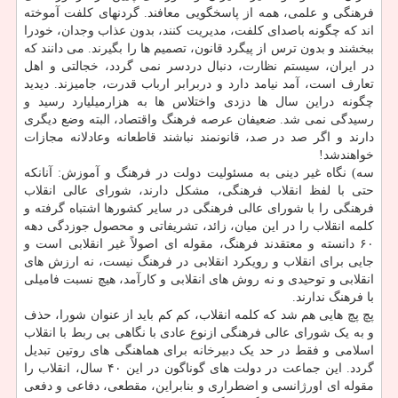
فرهنگی و علمی، همه از پاسخگویی معافند. گردنهای کلفت آموخته
اند که چگونه باصدای کلفت، مدیریت کنند، بدون عذاب وجدان، خودرا
ببخشند و بدون ترس از پیگرد قانون، تصمیم ها را بگیرند. می دانند که
در ایران، سیستم نظارت، دنبال دردسر نمی گردد، خجالتی و اهل
تعارف است، آمد نیامد دارد و دربرابر ارباب قدرت، جامیزند. دیدید
چگونه دراین سال ها دزدی واختلاس ها به هزارمیلیارد رسید و
رسیدگی نمی شد. ضعیفان عرصه فرهنگ واقتصاد، البته وضع دیگری
دارند و اگر صد در صد، قانونمند نباشند قاطعانه وعادلانه مجازات
خواهندشد!
سه) نگاه غیر دینی به مسئولیت دولت در فرهنگ و آموزش: آنانکه
حتی با لفظ انقلاب فرهنگی، مشکل دارند، شورای عالی انقلاب
فرهنگی را با شورای عالی فرهنگی در سایر کشورها اشتباه گرفته و
کلمه انقلاب را در این میان، زائد، تشریفاتی و محصول جوزدگی دهه
۶۰ دانسته و معتقدند فرهنگ، مقوله ای اصولاً غیر انقلابی است و
جایی برای انقلاب و رویکرد انقلابی در فرهنگ نیست، نه ارزش های
انقلابی و توحیدی و نه روش های انقلابی و کارآمد، هیچ نسبت فامیلی
با فرهنگ ندارند.
پچ پچ هایی هم شد که کلمه انقلاب، کم کم باید از عنوان شورا، حذف
و به یک شورای عالی فرهنگی ازنوع عادی با نگاهی بی ربط با انقلاب
اسلامی و فقط در حد یک دبیرخانه برای هماهنگی های روتین تبدیل
گردد. این جماعت در دولت های گوناگون در این ۴۰ سال، انقلاب را
مقوله ای اورژانسی و اضطراری و بنابراین، مقطعی، دفاعی و دفعی