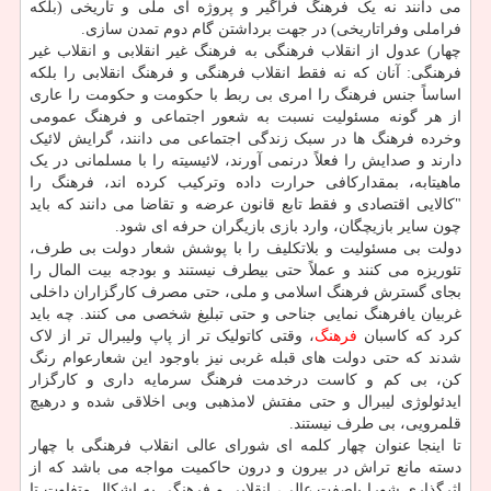
می دانند نه یک فرهنگ فراگیر و پروژه ای ملی و تاریخی (بلکه
فراملی وفراتاریخی) در جهت برداشتن گام دوم تمدن سازی.
چهار) عدول از انقلاب فرهنگی به فرهنگ غیر انقلابی و انقلاب غیر
فرهنگی: آنان که نه فقط انقلاب فرهنگی و فرهنگ انقلابی را بلکه
اساساً جنس فرهنگ را امری بی ربط با حکومت و حکومت را عاری
از هر گونه مسئولیت نسبت به شعور اجتماعی و فرهنگ عمومی
وخرده فرهنگ ها در سبک زندگی اجتماعی می دانند، گرایش لائیک
دارند و صدایش را فعلاً درنمی آورند، لائیسیته را با مسلمانی در یک
ماهیتابه، بمقدارکافی حرارت داده وترکیب کرده اند، فرهنگ را
"کالایی اقتصادی و فقط تابع قانون عرضه و تقاضا می دانند که باید
چون سایر بازیچگان، وارد بازی بازیگران حرفه ای شود.
دولت بی مسئولیت و بلاتکلیف را با پوشش شعار دولت بی طرف،
تئوریزه می کنند و عملاً حتی بیطرف نیستند و بودجه بیت المال را
بجای گسترش فرهنگ اسلامی و ملی، حتی مصرف کارگزاران داخلی
غربیان یافرهنگ نمایی جناحی و حتی تبلیغ شخصی می کنند. چه باید
کرد که کاسبان
فرهنگ
، وقتی کاتولیک تر از پاپ ولیبرال تر از لاک
شدند که حتی دولت های قبله غربی نیز باوجود این شعارعوام رنگ
کن، بی کم و کاست درخدمت فرهنگ سرمایه داری و کارگزار
ایدئولوژی لیبرال و حتی مفتش لامذهبی وبی اخلاقی شده و درهیچ
قلمرویی، بی طرف نیستند.
تا اینجا عنوان چهار کلمه ای شورای عالی انقلاب فرهنگی با چهار
دسته مانع تراش در بیرون و درون حاکمیت مواجه می باشد که از
اثرگذاری شورا باصفت عالی، انقلابی و فرهنگی به اشکال متفاوت تا