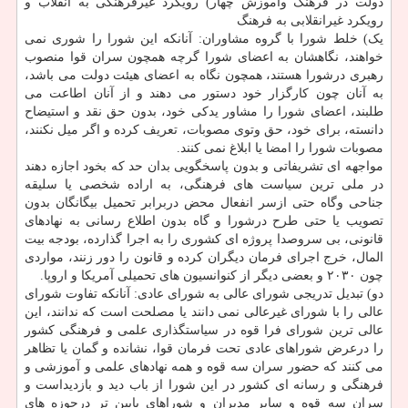
دولت در فرهنگ وآموزش چهار) رویکرد غیرفرهنگی به انقلاب و
رویکرد غیرانقلابی به فرهنگ
یک) خلط شورا با گروه مشاوران: آنانکه این شورا را شوری نمی
خواهند، نگاهشان به اعضای شورا گرچه همچون سران قوا منصوب
رهبری درشورا هستند، همچون نگاه به اعضای هیئت دولت می باشد،
به آنان چون کارگزار خود دستور می دهند و از آنان اطاعت می
طلبند، اعضای شورا را مشاور یدکی خود، بدون حق نقد و استیضاح
دانسته، برای خود، حق وتوی مصوبات، تعریف کرده و اگر میل نکنند،
مصوبات شورا را امضا یا ابلاغ نمی کنند.
مواجهه ای تشریفاتی و بدون پاسخگویی بدان حد که بخود اجازه دهند
در ملی ترین سیاست های فرهنگی، به اراده شخصی یا سلیقه
جناحی وگاه حتی ازسر انفعال محض دربرابر تحمیل بیگانگان بدون
تصویب یا حتی طرح درشورا و گاه بدون اطلاع رسانی به نهادهای
قانونی، بی سروصدا پروژه ای کشوری را به اجرا گذارده، بودجه بیت
المال، خرج اجرای فرمان دیگران کرده و قانون را دور زنند، مواردی
چون ۲۰۳۰ و بعضی دیگر از کنوانسیون های تحمیلی آمریکا و اروپا.
دو) تبدیل تدریجی شورای عالی به شورای عادی: آنانکه تفاوت شورای
عالی را با شورای غیرعالی نمی دانند یا مصلحت است که ندانند، این
عالی ترین شورای فرا قوه در سیاستگذاری علمی و فرهنگی کشور
را درعرض شوراهای عادی تحت فرمان قوا، نشانده و گمان یا تظاهر
می کنند که حضور سران سه قوه و همه نهادهای علمی و آموزشی و
فرهنگی و رسانه ای کشور در این شورا از باب دید و بازدیداست و
سران سه قوه و سایر مدیران و شوراهای پایین تر درحوزه های