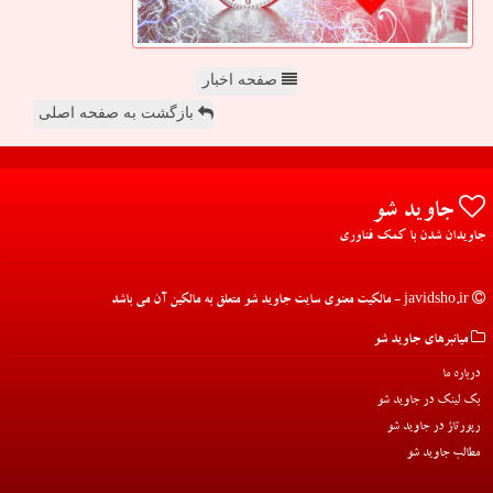
صفحه اخبار
بازگشت به صفحه اصلی
جاوید شو
جاویدان شدن با کمک فناوری
javidsho.ir - مالکیت معنوی سایت جاوید شو متعلق به مالکین آن می باشد
میانبرهای جاوید شو
درباره ما
بک لینک در جاوید شو
رپورتاژ در جاوید شو
مطالب جاوید شو