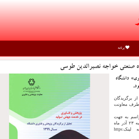
برنامه
اه صنعتی خواجه نصیرالدین طوسی
ی» دانشگاه
ز برگزیدگان
 طرف معاونت
راسم به جهت
محدودیت های ناشی از انتشار ویروس کرونا، روز یکشنبه ۲۳ آذر ماه
۱۳۹۹ به صورت مجازی ساعت ۱۵-۱۷ بوسیله لینکhttps: