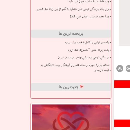
چین فقط به یک قطره خون نیاز دارد
اوج یک بارندگی شهابی غیر منتظره با گذر از بین زباله های فضایی
چرا معده خودش را هضم نمی کند؟
پربحث ترین ها
راهنمای نهایی و کامل انتخاب اولین پیپ
پشت پرده علمی آتشسوزی های اروپا
بارندگی شهابی برساوشی اواخر مرداد در ایران
اهدای جایزه چهره برجسته علمی و فرهنگی جهاد دانشگاهی به
شهید لاریجانی
جدیدترین ها