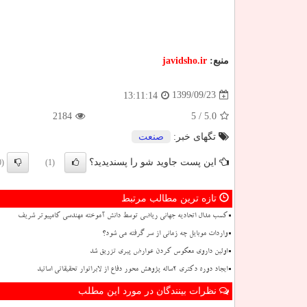
منبع:
javidsho.ir
1399/09/23
13:11:14
2184
/ 5
5.0
تگهای خبر:
صنعت
این پست جاوید شو را پسندیدید؟
(0)
(1)
تازه ترین مطالب مرتبط
کسب مدال اتحادیه جهانی ریاضی توسط دانش آموخته مهندسی کامپیوتر شریف
واردات موبایل چه زمانی از سر گرفته می شود؟
اولین داروی معکوس کردن عوارض پیری تزریق شد
ایجاد دوره دکتری 2ساله پژوهش محور دفاع از لابراتوار تحقیقاتی اساتید
نظرات بینندگان در مورد این مطلب