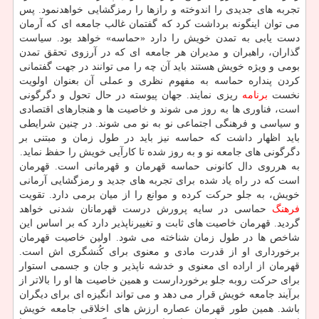
تجربه های جدیدی را اندوخته و رازها را رمزگشایی خواهدنمود. پس
می توان اینگونه برداشت کرد که گفتمان غالب جامعه ای که آرمان
دست یابی به تمدن خویش را دارد «حماسه» خواهد بود. سیاست
گذاران، راهبران و مدیران هر جامعه ای که در آرزوی تحقق تمدن
بومی و ویژه خویش هستند باید آن چه را می توانند در جهت گفتمانی
کردن پنداره حماسه به مفهوم نظری و عملی آن بعنوان اولویت
نخست
برنامه
ریزی نمایند. جهان پیوسته در حال تحول و دگرگونی
است، فناوری ها به روز می شوند و خاصیت ها و هنجارهای اقتصادی
و سیاسی و فرهنگی اجتماعی نو به نو می شوند. در چنین شرایطی
باید اظهار داشت که حماسه نیز باید در طول زمان و مبتنی بر
دگرگونی های جامعه نو و به روز شده تا کارآیی خویش را حفظ نماید.
به هرروی دال کانونی حماسه قهرمان و قهرمانی است. قهرمان
است که در راه یاد شده برای تجربه های جدید و رمزگشایی آرمانی
خویش، به جلو حرکت کرده و موانع را از میان برمی دارد. تقویت
فرهنگ
حماسی در سایه پرورش درست قهرمانان شدنی خواهد
گردید. قهرمان خاصیت های ثابت و تغییرناپذیر دارد که بر اساس این
شاخص ها در طول زمان شناخته می شود. اولین خاصیت قهرمان
برخورداری او از قدرت مادی و معنوی برای کُنشگری اش است.
قهرمان از اراده ای معنوی و خدشه ناپذیر و جان و جسمی استوار
برای حرکت روبه جلو برخوردارست و همین خاصیت ها او را بالاتر از
برآیند جامعه خویش قرار می دهد و می تواند انگیزه ای برای دیگران
باشد. همین طور قهرمان عصاره ارزش های اخلاقی جامعه خویش