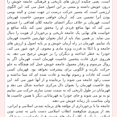
است، یعنی چکیده ارزش های تاریخی و فرهنگی جامعه خویش را
درون خویش داشته و مبتنی بر این اصول عمل می کند. این الگوی
ارزشی است که مسیر حرکت درست در جهت تمدن و البته بومی
بودن آنرا تضمین می کند. آرمان خواهی سومین خاصیت قهرمان
است، قهرمان بر خلاف دیگر اعضای جامعه کلان اهدافی را جستجو
می کند که تنها منافع فردی او را محقق نمی کند بلکه منافع و
خواست های نهایی یک جامعه تاریخی و برخوردار از هویت را دنبال
می نماید. بر همین بنیاد باید از ایثار بعنوان چهارمین خاصیت قهرمان
یاد نماییم. قهرمان در راه آرمان خویش و بر پایه اصول و ارزش های
جامعه و با اتکا به قدرت ویژه مادی و معنوی، از خود عبور می کند،
خودرا به خطر انداخته و دیگران را بر خویش ترجیح می دهد. به
هرروی خرق عادت پنجمین خاصیت قهرمان است. قهرمان اگر به
روال مرسوم و رفتار معمول جامعه خویش عمل کند هیچگاه به جلو
حرکت نکرده و الگویی برای پیشرفت نخواهد بود. قهرمان کسی
است که عادات و رسوم نهادینه و عادت شده ای که مبنا نداشته و
سبب رکود جامعه می شوند را برنتابیده و از آنها عبور می کند. این
پنج خاصیت قهرمان را بعنوان دال مرکزی حماسه شکل می دهد و
قهرمانان در طول تاریخی که به سمت تمدن سازی حرکت می نماییم
نو به نو می شوند و جای خودرا به قهرمانانی دیگر با همین خاصیت ها
ولی متناسب باز زمانه خویش می دهند.
جامعه ما با برخورداری از مؤلفه های پرمایه تمدنی اسلامی و ایرانی،
بعد از پیروزی شکوهمند انقلاب اسلامی دست یابی به تمدن نوین
اسلامی را یکی از کلان آرمان های خویش قرار داده است، به شکلی