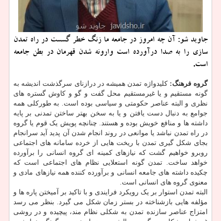
جاوید شو: آن چه امروز در جامعه ما زنگ خطر گسست در راه تمدن
سازی را به صدا درآورده است وارونه شدن قهرمان در بطن جامعه
است.
گروه فرهنگ:
کلیدواژه تمدن همیشه در درازنای سرگذشت اندیشه به
گونه مستقیم و یا غیرمستقیم محل گفت و گو و کاوش گستره های
نظری و البته عناصر حکومتی و سیاسی بوده است. به طورکلی همه
جوامع به دنبال دست یافتن و یا به سخن بهتر ساختن تمدنی بر پایه
داشته ها و منافع خویش بوده و هستند. چنانچه پویش یک قوم یا گروه
در راه تمدن نباشد یا موانعی در روند انجام شدن آن پدید آید سرانجام
بجای شکل گیری تمدن با ریخت هایی از خرده سامانه های اجتماعی
روبرو خواهیم گشت که نیازهای کمینه ای گروه انسانی را برآورده
خواهد ساخت. تمدن گونه استعلایی نظام های اجتماعی است که
چکیده داشته های جامعه انسانی و برآورده کننده همه نیازهای مادی و
معنوی گروه های انسانی است.
البته تمدن استوار بر یک رویکرد فرایندی و با تاکید بر آمیختن پاره ها و
مؤلفه هایی بازشناخته در بستر زمان شکل می گیرد. بنظر می رسد
امتزاج عناصر سازنده تمدن به شکلی نظام مند، پیچیده و در روشی