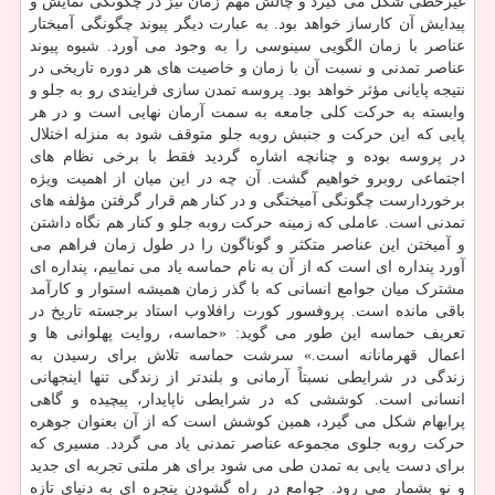
غیرخطی شکل می گیرد و چالش مهم زمان نیز در چگونگی نمایش و
پیدایش آن کارساز خواهد بود. به عبارت دیگر پیوند چگونگی آمیختار
عناصر با زمان الگویی سینوسی را به وجود می آورد. شیوه پیوند
عناصر تمدنی و نسبت آن با زمان و خاصیت های هر دوره تاریخی در
نتیجه پایانی مؤثر خواهد بود. پروسه تمدن سازی فرایندی رو به جلو و
وابسته به حرکت کلی جامعه به سمت آرمان نهایی است و در هر
پایی که این حرکت و جنبش روبه جلو متوقف شود به منزله اختلال
در پروسه بوده و چنانچه اشاره گردید فقط با برخی نظام های
اجتماعی روبرو خواهیم گشت. آن چه در این میان از اهمیت ویژه
برخوردارست چگونگی آمیختگی و در کنار هم قرار گرفتن مؤلفه های
تمدنی است. عاملی که زمینه حرکت روبه جلو و کنار هم نگاه داشتن
و آمیختن این عناصر متکثر و گوناگون را در طول زمان فراهم می
آورد پنداره ای است که از آن به نام حماسه یاد می نماییم، پنداره ای
مشترک میان جوامع انسانی که با گذر زمان همیشه استوار و کارآمد
باقی مانده است. پروفسور کورت رافلاوب استاد برجسته تاریخ در
تعریف حماسه این طور می گوید: «حماسه، روایت پهلوانی ها و
اعمال قهرمانانه است.» سرشت حماسه تلاش برای رسیدن به
زندگی در شرایطی نسبتاً آرمانی و بلندتر از زندگی تنها اینجهانی
انسانی است. کوششی که در شرایطی ناپایدار، پیچیده و گاهی
پرابهام شکل می گیرد، همین کوشش است که از آن بعنوان جوهره
حرکت روبه جلوی مجموعه عناصر تمدنی یاد می گردد. مسیری که
برای دست یابی به تمدن طی می شود برای هر ملتی تجربه ای جدید
و نو بشمار می رود. جوامع در راه گشودن پنجره ای به دنیای تازه