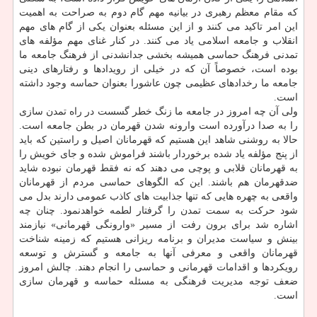
که مقام معظم رهبری در بیانیه مهم گام دوم به صراحت به اهمیت
این امر تاکید می کنند و از این مسئله بعنوان یکی از گام های مهم
انقلاب و جامعه اسلامی یاد می کنند. در کنار غنای مهم مؤلفه های
تمدنی فرهنگ حماسی همیشه بخشی جدانشدنی از فرهنگ جامعه ما
بوده است، خصوصاً آن که در خیلی از رویدادها و رفتارهای دینی
جامعه ما رخدادهای عظیمی چون عاشورا بعنوان حماسه وجود داشته
است.
ولی آن چه امروز در جامعه ما زنگ خطر گسست در راه تمدن سازی
را به صدا درآورده است وارونه شدن قهرمان در بطن جامعه است.
حالا به روشنی شاهد این هستیم که قهرمانان اصیل و راستین که باید
از پنج مؤلفه یاد شده برخوردار باشند فراموش شده و جای خویش را
به قهرمانان قلابی و پوچی می دهند که نه فقط قهرمان نبوده شاید
ضدقهرمان هم باشند. این که الگوهای حماسی مردم از قهرمانان
واقعی به چهره هایی که تنها جذابیت های کاذب عمومی دارند بدل می
شود حرکت به سمت تمدن را گرفتار لطمه خواهدنمود. چنان چه
اشاره شد برای برون رفت از مسیر «وارونگی قهرمانی» نیازمند
بینش و سیاست مدیران و برنامه ریزانی هستیم که زمینه شناخت
قهرمانان واقعی و معرفی آنها به جامعه و گسترش و توسعه
رویکردها و اقدامات قهرمانی و حماسی را انجام دهند. چالش امروز
ضعف توجه مدیریت فرهنگی به مسئله حماسه و قهرمان سازی
است.