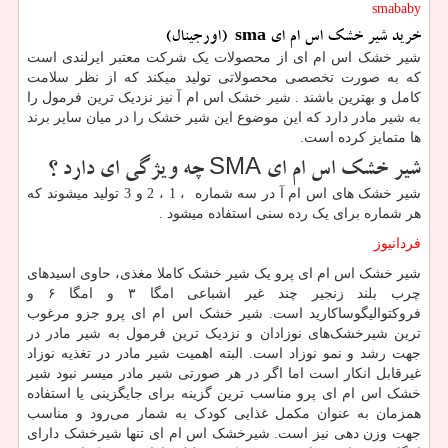
smababy
خرید شیر خشک اس ام ای
sma
(اورجینال)
شیر خشک اس ام ای از محصولات یک شرکت معتبر ایرلندی است
که به صورت تخصصی محصولاتی تولید میکند که از نظر سلامت
کامل و بهترین باشند . شیر خشک اس ام آ نیز نزدیک ترین فرمول را
به شیر مادر دارد که این موضوع این شیر خشک را در میان سایر برند
ها متمایز کرده است.
شیر خشک اس ام ای
SMA
چه ویژگی ای دارد ؟
شیر خشک های اس ام آ در سه شماره ، 1 ، 2 و 3 تولید میشوند که
هر شماره برای یک رده سنی استفاده میشود
.
فردانیوز
شیر خشک اس ام ای پرو یک شیر خشک کاملا مغذی، حاوی اسیدهای
چرب بلند زنجیر چند غیر اشباعی امگا ۳ و امگا ۶ و
فروکتوالیگوساکارید است. شیر خشک اس ام ای پرو جزو مرغوب
ترین شیرخشک‌های نوزادان و نزدیک ترین فرمول به شیر مادر در
جهت رشد و نمو نوزاد است. البته اهمیت شیر مادر در تغذیه نوزاد
غیرقابل انکار است اما اگر در هر صورتی شیر مادر میسر نبود شیر
خشک اس ام ای پرو مناسب ترین گزینه برای جایگزینی یا استفاده
همزمان به عنوان مکمل غذایی کودک به شمار می‌رود و مناسب
جهت وزن دهی نیز است. شیرخشک اس ام ای تنها شیرخشک دارای