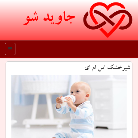
جاوید شو
منو
شیرخشك اس ام ای