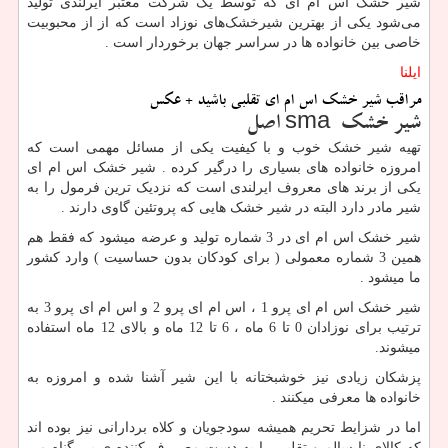
شیر خشک اس ام ای که توسط یک شرکت معتبر ایرلندی تولید
می‌شود یکی از بهترین شیرخشک‌های نوزاد است که از از محبوبیت
خاصی بین خانواده ها در سراسر جهان برخوردار است
.
ایلنا
مراقب شیر خشک اس ام ای تقلبی باشید + عکس
شیر خشک
sma
اصل
تهیه شیر خشک خوب و با کیفیت یکی از مسائل مهمی است که
امروزه خانواده های بسیاری را درگیر کرده . شیر خشک اس ام ای
یکی از برند های معروف ایرلندی است که نزدیک ترین فرمول را به
شیر مادر دارد البته در شیر خشک هایی که پروتئین گاوی دارند
.
شیر خشک اس ام ای در 3 شماره تولید و عرضه میشود که فقط هم
همین 3 شماره معمولی ( برای کودکان بدون حساسیت ) وارد کشور
ما میشود
.
شیر خشک اس ام ای پرو 1 ، اس ام ای پرو 2 و اس ام ای پرو 3 به
ترتیب برای نوزادان 0 تا 6 ماه ، 6 تا 12 ماه و بالای 12 ماه استفاده
میشوند.
پزشکان زیادی نیز خوشبختانه با این شیر آشنا شده و امروزه به
خانواده ها معرفی میکنند
.
اما در شزایط تحریم همیشه سودجویان و کلاه بردارانی نیز بوده اند
که کالای نا سالم و تقلبی را به دست مصررف کننده ی بی گناه می