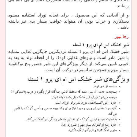
رسانند.
و از آنجایی که این محصول ، برای تغذیه نوزاد استفاده میشود
دستکاری و خراب بودن آن میتواند عواقب بسیار بدی نیز داشته
باشد
.
رجا نیوز
شیر خشک اس ام ای پرو 1 نستله
شیر خشک اس ام ای پرو 1 نستله نزدیکترین جایگزین غذایی مشابه
با شیر مادر است و نیازهای غذایی کودک را از لحظه تولد به بعد به
خوبی تامین می‌کند. از دیگر ویژگی‌های این شیر حضور پنج نوکلئوتید
بسیار مهم و همچنین سلسیم در ترکیب آن است.
ویژگی‌های شیر خشک اس ام ای پرو 1 نستله
مناسب از بدو تولد
بسته‌بندی جدید آن سبب شده که محفظه قاشق جداگانه قرار بگیرد و درب پلاستیکی آن
موجب می‌شود میزان شیر خشک باقی‌مانده دیده شود.
حاوی آنتی‌اکسیدان‌های مورد نیاز برای نوزاد است.
کلیه مواد مغذی ضروری و مورد نیاز برای رشد بهینه جسمی و ذهنی کودک را تامین
می‌کند.
به فعالیت سیستم ایمنی کودک در نخستین ماه‌های زندگی او کمک می‌کند.
حاوی پنج نوکلئوتید بسیار مهم و ضروری بدن
حاوی امگا 3و6 و فروکتوالیگوساکارید