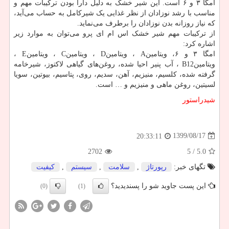
امگا ۳ و ۶ است. این شیر خشک به دلیل دارا بودن ترکیبات مهم و
مناسب با رشد نوزادان از نظر غذایی یک شیرکامل به حساب می‌آید،
که نیاز روزانه بدن نوزادان را برطرف می‌نماید.
از ترکیبات مهم شیر خشک اس ام ای پرو می‌توان به موارد زیر
اشاره کرد:
امگا ۳ و ۶، ویتامین
A
، ویتامین
D
، ویتامین
C
، ویتامین
E
،
ویتامین
B12
، آب پنیر احیا شده، روغن‌های گیاهی لاکتوز، شیرخامه
گرفته شده، کلسیم، منیزیم، آهن، سدیم، روی، پتاسیم، بیوتین، سویا
لسیتین، روغن ماهی و منیزیم و … است.
شیدراستور
1399/08/17
20:33:11
2702
/ 5
5.0
تگهای خبر:
رپورتاژ
,
سلامت
,
سیستم
,
كیفیت
این پست جاوید شو را پسندیدید؟
(0)
(1)