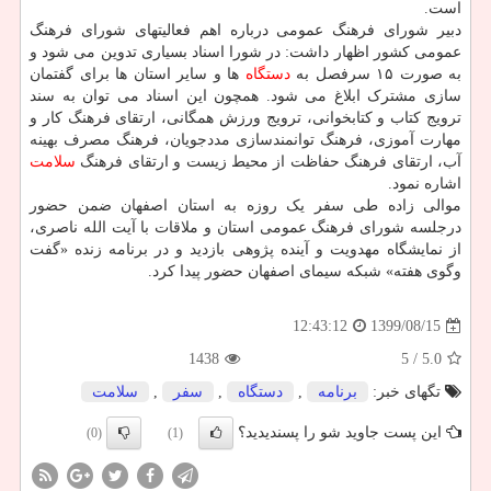
است.
دبیر شورای فرهنگ عمومی درباره اهم فعالیتهای شورای فرهنگ
عمومی کشور اظهار داشت: در شورا اسناد بسیاری تدوین می شود و
به صورت ۱۵ سرفصل به
دستگاه
ها و سایر استان ها برای گفتمان
سازی مشترک ابلاغ می شود. همچون این اسناد می توان به سند
ترویج کتاب و کتابخوانی، ترویج ورزش همگانی، ارتقای فرهنگ کار و
مهارت آموزی، فرهنگ توانمندسازی مددجویان، فرهنگ مصرف بهینه
آب، ارتقای فرهنگ حفاظت از محیط زیست و ارتقای فرهنگ
سلامت
اشاره نمود.
موالی زاده طی سفر یک روزه به استان اصفهان ضمن حضور
درجلسه شورای فرهنگ عمومی استان و ملاقات با آیت الله ناصری،
از نمایشگاه مهدویت و آینده پژوهی بازدید و در برنامه زنده «گفت
وگوی هفته» شبکه سیمای اصفهان حضور پیدا کرد.
1399/08/15
12:43:12
1438
/ 5
5.0
تگهای خبر:
برنامه
,
دستگاه
,
سفر
,
سلامت
این پست جاوید شو را پسندیدید؟
(0)
(1)