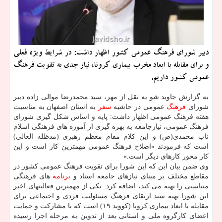
دبیر شورای فرهنگ عمومی كشور اظهار داشت: در شرایط ویژه فعلی
و برای مقابله با ابعاد مخرب بیماری كرونا، نیاز جدی به تقویت فرهنگ
عمومی كشور داریم.
به گزارش جاوید شو به نقل از مهر، سید محمدرضا موالی زاده دبیر
شورای
فرهنگ
عمومی در حاشیه
سفر
به استان اصفهان به مناسبت
هفته فرهنگ عمومی اظهار داشت: پایه و اساس شکل گیری شورای
فرهنگ عمومی، نیازجامعه به بهره گیری از آموزه های فرهنگی اسلام
ناب محمدی(ص) و این کلام مقام معظم رهبری (مدظله العالی)
است که فرمودند «اصلاح فرهنگ عمومی مهمترین کار است و این
کار محور کارهای دیگر است.»
وی ضمن بیان این که این شورا برای تقویت فرهنگ عمومی کشور در
مقاطع مختلف بر مبنای نیازهای جامعه اسناد و
برنامه
های فرهنگی
متناسبی را تهیه می کند، اضافه کرد: یکی از مهمترین فعالیتهای اخیر
این شورا تهیه سند ارتقای فرهنگ مسئولیت فردی و اجتماعی برای
مقابله با ابعاد بیماری کرونا (کووید ۱۹) است که با مشارکت و حمایت
اعضای کارگروه ملی و استانی بعد از تدوین به مرحله اجرا رسیده