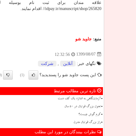
//idpay.ir/manuscript/shop/265820 اقدام نمایند.
منبع:
جاوید شو
1399/08/07
12:32:56
تگهای خبر:
آنلاین
,
شركت
این پست جاوید شو را پسندیدید؟
(0)
(1)
تازه ترین مطالب مرتبط
آزمایشگاهی به اندازه یک کف دست
تحول بزرگ فوتبال در ۵۰ سال
کرم گوش چیست؟
راز بزرگ فوتبال مدرن
نظرات بینندگان در مورد این مطلب