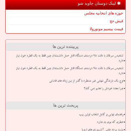
لینک دوستان جاوید شو
حوزه های انتخابیه مجلس
فیش حج
قیمت بیسیم موتورولا
پربیننده ترین ها
تشخیص سرطان با دقت ۹۵ درصدی دستگاه قابل حمل دانشمندان چین فقط به یک قطره خون نیاز
دارد
تشخیص سرطان با دقت ۹۵ درصدی دستگاه قابل حمل دانشمندان چین فقط به یک قطره خون نیاز
دارد
اوج یک بارندگی شهابی غیر منتظره با گذر از بین زباله های فضایی
چرا معده خودش را هضم نمی کند؟
پربحث ترین ها
راهنمای نهایی و کامل انتخاب اولین پیپ
خطری که بوی بد ندارد
پشت پرده علمی آتشسوزی های اروپا