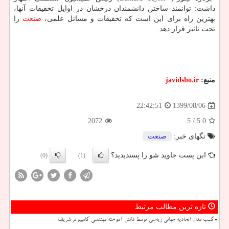
داشت: توانمند ساختن دانشمندان درخشان در اوایل تحقیقات آنها،
بهترین راه برای این است که تحقیقات و مسائل علمی،
صنعت
را
تحت تاثیر قرار دهد.
منبع:
javidsho.ir
1399/08/06
22:42:51
2072
/ 5
5.0
تگهای خبر:
صنعت
این پست جاوید شو را پسندیدید؟
(0)
(1)
تازه ترین مطالب مرتبط
کسب مدال اتحادیه جهانی ریاضی توسط دانش آموخته مهندسی کامپیوتر شریف