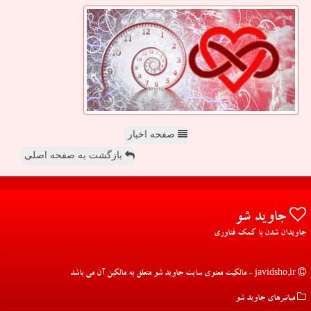
صفحه اخبار
بازگشت به صفحه اصلی
جاوید شو
جاویدان شدن با کمک فناوری
javidsho.ir - مالکیت معنوی سایت جاوید شو متعلق به مالکین آن می باشد
میانبرهای جاوید شو