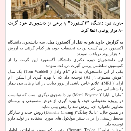
جاوید شو: دانشگاه ˮآكسفوردˮ به برخی از دانشجویان خود گرنت
80 هزار پوندی اعطا كرد.
به گزارش جاوید شو به نقل از آکسفورد میل،
سه دانشجوی دانشگاه
آکسفورد برای کسب بودجه تحقیقات خود، هر کدام گرنتی به ارزش
۸۰ هزار پوند دریافت نمودند.
این دانشجویان دوره دکتری دانشگاه آکسفورد این گرنت را از
کمیسیون سلطنتی پرنس آلبرت دریافت نمودند.
یکی از این دانشجویان به نام "تام وادل"( Tom Waddell) یک مدل
"هوش مصنوعی"( AI) توسعه داد که با بهره گیری از اسکن "ام
آرآی"( MRI)، علایم خاص ناشی از بروز دیابت در اندام های بدن بیمار
را شناسایی می کند.
"مارال بایارا"( Maral Bayaraa) نیز دانشجوی دیگری است که توانست
در پروژه تحقیقاتی خود، با بهره گیری از هوش مصنوعی و برمبنای
تصاویر ماهواره ای، ریزش سد را پیش بینی نماید.
در همین حال، "دانیلا چیانگ"( Daniella Cheang) روش جدید و سازگار
محیط زیستی را برای سنتز مولکول های مورد استفاده در تولید دارو
توسعه داد.
"برنارد تیلور"( Bernard Taylor) رئیس کمیسیون سلطنتی اظهار