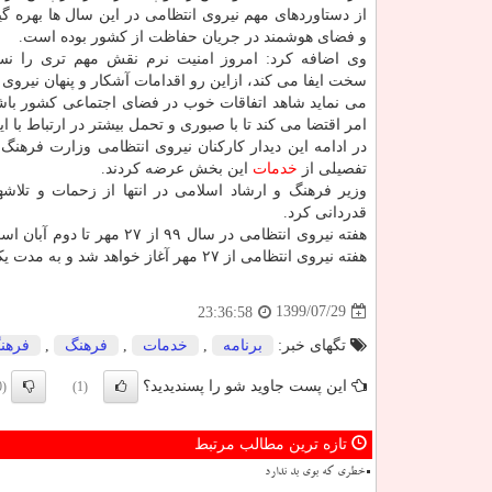
از دستاوردهای مهم نیروی انتظامی در این سال ها بهره گی
و فضای هوشمند در جریان حفاظت از کشور بوده است.
وی اضافه کرد: امروز امنیت نرم نقش مهم تری را نس
سخت ایفا می کند، ازاین رو اقدامات آشکار و پنهان نیروی
می نماید شاهد اتفاقات خوب در فضای اجتماعی کشور باش
امر اقتضا می کند تا با صبوری و تحمل بیشتر در ارتباط با ا
در ادامه این دیدار کارکنان نیروی انتظامی وزارت فرهن
تفصیلی از
خدمات
این بخش عرضه کردند.
وزیر فرهنگ و ارشاد اسلامی در انتها از زحمات و تلاش
قدردانی کرد.
هفته نیروی انتظامی در سال ۹۹ از ۲۷ مهر تا دوم آبان است. بنا بر اعلام مسؤلان نیروی انتظامی جمهوری اسلامی ایران،
هفته نیروی انتظامی از ۲۷ مهر آغاز خواهد شد و به مدت یک هفته تا دوم آبان ماه ادامه خواهد داشت.
1399/07/29
23:36:58
تگهای خبر:
برنامه
,
خدمات
,
فرهنگ
,
فرهنگ
این پست جاوید شو را پسندیدید؟
(0)
(1)
تازه ترین مطالب مرتبط
خطری که بوی بد ندارد