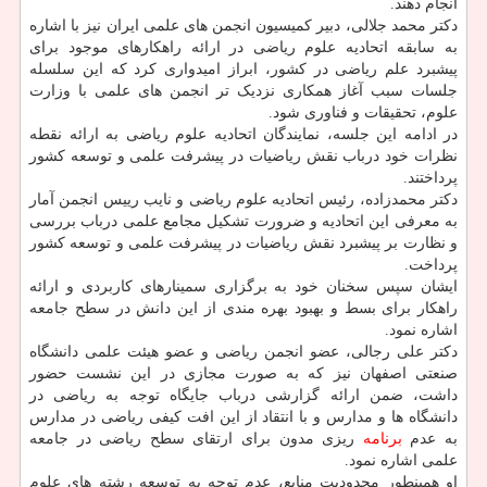
انجام دهند.
دکتر محمد جلالی، دبیر کمیسیون انجمن های علمی ایران نیز با اشاره
به سابقه اتحادیه علوم ریاضی در ارائه راهکارهای موجود برای
پیشبرد علم ریاضی در کشور، ابراز امیدواری کرد که این سلسله
جلسات سبب آغاز همکاری نزدیک تر انجمن های علمی با وزارت
علوم، تحقیقات و فناوری شود.
در ادامه این جلسه، نمایندگان اتحادیه علوم ریاضی به ارائه نقطه
نظرات خود درباب نقش ریاضیات در پیشرفت علمی و توسعه کشور
پرداختند.
دکتر محمدزاده، رئیس اتحادیه علوم ریاضی و نایب رییس انجمن آمار
به معرفی این اتحادیه و ضرورت تشکیل مجامع علمی درباب بررسی
و نظارت بر پیشبرد نقش ریاضیات در پیشرفت علمی و توسعه کشور
پرداخت.
ایشان سپس سخنان خود به برگزاری سمینارهای کاربردی و ارائه
راهکار برای بسط و بهبود بهره مندی از این دانش در سطح جامعه
اشاره نمود.
دکتر علی رجالی، عضو انجمن ریاضی و عضو هیئت علمی دانشگاه
صنعتی اصفهان نیز که به صورت مجازی در این نشست حضور
داشت، ضمن ارائه گزارشی درباب جایگاه توجه به ریاضی در
دانشگاه ها و مدارس و با انتقاد از این افت کیفی ریاضی در مدارس
به عدم
برنامه
ریزی مدون برای ارتقای سطح ریاضی در جامعه
علمی اشاره نمود.
او همینطور محدودیت منابع، عدم توجه به توسعه رشته های علوم