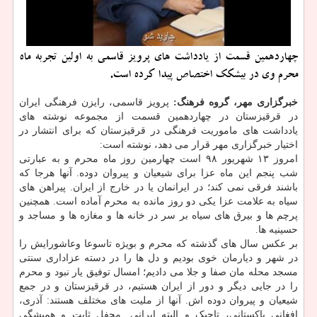
چهاردهمین قسمت از یادداشت های پرویز قاسمی به اولین تجربه ماه
محرم وی در بیشكك اختصاص پیدا كرده است.
خبرگزاری مهر، گروه فرهنگ:
پرویز قاسمی، رایزن فرهنگی ایران
در قرقیزستان در چهاردهمین قسمت از مجموعه نوشته های
یادداشت های ماموریت فرهنگی در قرقیزستان که برای انتشار در
اختیار خبرگزاری مهر قرار می دهد، نوشته است:
امروز ۱۳ شهریور ۹۸ است چهارمین روز ماه محرم و به عبارتی
شب پنجم این ماه عزا برای شیعیان و پیروان دوده. آنها هرجا که
باشند فرقی نمی کند؛ در ایرانمان یا در خارج از ایران. پیراهن های
سیاه به علامت عزا یکی دو روز مانده به محرم آماده است. همچنین
پرچم ها و بیرق های سیاه بر سر در خانه ها و مغازه ها و مساجد و
حسینیه ها.
بر عکس سال های گذشته که محرم و بویژه تاسوعا وعاشورایش را
در شهر و دیارمان خوی بودیم و دل ها را در دسته عزاداری سنتی
مسجد محله مان صفا و جلا می دادیم؛ امسال توفیق یار نبود و محرم
را در جایی دیگر و دور از ایران هستیم، در قرقیزستان و در جمع
شیعیان و پیروان دوده اش. آنها از ملیت های مختلف هستند: آذری،
افغانی پاکستانی، تاجیک و البته ایرانی. محفل ثابت و همیشگی