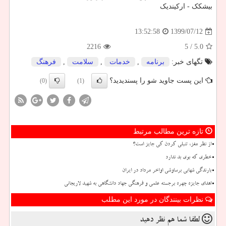
بیشکک - ارکیندیک
1399/07/12
13:52:58
2216
/ 5
5.0
تگهای خبر:
برنامه
,
خدمات
,
سلامت
,
فرهنگ
این پست جاوید شو را پسندیدید؟
(0)
(1)
تازه ترین مطالب مرتبط
از نظر مغز، تنبلی کردن کی جایز است؟
خطری که بوی بد ندارد
بارندگی شهابی برساوشی اواخر مرداد در ایران
اهدای جایزه چهره برجسته علمی و فرهنگی جهاد دانشگاهی به شهید لاریجانی
نظرات بینندگان در مورد این مطلب
لطفا شما هم
نظر دهید