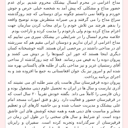
مداح اعزامی در محرم امسال بیشکک محروم شدیم. برای عدم
حضور مداح و مشکلی که پیش آمد به شخصه خیلی حرص و جوش
خوردم و واقعاً نمی دانستم چگونه برای دوستانی که چند روزگذشته
سراغ مداح را می گرفتند و بی صبرانه منتظرش بودند توضیح واقعه
را بدهم. هرچند من تلاش خودم را برای مجاب کردن سازمان جهت
اعزام مداح کرده بودم ولی بازخودم را مذمت کرده و ناراحت بودم.
خلاصه محرم امسال را در شرایطی در بیشکک سپری می نماییم که
مداح اعزامی از ایران نداریم و دوستان ایرانی مقیم هم که سررشته
ای در مداحی داشتند در مرخصی ایران هستند. البته خوشبختانه کسان
دیگری اینجا هستند که جور این کمبودها را بر دوش می کشند و
پیروان دوده را به فیض می رسانند. فعلاً که چند روزگذشته از مداحی
آقای رستمیان عزیز و نیز مداحی یکی از طلبه های پاکستانی بهره مند
شده ایم و امروز نیز یک جوان افغانستانی به جمع ما افزوده شد و به
اجرای برنامه پرداخت.
پیروان دوده قرقیزستان سال هاست پای منبر طلبه ای می نشینند که
آذری تبارست و سال ها در ایران به تحصیل علوم دینی مشغول بوده و
زبان فارسی را کاملاً می داند. بگفته خودش تقریباً ۲۰ سال است که
در قرقیزستان حضور و فعالیت دارد. رتق و فتق امورات مسجد امام
علی بیشکک و مدیریت حساب شده و بی حاشیه کارهای آن و تعظیم
شعایر و مناسبت های دینی همه و همه نتیجه کوشش های این عاشق
دوده است. او شرایط و سال های سختی را در طول این زمان در
قرقیزستان از سرگذرانده وتجربه کرده است. سفیران و رایزنان