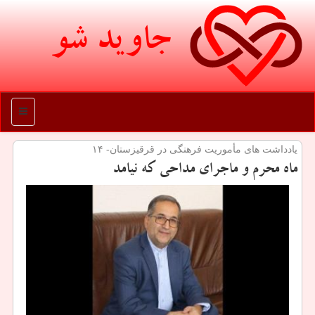
جاوید شو
منو
یادداشت های مأموریت فرهنگی در قرقیزستان- ۱۴
ماه محرم و ماجرای مداحی كه نیامد