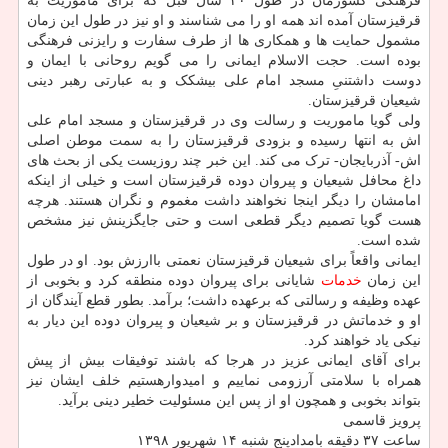
فرهنگی کشورمان در طول ۲۰ سال قبل که برای ماموریت به
قرقیزستان آمده اند همه او را می شناسند و او نیز در طول این زمان
مشمول حمایت ها و همکاری ها از طرف سفارت و رایزنی فرهنگی
بوده است. حجت الاسلام ایمانی را می گویم روحانی با ایمان و
دوست داشتنیِ مسجد امام علی بیشکک و به عبارتی رهبر دینی
شیعیان قرقیزستان.
ولی گویا ماموریت و رسالت وی در قرقیزستان و مسجد امام علی
اش به انتها رسیده و بزودی قرقیزستان را به سمت موطن اصلی
اش- آذربایجان- ترک می کند. این خبر چند روزیست یکی از بحث های
داغ محافل شیعیان و پیروان دوده قرقیزستان است و خیلی از اینکه
امامشان را دیگر اینجا نخواهند داشت مغموم و نگران هستند. هرچه
هست گویا تصمیم دیگر قطعی است و حتی جایگزینش نیز مشخص
شده است.
ایمانی واقعاً برای شیعیان قرقیزستان نعمتی باارزش بود. او در طول
این زمان
خدمات
شایانی برای پیروان دوده منطقه کرد و بخوبی از
عهده وظیفه و رسالتی که برعهده داشت؛ برآمد. بطور قطع آیندگان از
او و خدماتش در قرقیزستان و بر شیعیان و پیروان دوده این دیار به
نیکی یاد خواهند کرد.
برای آقای ایمانی عزیز در هرجا که باشند توفیقات بیش از پیش
همراه با سلامتی آرزومی نماییم و امیدوارهستیم خلف ایشان نیز
بتواند بخوبی و همچون او از پس این مسئولیت خطیر دینی برآید.
پرویز قاسمی
ساعت ۳۷ دقیقه بامدادپنج شنبه ۱۴ شهریور ۱۳۹۸