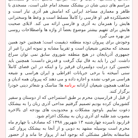
مراسم های دینی شان در بیشکک مسجد امام علی است، مسجدی با
ظاهر و معماری مساجد ایرانی که امامش هم آذری تبار است و
تحصیلکرده قم. او فارسی را کاملاً مسلط است و وعظ ها وسخنرانی
هایش را همزمان به آذری و فارسی ارائه می کند. لابلای صحبت
هایش برای تفهیم بیشتر موضوع بعضاً از واژه ها واصطلاحات روسی
نیز بهره می گیرد.
وجودش برای پیروان دوده منطقه ذیقیمت است؛ همچنین خود همین
مسجد که مختص شیعیان است و تقریباً مشابه و نمونه اش را غیر از
جمهوری آذربایجان در هیچ منطقه شوروی سابق نمی توان سراغ
داشت. این را باید به فال نیک گرفت و قدرش دانست؛ همچنین باید
تحسین کرد درایت دولتمردان قرقیز را و اینکه در این فضای کاملاً
سنی آمیخته با برخی جریانات افراطی و ایران هراسی و شیعه
هراسی مرعوب نشده و اجازه داده و می دهند که پیروان همه ادیان و
مذاهب همچون شیعیان آزادانه
برنامه
ها؛ مناسک و شعائر دینی خودرا
برگزار کنند.
از قبل از فرارسیدن محرم بر طبق استمزاجی که از دوستان و سفیر
کشورمان کرده بودیم تصمیم گرفتیم مداحی آذری زبان را به بیشکک
دعوت نماییم. باوجود مشکلات و محدودیت های بودجه ای بالاخره
مصوب شد طلبه ای آذری زبان به بیشکک اعزام شود.
قراربود نامبرده چهارشنبه ۱۳ شهریور ۱۳۹۸ که مصادف با چهارم ماه
محرم است بوسیله مشهد به دوبی و از آنجا به بیشکک پرواز کند.
متاسفانه بخاطر مشکلی که بوجود آمد از پرواز جا ماند و از حضور