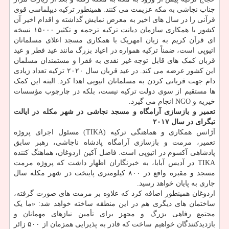
جناب نجاشی به مکه عزیمت می کنند. همینطور ترکیه دیپلماسی قوی
قرآنی را در سال های اخیر به معرض نمایش گذاشته و اقدام اخیر آن
کشور با همکاری سازمان دیانت ترکیه ترجمه و تکثیر ۱۵۰۰۰ نسخه
ای قرآن کریم به زبان امهریک با همکاری مسجد اعلای مسلمانان
اتیوپی است، ضمناً ترکیه همواره در اعیاد بزرگ مانند عید فطر و عید
قربان کمک های قابل توجه غیر نقدی به فقرا و مستمندان مسلمان
این کشور عرضه می کند. در عید قربان سال ۲۰۲۰ ترکیه تعداد زیادی
دام جهت قربانی کردن به مسلمانان اتیوپی اهدا کرد. البته این کمک
ها مستقیم از سوی دولت ترکیه نیست، بلکه در چارچوب مؤسسات
خیریه و NGO انجام می گیرد.
تعمیر و بازسازی آرامگاه و مسجد نجاشی در شهر مکله در ایالت
تیگرای در سال ۲۰۱۷
آژانس همکاری و هماهنگی ترکیه (TIKA) مسئول اجرای پروژه
تعمیر، مرمت و بازسازی آرامگاه پادشاه ناجاشی، رهبر سابق
پادشاهی آکسوم در اتیوپی است. فاضل آکین اردوغان، هماهنگ کننده
TIKA در آدیس آبابا، به خبرنگاران اظهار داشت که پروژه مرمت
مسجد و مقبره واقع در ۸۰۰ کیلومتری پایتخت در شهر مکله سال
جاری به پایان خواهد رسید.
اردوغان همینطور اضافه کرد که علاوه بر مرمت های صورت گرفته،
ساختمان های دیگری هم در این منطقه ساخته خواهد شد: «ما یک
مجتمع رفاهی بزرگ و مجهز برای تأمین نیازهای مهمانان و
بازدیدکنندگان خواهیم ساخت که قادر به پذیرایی همزمان از ۵۰۰ زائر