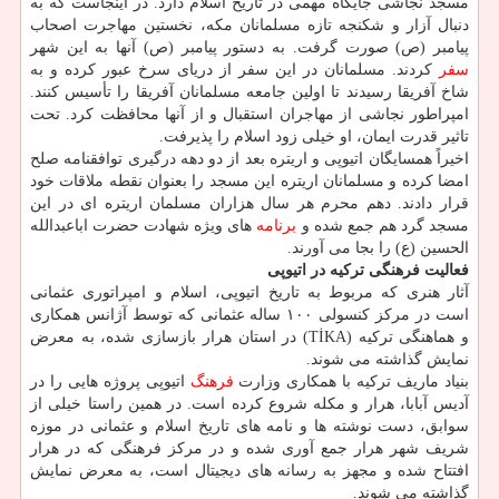
مسجد نجاشی جایگاه مهمی در تاریخ اسلام دارد. در اینجاست که به
دنبال آزار و شکنجه تازه مسلمانان مکه، نخستین مهاجرت اصحاب
پیامبر (ص) صورت گرفت. به دستور پیامبر (ص) آنها به این شهر
سفر
کردند. مسلمانان در این سفر از دریای سرخ عبور کرده و به
شاخ آفریقا رسیدند تا اولین جامعه مسلمانان آفریقا را تأسیس کنند.
امپراطور نجاشی از مهاجران استقبال و از آنها محافظت کرد. تحت
تاثیر قدرت ایمان، او خیلی زود اسلام را پذیرفت.
اخیراً همسایگان اتیوپی و اریتره بعد از دو دهه درگیری توافقنامه صلح
امضا کرده و مسلمانان اریتره این مسجد را بعنوان نقطه ملاقات خود
قرار دادند. دهم محرم هر سال هزاران مسلمان اریتره ای در این
مسجد گرد هم جمع شده و
برنامه
های ویژه شهادت حضرت اباعبدالله
الحسین (ع) را بجا می آورند.
فعالیت فرهنگی ترکیه در اتیوپی
آثار هنری که مربوط به تاریخ اتیوپی، اسلام و امپراتوری عثمانی
است در مرکز کنسولی ۱۰۰ ساله عثمانی که توسط آژانس همکاری
و هماهنگی ترکیه (TİKA) در استان هرار بازسازی شده، به معرض
نمایش گذاشته می شوند.
بنیاد ماریف ترکیه با همکاری وزارت
فرهنگ
اتیوپی پروژه هایی را در
آدیس آبابا، هرار و مکله شروع کرده است. در همین راستا خیلی از
سوابق، دست نوشته ها و نامه های تاریخ اسلام و عثمانی در موزه
شریف شهر هرار جمع آوری شده و در مرکز فرهنگی که در هرار
افتتاح شده و مجهز به رسانه های دیجیتال است، به معرض نمایش
گذاشته می شوند.