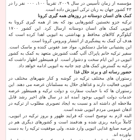
مؤسسه از زمان تأسیس در سال ۲۰۰۹، تقریباً ۱۰۰، ۰۰۰ نفر را در
۴۳ کشور جهان به زبان ترکی آموزش داده است.
کمک های انسان دوستانه در روزهای همه گیری کرونا
ترکیه جزو نخستین کشورهایی بود که بعد از همه گیری کرونا به
اتیوپی کمک های انسان دوستانه ارسال کرد. این کشور ۱۷۰۰
کیلوگرم کالاهای محافظ و بهداشتی به اتیوپی اهدا کرده است که
هدف آن کمک به پیشگیری از انتشار ویروس کرونا است.
این پشتیبانی شامل دستکش، مواد ضد عفونی کننده و ماسک است.
سفیر ترکیه خانم یاپراک آلپ گفت کشورش متعهد به کمک به کشور
اتیوپی در این ایام سخت و دشوار است. او همینطور اظهار داشت که
ترکیه به گسترش کمک های چند جانبه به اتیوپی ادامه خواهد داد.
حضور رسانه ای و برند حلال غذا
رستوران های مختلف ترکیه در گوشه و کنار شهرهای مختلف در
اتیوپی فعالیت دارند و غذاهای حلال به مسلمانان عرضه می دهند. این
رستوران ها که با حمایت سفارت و دولت ترکیه و همینطور عرضه
خدمات دولت اتیوپی بوجود آمده اند در سال های اخیر رشد قابل
ملاحظه ای داشته اند و نسبت به ایجاد تصویری مطلوب از ترکیه در
اذهان عمومی مردم اتیوپی شده است.
البته لازم به توضیح است که فرایند ظهور و بروز ترکیه در اتیوپی،
کاملاً برنامه ریزی شده و هدفمند است و کشورهای دیگری هم در
عرصه صنایع غذایی اتیوپی وارد شده، ولی موفقیت ترکیه را به دست
نیاورده اند.