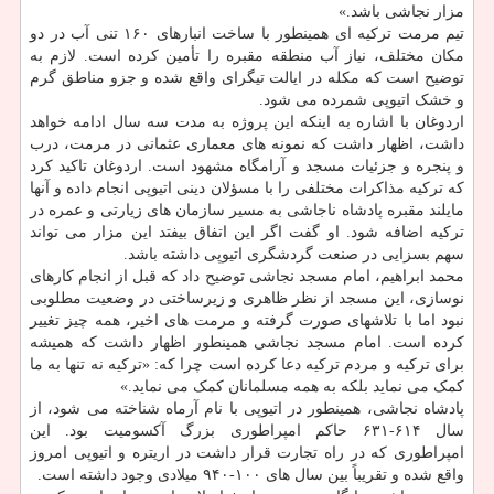
مزار نجاشی باشد.»
تیم مرمت ترکیه ای همینطور با ساخت انبارهای ۱۶۰ تنی آب در دو
مکان مختلف، نیاز آب منطقه مقبره را تأمین کرده است. لازم به
توضیح است که مکله در ایالت تیگرای واقع شده و جزو مناطق گرم
و خشک اتیوپی شمرده می شود.
اردوغان با اشاره به اینکه این پروژه به مدت سه سال ادامه خواهد
داشت، اظهار داشت که نمونه های معماری عثمانی در مرمت، درب
و پنجره و جزئیات مسجد و آرامگاه مشهود است. اردوغان تاکید کرد
که ترکیه مذاکرات مختلفی را با مسؤلان دینی اتیوپی انجام داده و آنها
مایلند مقبره پادشاه ناجاشی به مسیر سازمان های زیارتی و عمره در
ترکیه اضافه شود. او گفت اگر این اتفاق بیفتد این مزار می تواند
سهم بسزایی در صنعت گردشگری اتیوپی داشته باشد.
محمد ابراهیم، امام مسجد نجاشی توضیح داد که قبل از انجام کارهای
نوسازی، این مسجد از نظر ظاهری و زیرساختی در وضعیت مطلوبی
نبود اما با تلاشهای صورت گرفته و مرمت های اخیر، همه چیز تغییر
کرده است. امام مسجد نجاشی همینطور اظهار داشت که همیشه
برای ترکیه و مردم ترکیه دعا کرده است چرا که: «ترکیه نه تنها به ما
کمک می نماید بلکه به همه مسلمانان کمک می نماید.»
پادشاه نجاشی، همینطور در اتیوپی با نام آرماه شناخته می شود، از
سال ۶۱۴-۶۳۱ حاکم امپراطوری بزرگ آکسومیت بود. این
امپراطوری که در راه تجارت قرار داشت در اریتره و اتیوپی امروز
واقع شده و تقریباً بین سال های ۱۰۰-۹۴۰ میلادی وجود داشته است.