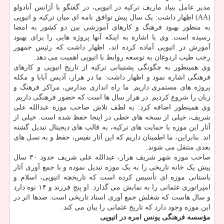
مدیر عامل بنیاد ماریف ترکیه در اتیوپی، در گفتگو با آژانس آنادولو
(AA) اظهار داشت: یک سال پیش توافق نامه ای میان ترکیه و اتیوپی
به منظور بهبود فرهنگ و کارهای آموزشی بین دو کشور به امضا
رسیده است. وی با اشاره به اینکه آنها پروژه هایی را برای بهبود
آموزش در اتیوپی آماده کرده اند، اظهار داشت که رئیس جمهور
رجب طیب اردوغان به توسعه روابط با اتیوپی اهمیت می دهد.
وی همینطور به چگونگی پشتیبانی ترکیه از تاریخ اتیوپی و کارهای
فرهنگی اشاره نمود و اظهار داشت: ما در هرار، آدیس آبابا و مکله
پروژه های مستمری داریم. ما راه اندازی مدارس، مراکز فرهنگ و
زبان را شروع کردیم. در هرار سال ها است که حضور فرهنگی داریم.
وی همینطور اضافه کرد: به لطف تلاش صاحب موزه عبدالله علی
شریف، خیلی از نسخه های خطی در اینجا حفظ شده است. خیلی از
آثار این موزه با حمایت های ترکیه، به قالب های دیجیتال تبدیل گشته
اند. بنابراین، ما اطمینان داریم که این آثار نفیس، حفظ و به نسل های
بعدی منتقل می شوند.
صاحب موزه شهر شریف هرار، عبدالله علی شریف حدود ۳۰ سال
پیش یک خانه تاریخی را به یک موزه تبدیل نموده و با جمع آوری آثار
باستانی موزه ای تأسیس کرده است که تاریخچه اتیوپی، اسلام و
امپراتوری عثمانی را به نمایش می گذارد. او پنج فرزند و ۱۴ نوه دارد
و سال هاست که شغلش جمع آوری اسناد تاریخی است. صدها اثر در
این موزه وجود دارد که تاریخ عثمانی را بیان می کند.
مؤسسه فرهنگی یونس امره در اتیوپی