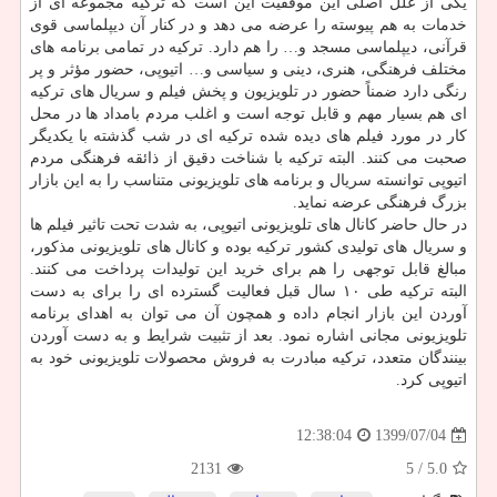
یکی از علل اصلی این موفقیت این است که ترکیه مجموعه ای از
خدمات به هم پیوسته را عرضه می دهد و در کنار آن دیپلماسی قوی
قرآنی، دیپلماسی مسجد و… را هم دارد. ترکیه در تمامی برنامه های
مختلف فرهنگی، هنری، دینی و سیاسی و… اتیوپی، حضور مؤثر و پر
رنگی دارد ضمناً حضور در تلویزیون و پخش فیلم و سریال های ترکیه
ای هم بسیار مهم و قابل توجه است و اغلب مردم بامداد ها در محل
کار در مورد فیلم های دیده شده ترکیه ای در شب گذشته با یکدیگر
صحبت می کنند. البته ترکیه با شناخت دقیق از ذائقه فرهنگی مردم
اتیوپی توانسته سریال و برنامه های تلویزیونی متناسب را به این بازار
بزرگ فرهنگی عرضه نماید.
در حال حاضر کانال های تلویزیونی اتیوپی، به شدت تحت تاثیر فیلم ها
و سریال های تولیدی کشور ترکیه بوده و کانال های تلویزیونی مذکور،
مبالغ قابل توجهی را هم برای خرید این تولیدات پرداخت می کنند.
البته ترکیه طی ۱۰ سال قبل فعالیت گسترده ای را برای به دست
آوردن این بازار انجام داده و همچون آن می توان به اهدای برنامه
تلویزیونی مجانی اشاره نمود. بعد از تثبیت شرایط و به دست آوردن
بینندگان متعدد، ترکیه مبادرت به فروش محصولات تلویزیونی خود به
اتیوپی کرد.
1399/07/04
12:38:04
2131
/ 5
5.0