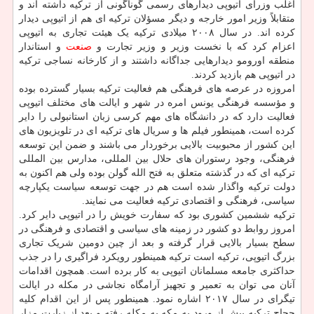
اغلب وزرای اتیوپی دیدارهای رسمی گوناگونی از ترکیه داشته اند و
متقابلاً وزیر امور خارجه و دیگر مسؤلان ترکیه ای هم از اتیوپی دیدار
کرده اند. در سال ۲۰۰۸ میلادی ترکیه یک هیئت تجاری به اتیوپی
اعزام کرد که با نخست وزیر و وزیر تجارت و
صنعت
و استاندار
منطقه اورومو دیدارهایی جداگانه داشتند و از کارخانه نساجی ترکیه
در اتیوپی هم بازدید کردند.
امروزه در عرصه های فرهنگی هم فعالیت ترکیه بسیار گسترده بوده
و مؤسسه فرهنگی یونس امره در شهر و ایالت های مختلف اتیوپی
فعالیت دارد که در دانشگاه های مهم کرسی زبان استانبولی را دایر
کرده است، همینطور فیلم ها و سریال های ترکیه ای در تلویزیون های
این کشور از محبوبیت بالایی برخوردار می باشند و ضمن این توسعه
فرهنگی، وجود رستوران های حلال بین المللی، مدارس بین المللی
ترکیه ای که در گذشته متعلق به فتح الله گولن بوده ولی هم اکنون به
دولت ترکیه واگذار شده است هم در جهت توسعه سیاست یکپارچه
سیاسی، فرهنگی و اقتصادی ترکیه فعالیت می نمایند.
ترکیه ششمین کشوری بود که سفارت خویش را در اتیوپی دایر کرد.
امروز روابط دو کشور در زمینه های سیاسی و اقتصادی و فرهنگی در
سطح بسیار بالایی قرار گرفته و بعد از چین دومین شریک تجاری
بزرگ اتیوپی، ترکیه است ترکیه همینطور رویکرد فراگیری را در جذب
حداکثری جامعه مسلمانان اتیوپی به کار برده است. همچون اقدامات
آنان می توان به تعمیر و تجهیز آرامگاه نجاشی در مکله در ایالت
تیگرای در سال ۲۰۱۷ اشاره نمود. همینطور پس از این اقدام کلیه
حجاج ترکیه پیش از ورود به مکه به مکله رفته و بعد از زیارت مزار