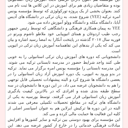
بوده و متقاضیان زیادی هم برای آموزش در این کلاس ها ثبت نام می
کنند. بعنوان بخشی از یک پروژه تورکولوژی که توسط مؤسسه یونس
امره ترکیه (YEE) شروع شده، به زبان ترکی در دانشگاه های آدیس
آبابا، دانشگاه مکله و دانشگاه وولو آموزش داده می شود.
YEE به پیمان همکاری فرهنگی و دانشگاهی که توسط رئیس جمهور
رجب طیب اردوغان و همتای اتیوپیایی خود ملاطو تاشوم ویرتو در
فوریه سال ۲۰۱۷ گذشته در پایتخت آنکارا به امضا رسید اشاره و بیان
می کند که یکی از بندهای این تفاهمنامه آموزش زبان ترکی در اتیوپی
است.
دانشجویانی که دوره های آموزش زبان ترکی استانبولی را به خوبی
طی کنند واجد شرایط حضور در مدرسه تابستانی ترکیه می شوند.
این مدرسه تابستانی را مؤسسه یونس امره برگزار می نماید. ترکیه
در بدو ورود به اتیوپی، یک دوره آموزش آزاد زبان استانبولی را در
بعضی دانشگاه ها شروع کرد و البته پبشنهادات تحصیلی قابل توجهی
را هم به دانشجویان عرضه می داد، در این دوره ها دانشجویان در سه
سطح طبقه بندی شده و افرادی که در بالاترین کیفیت یادگیری
آموزش زبان استانبولی قرار می گرفتند، توسط بورسیه به یکی از
دانشگاه های ترکیه در مقاطع تحصیلات تکمیلی معرفی می شدند
البته در این دوره ها ترکیش ایرلاین هم به عنوان اسپانسر اصلی از
کلیه این فعالیت ها حمایت مالی کرده و می کند.
این مؤسسه برای بهبود دوستی بین ترکیه و سایر کشورها و افزایش
مبادلات فرهنگی خدماتی را در خارج از کشور عرضه می دهد. این