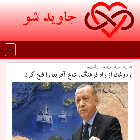
جاوید شو
منو
قدرت نرم تركیه در اتیوپی
اردوغان از راه فرهنگ، شاخ آفریقا را فتح كرد