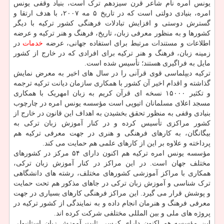
یونس امره نام شاعر قرن سیزدهم ترک است، بنیاد وقفی یونس
امره، بنیادی دولتی است که در تاریخ ۵ مه ۲۰۰۷، با هدف ارتقا و
گسترش دوستی و افزایش تبادلات فرهنگی کشور ترکیه با دیگر
کشورها و به منظور معرفی زبان، تاریخ، فرهنگ و هنر ترکیه و عرضه
اطلاعات و مستندات مرتبط برای استفاده جهانی، عرضه
خدمات
در
زمینه زبان، فرهنگ و هنر ترکیه برای افرادی که در خارج از کشور
مایل به فراگیری هستند؛ تأسیس شده است.
ترکیه دیپلماسی قوی قرآنی را در سال های اخیر به معرض نمایش
گذاشته و اقدام اخیر آن کشور با همکاری سازمان دیانت ترکیه ترجمه
و تکثیر ۱۵۰۰۰ نسخه ای قرآن کریم به زبان امهریک با همکاری
مسجد اعلای مسلمانان اتیوپی است مؤسسه یونس امره در چارچوب
بنیادی وقفی به منظور تحقق بخشیدن به اهداف این قانون در خارج از
کشور مراکزی تأسیس کرده و در کنار آموزش زبان ترکی به
بیگانگان، به کارهای فرهنگی و هنری در جهت معرفی ترکیه هم
پرداخته و علاوه بر این از کارهای علمی هم حمایت می کند.
مؤسسه یونس امره ترکیه هم اکنون دارای ۵۴ مرکز در کشورهای
مختلف جهان است. در این مراکز در کنار آموزش زبان ترکی،
همکاری با مراکز آموزشی کشورهای مختلف، رشته های دانشگاهی
ترک شناسی و آموزش زبان ترکی در جاهای مذکور هم تحت حمایت
و پوشش قرار می گیرد. این مراکز فرهنگی کارهای بسیاری در جهت
معرفی فرهنگ و هنرمان انجام داده و به نمایندگی از کشور ترکیه در
پروژه های ملی و بین المللی مختلفی شرکت کرده اند.
این مؤسسه هم اکنون دارای کرسی ثابت آموزش زبان استانبولی