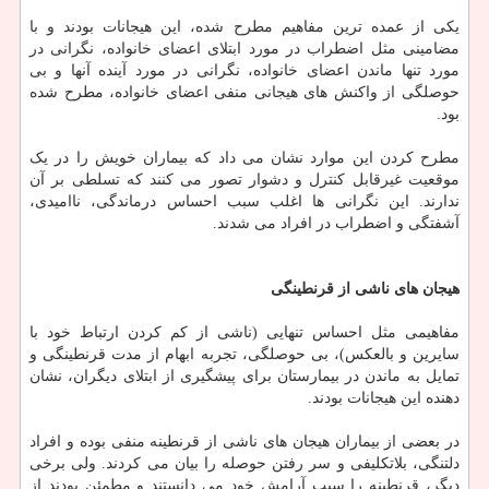
یکی از عمده ترین مفاهیم مطرح شده، این هیجانات بودند و با
مضامینی مثل اضطراب در مورد ابتلای اعضای خانواده، نگرانی در
مورد تنها ماندن اعضای خانواده، نگرانی در مورد آینده آنها و بی
حوصلگی از واکنش های هیجانی منفی اعضای خانواده، مطرح شده
بود.
مطرح کردن این موارد نشان می داد که بیماران خویش را در یک
موقعیت غیرقابل کنترل و دشوار تصور می کنند که تسلطی بر آن
ندارند. این نگرانی ها اغلب سبب احساس درماندگی، ناامیدی،
آشفتگی و اضطراب در افراد می شدند.
هیجان های
ناشی
از
قرنطینگی
مفاهیمی مثل احساس تنهایی (ناشی از کم کردن ارتباط خود با
سایرین و بالعکس)، بی حوصلگی، تجربه ابهام از مدت قرنطینگی و
تمایل به ماندن در بیمارستان برای پیشگیری از ابتلای دیگران، نشان
دهنده این هیجانات بودند.
در بعضی از بیماران هیجان های ناشی از قرنطینه منفی بوده و افراد
دلتنگی، بلاتکلیفی و سر رفتن حوصله را بیان می کردند. ولی برخی
دیگر، قرنطینه را سبب آرامش خود می دانستند و مطمئن بودند از