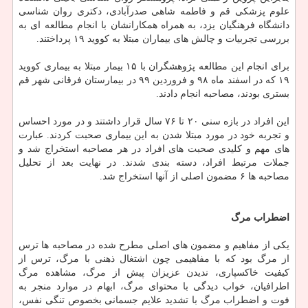
علوم پزشکی قم و فاطمه شاهی صدرآبادی، دکتری روان شناسی
دانشگاه فرهنگیان یزد، به همراه همکارانشان با انجام مطالعه ای به
بررسی تجربیات و چالش های بیماران مبتلا به کووید ۱۹ پرداختند.
برای انجام این مطالعه پژوهشگران با ۱۵ بیمار مبتلا به بیماری کووید
۱۹ که در اسفند ماه ۹۸ و فروردین ۹۹ در بیمارستان فرقانی شهر قم
بستری بودند، مصاحبه انجام دادند.
این افراد در بازه سنی ۲۰ تا ۷۶ سال قرار داشتند و در مورد احساس
و تجربه خود در مورد مبتلا شدن به این بیماری صحبت کردند. عبارت
های مهم و کلیدی صحبت های افراد در هر مصاحبه استخراج شد و
جملات مرتبط افراد، دسته بندی شدند. در نهایت بعد از تحلیل
مصاحبه ها ۶ مضمون اصلی از آنها استخراج شد.
اضطراب
مرگ
یکی از مفاهیم و مضمون های اصلی مطرح شده در مصاحبه ها ترس
از مرگ بود که با مفاهیمی چون اشتغال ذهنی با مرگ، ترس از
کیفیت خاکسپاری، ندیدن عزیزان پیش از مرگ، مشاهده مرگ
اطرافیان، خواب دیدگی با محتوای مرگ، ابهام در موارد منجر به
فوت و اضطراب مرگ با تشدید علایم جسمانی بخصوص تنگی نفس،