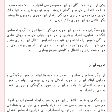
یکی از شرکت کنندگان در این خصوص می اظهار داشت: «به حضرت
فاطمه التماس کردم و گفتم قربونت برم تو رو غریب و تنها خاک
کردن می فهمی من چی می گم... نذار این جوری رو زبون ها بیفتم.
بگن فلانی رو این جوری خاک کردن...».
پژوهشگران مطالعه در این مورد می گویند: «با تجربه انگ و احساس
انگشت نمایی، افراد بیماری را در خود پنهان کرده و روال عادی
زندگی خویش را داشته و در نتیجه به افزایش انتقال این بیماری منجر
می شوند. ازاین رو توجه به این مساله می تواند از بین برنده یکی از
موانع قطع زنجیره انتقال و کاهش شیوع بیماری باشد».
تجربه
ابهام
از دیگر مضامین مطرح شده در مصاحبه ها ابهام در مورد چگونگی و
چرایی ابتلا، ابهام در مورد امکان و زمان بهبودی، ابهام در مورد
وضعیت اعضای خانواده و ابهام در مورد چگونگی و چرایی فوت
بعضی از افراد بود.
سردرگمی و عدم اطلاع از این موارد سبب ایجاد اضطراب در افراد
هم می شود و سبب می شد که افراد پاسخ های هیجانی و شناختی
منفی به صورت احساس ترس، اضطراب، بی قراری، احساس فقدان