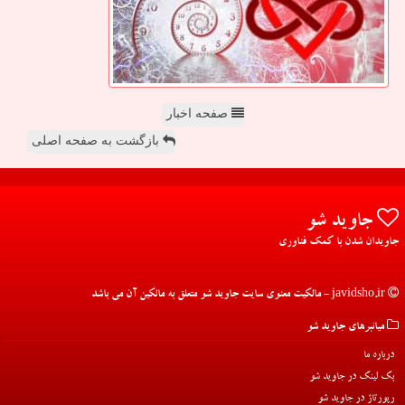
صفحه اخبار
بازگشت به صفحه اصلی
جاوید شو
جاویدان شدن با کمک فناوری
javidsho.ir - مالکیت معنوی سایت جاوید شو متعلق به مالکین آن می باشد
میانبرهای جاوید شو
درباره ما
بک لینک در جاوید شو
رپورتاژ در جاوید شو