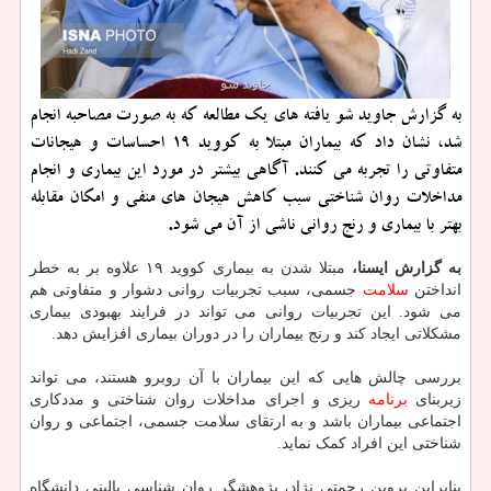
به گزارش جاوید شو یافته های یك مطالعه كه به صورت مصاحبه انجام
شد، نشان داد كه بیماران مبتلا به كووید ۱۹ احساسات و هیجانات
متفاوتی را تجربه می كنند. آگاهی بیشتر در مورد این بیماری و انجام
مداخلات روان شناختی سبب كاهش هیجان های منفی و امكان مقابله
بهتر با بیماری و رنج روانی ناشی از آن می شود.
به
گزارش ایسنا،
مبتلا شدن به بیماری کووید ۱۹ علاوه بر به خطر
انداختن
سلامت
جسمی، سبب تجربیات روانی دشوار و متفاوتی هم
می شود. این تجربیات روانی می تواند در فرایند بهبودی بیماری
مشکلاتی ایجاد کند و رنج بیماران را در دوران بیماری افزایش دهد.
بررسی چالش هایی که این بیماران با آن روبرو هستند، می تواند
زیربنای
برنامه
ریزی و اجرای مداخلات روان شناختی و مددکاری
اجتماعی بیماران باشد و به ارتقای سلامت جسمی، اجتماعی و روان
شناختی این افراد کمک نماید.
بنابراین پروین رحمتی نژاد، پژوهشگر روان شناسی بالینی دانشگاه