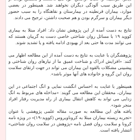
این طریق سبب آلودگی دیگران نخواهند شد. همینطور در بعضی
موارد، بیماران قرنطینه در بیمارستان و نقاهتگاه را به سبب حضور
دیگر بیماران و سرگرم بودن و هم صحبت داشتن، ترجیح می دادند.
نتایج به دست آمده از این پژوهش نشان داد: افراد مبتلا به بیماری
کووید ۱۹ با مسائل روان شناختی خاصی دست به گریبان هستند که
می توانند مدت ها حتی بعد از بهبودی ادامه یافته و یا تشدید شوند.
پژوهشگران با عنایت به نتایج به دست آمده از این مطالعه اظهار می
کنند: «افزایش ادراک و شناخت عمیق ما از نیازهای روان شناختی و
پیشبینی مشکلات بالقوه این بیماران می تواند در جهت ارتقای سلامت
روان این گروه و خانواده های آنها موثر باشد».
همینطور با عنایت به احساس انگشت نمایی و انگ اجتماعی در این
بیماران، محققان این مطالعه می گویند: «مداخله های مربوط به انگ
زدایی می تواند به کاهش انتقال بیماری از راه مدیریت رفتار افراد
منجر شود».
یافته های این مطالعه به صورت مقاله علمی پژوهشی با عنوان
«تجربه زیسته بیماران مبتلا به کروناویروس (کووید-۱۹)» در ویژه نامه
کرونا و سلامت روان فصل نامه «پژوهش در سلامت روان شناختی»
انتشار یافته است.