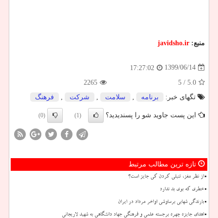
منبع:
javidsho.ir
1399/06/14
17:27:02
2265
/ 5
5.0
تگهای خبر:
برنامه
,
سلامت
,
شركت
,
فرهنگ
این پست جاوید شو را پسندیدید؟
(0)
(1)
تازه ترین مطالب مرتبط
از نظر مغز، تنبلی کردن کی جایز است؟
خطری که بوی بد ندارد
بارندگی شهابی برساوشی اواخر مرداد در ایران
اهدای جایزه چهره برجسته علمی و فرهنگی جهاد دانشگاهی به شهید لاریجانی