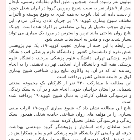
میلیون نفر رسیده است. همچنین، طبق اعلام مقامات رسمی، تابحال
بیش از ۷ هزار نفر به سبب شیوع ویروس کرونا در ایران شغل خودرا
از دست داده اند. لذا، باتوجه به همه گیری به وقوع پیوسته و تأثیرات
مختلف شیوع بیماری کووید- ۱۹ بر جریان عادی زندگی مردم، این
بیماری موجب تحمیل بار روانی مضاعفی بر افراد شده است. چونکه
نتایج روان شاختی مانند ترس و استرس در مورد یک بیماری می تواند
بسیار شدید بوده و منجر به احساسات شدید شود.
در رابطه با این جنبه از بیماری عجیب کووید-۱۹، یک تیم پژوهشی
شش نفره از دانشمندان کشور از دانشگاه علوم پزشکی قم، دانشگاه
علوم پزشکی تهران، دانشگاه علوم پزشکی بیرجند، دانشگاه علوم
پزشکی بقیه الله و دانشگاه آزاد اسلامی تهران، تحقیقی را به انجام
رسانده اند که در آن، به واکاوی نتایج روان شناختی شیوع بیماری
فوق بر جامعه شغلی کشور پرداخته است.
این مطالعه با مشارکت ۳۳۰ نفر از کارکنان یک مجموعه صنعتی
شیمیایی در استان خراسان جنوبی انجام شد و در آن به سبک زندگی
و فرسودگی شغلی کارکنان به دنبال شیوع کووید-۱۹ پرداخته شده
است.
نتایج این مطالعه نشان داد که شیوع بیماری کووید-۱۹ اثرات منفی
بسیاری را بر مؤلفه های روان شناختی جامعه شغلی همچون سبک
زندگی و فرسودگی شغلی تحمیل کرده است.
احمد سلطان زاده، استادیار و پژوهشگر گروه مهندسی بهداشت
حرفه ای و ایمنی کار دانشگاه علوم پزشکی قم و سایر همکارانش در
این تحقیق، اعلام نموده اند: «در مطالعه ما، میانگین سن و سابقه