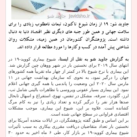
جاوید شو: 19 از زمان شیوع تاكنون، تبعات نامطلوب زیادی را برای
سلامت جهانی و همین طور جنبه های دیگری نظیر اقتصاد دنیا به دنبال
داشته است. پژوهشگران كشورمان در همین زمینه، مشكلات روان
شناختی پیش آمده در كسب وكارها را مورد مطالعه قرار داده اند.
به گزارش جاوید شو به نقل از ایسنا،
شیوع بیماری کووید-۱۹ در
انتهای سال ۲۰۱۹ برای نخستین بار در شهر ووهان چین گزارش شد.
این بیماری با نرخ شیوع بالا در کمتر از چهار ماه تقریباً همه کشورهای
جهان را درگیر نمود، به نحوی که سازمان بهداشت جهانی در ۱۱
مارس سال ۲۰۲۰ این وضعیت را پاندمی یا همه گیری جهانی اعلام
نمود. این بیماری بسیار عفونی ویروسی با تظاهرات بالینی شامل تب،
لرز، گلودرد، سرفه، مشکل در تنفس، تهوع، استفراغ و اسهال تابحال
صدها هزار نفر را درگیر کرده و تعداد زیادی را نیز به کام مرگ
کشانده است. علاوه بر این، شیوع این بیماری، موجب مشکلات
اقتصادی فراوانی در سطح جهانی شده است.
بر این اساس و طبق گفته پژوهشگران، در ایالات متحده آمریکا برای
نخستین بار تعداد متقاضیان دریافت مقرری بیکاری به سبب تأثیرات
شیوع بیماری کووید-۱۹ بر بازار کار، طی ۶ ماه اخیر به حدود ۳۰