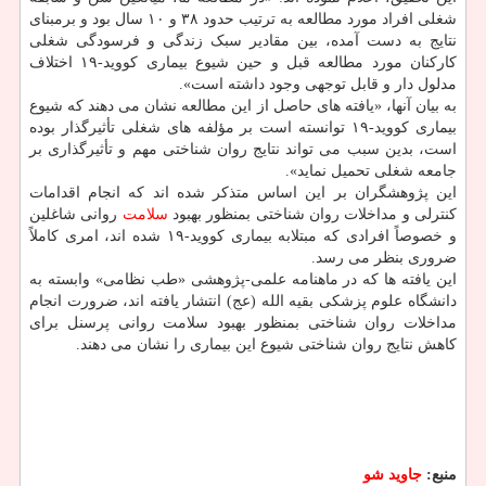
شغلی افراد مورد مطالعه به ترتیب حدود ۳۸ و ۱۰ سال بود و برمبنای
نتایج به دست آمده، بین مقادیر سبک زندگی و فرسودگی شغلی
کارکنان مورد مطالعه قبل و حین شیوع بیماری کووید-۱۹ اختلاف
مدلول دار و قابل توجهی وجود داشته است».
به بیان آنها، «یافته های حاصل از این مطالعه نشان می دهند که شیوع
بیماری کووید-۱۹ توانسته است بر مؤلفه های شغلی تأثیرگذار بوده
است، بدین سبب می تواند نتایج روان شناختی مهم و تأثیرگذاری بر
جامعه شغلی تحمیل نماید».
این پژوهشگران بر این اساس متذکر شده اند که انجام اقدامات
کنترلی و مداخلات روان شناختی بمنظور بهبود
سلامت
روانی شاغلین
و خصوصاً افرادی که مبتلابه بیماری کووید-۱۹ شده اند، امری کاملاً
ضروری بنظر می رسد.
این یافته ها که در ماهنامه علمی-پژوهشی «طب نظامی» وابسته به
دانشگاه علوم پزشکی بقیه الله (عج) انتشار یافته اند، ضرورت انجام
مداخلات روان شناختی بمنظور بهبود سلامت روانی پرسنل برای
کاهش نتایج روان شناختی شیوع این بیماری را نشان می دهند.
منبع:
جاوید شو