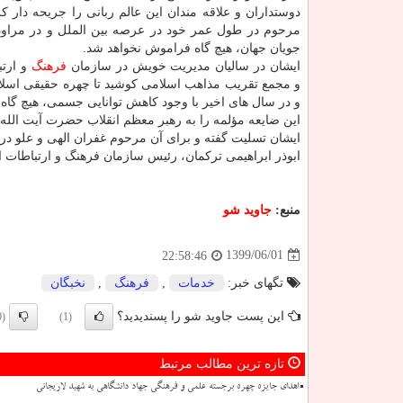
دوستداران و علاقه مندان این عالم ربانی را جریحه دار ک
مرحوم در طول عمر خود در عرصه بین الملل و در مراود
جویان جهان، هیچ گاه فراموش نخواهد شد.
ایشان در سالیان مدیریت خویش در سازمان
فرهنگ
و ارتب
و مجمع تقریب مذاهب اسلامی کوشید تا چهره حقیقی اسلام
و در سال های اخیر با وجود کاهش توانایی جسمی، هیچ گاه
این ضایعه مؤلمه را به رهبر معظم انقلاب حضرت آیت الله ا
ایشان تسلیت گفته و برای آن مرحوم غفران الهی و علو در
ابوذر ابراهیمی ترکمان، رئیس سازمان فرهنگ و ارتباطات 
منبع:
جاوید شو
1399/06/01
22:58:46
تگهای خبر:
خدمات
,
فرهنگ
,
نخبگان
این پست جاوید شو را پسندیدید؟
(0)
(1)
تازه ترین مطالب مرتبط
اهدای جایزه چهره برجسته علمی و فرهنگی جهاد دانشگاهی به شهید لاریجانی