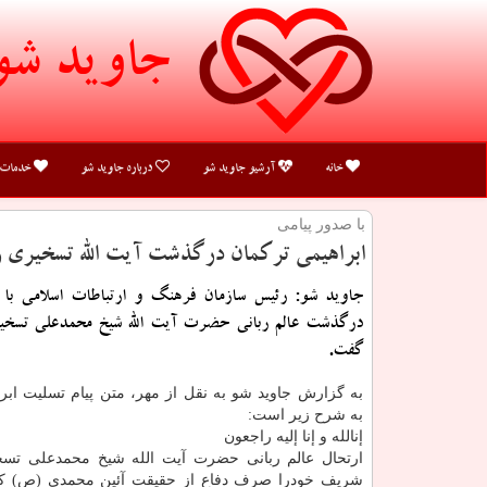
جاوید شو
خانه
آرشیو جاوید شو
درباره جاوید شو
خدمات
با صدور پیامی
ابراهیمی تركمان درگذشت آیت الله تسخیری 
جاوید شو: رئیس سازمان فرهنگ و ارتباطات اسلامی با ان
درگذشت عالم ربانی حضرت آیت الله شیخ محمدعلی تسخیر
گفت.
به گزارش جاوید شو به نقل از مهر، متن پیام تسلیت ابر
به شرح زیر است:
إنالله و إنا إلیه راجعون
ارتحال عالم ربانی حضرت آیت الله شیخ محمدعلی تس
شریف خودرا صرف دفاع از حقیقت آئین محمدی (ص) کر