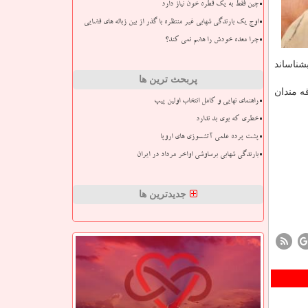
چین فقط به یک قطره خون نیاز دارد
اوج یک بارندگی شهابی غیر منتظره با گذر از بین زباله های فضایی
چرا معده خودش را هضم نمی کند؟
شناساند
پربحث ترین ها
ه مندان
راهنمای نهایی و کامل انتخاب اولین پیپ
خطری که بوی بد ندارد
پشت پرده علمی آتشسوزی های اروپا
بارندگی شهابی برساوشی اواخر مرداد در ایران
جدیدترین ها