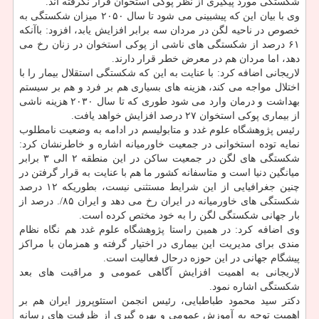
شکستگی مورد پیگیری از نظر پوکی استخوان قرار نگرفته اند.
وی با بیان این که پیشبینی می شود تا سال ۲۰۵۰ میزان شکستگی به
خصوص در ناحیه لگن در مردان سه برابر افزایش یابد، افزود: باآنکه
۶۱ درصد از شکستگی های ناشی از پوکی استخوان در زنان رخ می
دهد، اما مردان هم در معرض خطر قرار دارند.
لاریجانی اضافه کرد: با عنایت به این که شکستگی استقلال بیمار را با
اختلال مواجه می کند، هزینه های بسیاری هم بر فرد و هم بر سیستم
بهداشت و درمان وارد می شود طوری که تا سال ۲۰۳۰ هزینه ناشی
از بیماری پوکی استخوان ۲۷ درصد افزایش خواهد یافت.
رئیس پژوهشگاه علوم غدد و متابولیسم در ادامه به وضعیت نامطلوب
نمایه توده استخوانی در جمعیت خاورمیانه اشاره و خاطرنشان کرد:
شکستگی های لگن در جمعیت ساکن در این منطقه ۲ الی ۳ برابر
میانگین دنیا است و متاسفانه کشور ما هم با عنایت به قرار گرفتن در
چنین جغرافیایی از این شرایط مستثنی نیست، بطوریکه ۱۲ درصد
شکستگی های خاورمیانه در ایران رخ می دهد و ایران ۸۵/. درصد از
بار جهانی شکستگی لگن را به خود مختص کرده است.
وی اضافه کرد: در همین راستا پژوهشگاه علوم غدد هم نگاه نظام
مندی برای مدیریت این بیماری در اختیار گرفته و همزمان با مراکز
پیشگام جهانی در این حوزه درحال فعالیت است.
لاریجانی به اهمیت افزایش آگاهی عمومی و مراقبت های بعد
شکستگی اشاره نمود.
دکتر سید محمود طباطبایی، رئیس انجمن استئوپروز ایران هم بر
اهمیت توجه به آموزش عمومی و بهره گیری از ظرفیت های رسانه