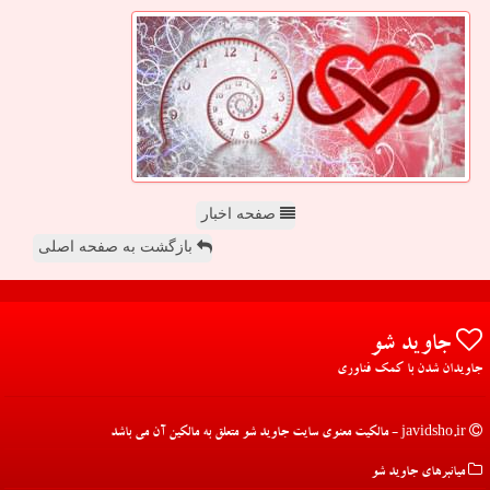
صفحه اخبار
بازگشت به صفحه اصلی
جاوید شو
جاویدان شدن با کمک فناوری
javidsho.ir - مالکیت معنوی سایت جاوید شو متعلق به مالکین آن می باشد
میانبرهای جاوید شو