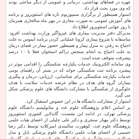
چهره در فضاهای بهداشتی، درمانی و عمومی از دیگر مباحثی بودند
که وی مورد بحث قرار داد.
استوار همینطور از برگزاری سمپوزیوم تازه های استئوپروز و برنامه
های آموزش عمومی به صورت مجازی در مهر ماه سالجاری همزمان
با روز جهانی استئوپروز اطلاع داد.
مدیرکل دفتر مدیریت بیماری های غیرواگیر وزارت بهداشت افزود:
متاسفانه با شروع بیماری کرونا عملیاتی کردن برنامه ایموس به علت
احتیاج به رفتن به منزل بیمار و همینطور حضور بیمار در فضای درمان
به علت احتیاج به انجام سنجش تراکم استخوان فعلا با ۱۰ درصد
پیشرفت متوقف شده است.
وی سامانه الکترونیک خدمات یکپارچه شکستگی را اقدامی موثر در
پیشبرد برنامه ثبت شکستگی خواند که در بستر آن راهنمای بومی
خدمات یکپارچه شکستگی برای شناسایی، ارزیابی، درمان و پیگیری
بیماران گروه های هدف در نظام عرضه خدمات سلامت با هدف
جلوگیری از شکستگی با مشارکت دانشگاه های علوم پزشکی شکل
می گیرد.
استوار از مشارکت دانشگاه ها در این خصوص استقبال کرد.
بر اساس اعلام پژوهشگاه علوم غدد و متابولیسم دانشگاه علوم
پزشکی تهران، در ادامه این نشست، گایدلاین کشوری استئوپروز
توسط دکتر مهناز سنجری و دکتر علی جلیلی از اعضای هیات علمی
پژوهشگاه علوم غدد، کوهورت سالمندی امیرکلایه توسط دکتر رضا
حسینی از اعضای هیات علمی دانشگاه علوم پزشکی بابل و مدل
همکاری پروژه جلوگیری از شکستگی های ثانویه در استان گلستان