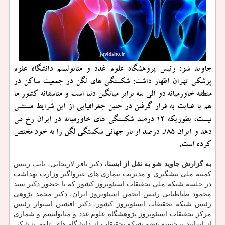
جاوید شو: رئیس پژوهشگاه علوم غدد و متابولیسم دانشگاه علوم
پزشكی تهران اظهار داشت: شكستگی های لگن در جمعیت ساكن در
منطقه خاورمیانه دو الی سه برابر میانگین دنیا است و متاسفانه كشور ما
هم با عنایت به قرار گرفتن در چنین جغرافیایی از این شرایط مستثنی
نیست، بطوریكه ۱۲ درصد شكستگی های خاورمیانه در ایران رخ می
دهد و ایران ۸۵/. درصد از بار جهانی شكستگی لگن را به خود مختص
كرده است.
به گزارش جاوید شو به نقل از ایسنا،
دکتر باقر لاریجانی، نایب رییس
کمیته ملی پیشگیری و مدیریت بیماری های غیرواگیر وزارت بهداشت
در جلسه شبکه ملی تحقیقات استئوپروز کشور که با حضور دکتر سید
محمود طباطبایی رئیس انجمن استئوپروز ایران، دکتر محمد پژوهی
رئیس شبکه تحقیقات استئوپروز کشور، دکتر افشین استوار رئیس
مرکز تحقیقات استئوپروز پژوهشگاه علوم غدد و متابولیسم و شماری
از اساتید برجسته عضو شبکه تحقیقات از دانشگاه های علوم پزشکی