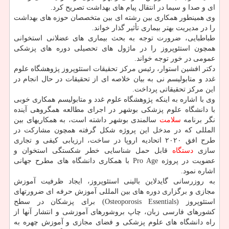
ای و صدا و سیما در انتقال پیام های بهداشت تصریح کرد.
وی همینطور همکاری بین رشته ای بین متخصصان حوزه های بهداشت
را در مدیریت بهتر بیماری تأثیر گذار خواند.
طباطبایی، ضرورت توجه به بحث بیماری های عضلانی استخوانی
همچون استئوپروز را در ماژول های تحصیلی دوره های پزشکی
عمومی در خور توجه خواند.
دکتر افشین استوار، رئیس مرکز تحقیقات استئوپروز پژوهشگاه علوم
غدد و متابولیسم نی به بیان خلاصه ای از تحقیقات در حال انجام در
این مرکز تحقیقاتی پرداخت.
وی با اشاره به اینکه پژوهشگاه علوم غدد و متابولیسم همکاری خوبی
با دانشگاه علوم پزشکی بوشهر در اجرای مطالعه همگروهی آینده
نگر برنامه
سلامت
سالمندی بوشهر داشته است، به همکاریهای بین
المللی که در مدخل این پروژه شکل گرفته همچون مشارکت در
طرح افق ۲۰۲۰ اتحادیه اروپا در ساخت، ارزیابی کیفی و تجاری
سازی
دستگاه
قابل حمل شناسایی خطر شکستگی استخوان و
عضویت در پروژه Pro Age با همکاری دانشگاه های مطرح جهانی
اشاره نمود.
به روزرسانی گایدلاین بالینی استئوپروز، ایجاد ظرفیت آموزش
مجازی و برگزاری دوره های بین المللی آموزش حرفه ای ضرورتهای
استئوپروز (Osteoporosis Essentials) برای پزشکان در سطح
کشورهای فارسی زبان، چاپ بروشورهای آموزشی و انتشار آنها از
راه دانشگاه های علوم پزشکی و فضای مجازی و آموزش چهره به