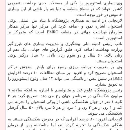
وی بیماری استئوپروز را یکی از معضلات جدی بهداشت عمومی
کشور خواند که در سطح منطقه و دنیا هم بار ناشی از این بیماری
خاموش در خور توجه است.
لاریجانی در ادامه به همکاری پژوهشگاه با بنیاد بین المللی پوکی
استخوان اشاره نمود و اضافه کرد: این مرکز تنها مرکز همکار
سازمان بهداشت جهانی در منطقه EMRO است که متمرکز بر
استئوپروز است.
نائب رئیس کمیته ملی پیشگیری و مدیریت بیماری های غیرواگیر
وزارت بهداشت اضافه کرد: طبق گزارش های جهانی، یک دهم از
زنان بالای ۶۰ سال و دو سوم زنان بالای ۹۰ سال درگیر پوکی
استخوان هستند.
وی بر ضرورت برنامه ریزی وسیع برای پایش سنجش تراکم
استخوان تصریح کرد و افزود: بر مبنای مطالعات ۱۰ درصد افزایش
BMD در سنین پیش از یائسگی می تواند ۱۳ سال وقوع استئوپروز را
به تعویق بیندازد.
رئیس پژوهشگاه علوم غدد و متابولیسم با اشاره به اینکه سالانه ۹
میلیون شکستگی در سرتاسر جهان رخ می دهد، تصریح کرد: هر ۳
ثانیه ۱ نفر در جهان شکستگی ناشی از پوکی استخوان را تجربه می
کند و ۱ زن از هر ۳ زن و ۱ مرد از هر ۵ مرد بالای ۵۰ سال گرفتار
شکستگی می شوند.
لاریجانی افزود: ۸۰ درصد افرادی که در معرض شکستگی هستند به
شکلی شکستگی را تجربه کرده اند، اما متاسفانه پس از درمان