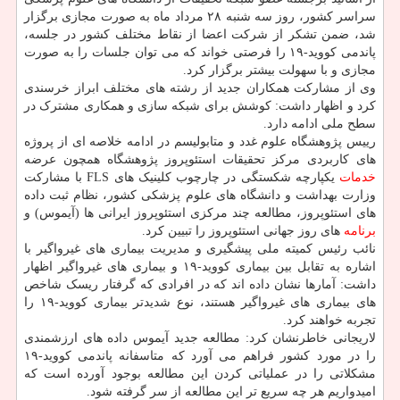
سراسر کشور، روز سه شنبه ۲۸ مرداد ماه به صورت مجازی برگزار
شد، ضمن تشکر از شرکت اعضا از نقاط مختلف کشور در جلسه،
پاندمی کووید-۱۹ را فرصتی خواند که می توان جلسات را به صورت
مجازی و با سهولت بیشتر برگزار کرد.
وی از مشارکت همکاران جدید از رشته های مختلف ابراز خرسندی
کرد و اظهار داشت: کوشش برای شبکه سازی و همکاری مشترک در
سطح ملی ادامه دارد.
رییس پژوهشگاه علوم غدد و متابولیسم در ادامه خلاصه ای از پروژه
های کاربردی مرکز تحقیقات استئوپروز پژوهشگاه همچون عرضه
خدمات
یکپارچه شکستگی در چارچوب کلینیک های FLS با مشارکت
وزارت بهداشت و دانشگاه های علوم پزشکی کشور، نظام ثبت داده
های استئوپروز، مطالعه چند مرکزی استئوپروز ایرانی ها (آیموس) و
برنامه
های روز جهانی استئوپروز را تبیین کرد.
نائب رئیس کمیته ملی پیشگیری و مدیریت بیماری های غیرواگیر با
اشاره به تقابل بین بیماری کووید-۱۹ و بیماری های غیرواگیر اظهار
داشت: آمارها نشان داده اند که در افرادی که گرفتار ریسک شاخص
های بیماری های غیرواگیر هستند، نوع شدیدتر بیماری کووید-۱۹ را
تجربه خواهند کرد.
لاریجانی خاطرنشان کرد: مطالعه جدید آیموس داده های ارزشمندی
را در مورد کشور فراهم می آورد که متاسفانه پاندمی کووید-۱۹
مشکلاتی را در عملیاتی کردن این مطالعه بوجود آورده است که
امیدواریم هر چه سریع تر این مطالعه از سر گرفته شود.