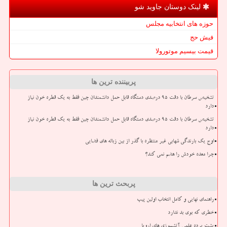
لینک دوستان جاوید شو
حوزه های انتخابیه مجلس
فیش حج
قیمت بیسیم موتورولا
پربیننده ترین ها
تشخیص سرطان با دقت ۹۵ درصدی دستگاه قابل حمل دانشمندان چین فقط به یک قطره خون نیاز
دارد
تشخیص سرطان با دقت ۹۵ درصدی دستگاه قابل حمل دانشمندان چین فقط به یک قطره خون نیاز
دارد
اوج یک بارندگی شهابی غیر منتظره با گذر از بین زباله های فضایی
چرا معده خودش را هضم نمی کند؟
پربحث ترین ها
راهنمای نهایی و کامل انتخاب اولین پیپ
خطری که بوی بد ندارد
پشت پرده علمی آتشسوزی های اروپا