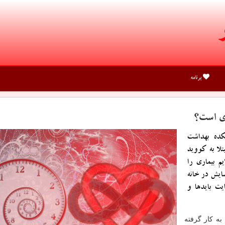
برنامه
ری است؟
كده بهداشت
تلا به كووید
یم بیماری را
سایش در خانه
یت بایدها و
ه کار گرفته