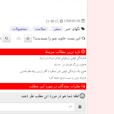
1399/05/30
21:48:15
تگهای خبر:
سفر
,
سلامت
,
محصولات
این پست جاوید شو را پسندیدید؟
(0)
(1)
تازه ترین مطالب مرتبط
بارندگی شهابی برساوشی اواخر مرداد در ایران
تحول بزرگ فوتبال در ۵۰ سال
اوج یک بارندگی شهابی غیر منتظره با گذر از بین زباله های فضایی
زلزله ژاپن را بسمت شرق جابجا کرد
نظرات بینندگان در مورد این مطلب
لطفا شما هم
در مورد این مطلب
نظر دهید