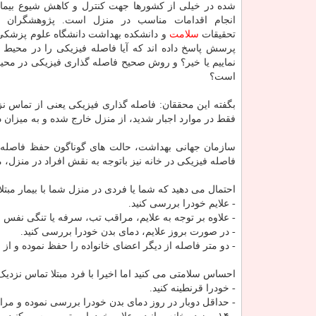
انجام اقدامات مناسب در منزل است. پژوهشگران
تحقیقات
سلامت
و دانشکده بهداشت دانشگاه علوم پزشکی 
پرسش پاسخ داده اند که آیا فاصله فیزیکی را در محیط 
نماییم یا خیر؟ و روش صحیح فاصله گذاری فیزیکی در محی
است؟
بگفته این محققان: فاصله گذاری فیزیکی یعنی از تماس نزدی
فقط در موارد اجبار شدید، از منزل خارج شده و به میزان دو
سازمان جهانی بهداشت، حالت های گوناگون حفظ فاصله
فاصله فیزیکی در خانه نیز باتوجه به نقش افراد در منزل، 
احتمال می دهید که شما یا فردی در منزل شما با بیمار مبتلا به کووید ۱۹ مواجه
- علایم خودرا بررسی کنید.
- علاوه بر توجه به علایم، مراقب تب، سرفه یا تنگی نفس ب
- در صورت بروز علایم، دمای بدن خودرا بررسی کنید.
- دو متر فاصله از دیگر اعضای خانواده را حفظ نموده و از
احساس سلامتی می کنید اما اخیرا با فرد مبتلا تماس نزدیک
- خودرا قرنطینه کنید.
- حداقل دوبار در روز دمای بدن خودرا بررسی نموده و مراق