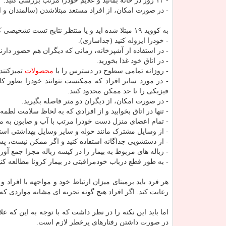
- ۱۴ روز در خانه بمانید و علایم خودرا مرتب بررسی کنید.
- در صورت امکان، از افراد مستعد مبتلاشدن (سالمندان و اف
به کووید ۱۹ مبتلا شده اید و یا منتظر نتایج تست تشخیصی کرونا هستید و یا علائمی مانند سرفه، تب یا تنگی نفس دارید:
- خودرا ایزوله کنید (جداسازی).
- در استفاده از آشپزخانه، زمانی که دیگران هم حضور دارند،
- در اتاق خود غذا بخورید.
- روزانه تمامی سطوح در دسترس را با
محصولات
تمیزکنند
- در مورد سایر افراد که ممکنست نتوانند خودرا بطور کا
فیزیکی را تا حد ممکن محدود کنند.
- در صورت امکان، از دیگران دو متر فاصله بگیرید.
- تنها در اتاق بخوابید و از افرادی که به لحاظ سلامت لطمه 
- تمام اعضای منزل دست خودرا مرتب با آب و صابون به مدت ۲۰ ثانیه بشویند (به ویژه اگر با فرد بیمار تماس داشت
- از وسایل مشترک مانند حوله و سایر وسایل بهداشتی استفا
- از دستشویی جداگانه استفاده کنید و اگر ممکن نیست، پس ا
- زباله های مربوط به بیمار را در کیسه زباله مجزا جمع آوری
- به طور قطع درباب خودمراقبتی در بیمار کرونا مطالعه کنی
هر فرد باید برمبنای میزان ارتباط خود و مواجهه با افراد
رعایت کند. اگر افراد هیچ گونه تجربه ای مشابه مواردی که 
در صورت داشتن رفتارهای پرخطر لازم است.