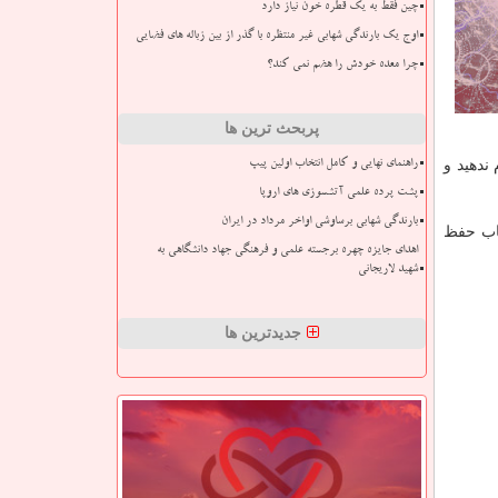
چین فقط به یک قطره خون نیاز دارد
اوج یک بارندگی شهابی غیر منتظره با گذر از بین زباله های فضایی
چرا معده خودش را هضم نمی کند؟
پربحث ترین ها
ندهید و
راهنمای نهایی و کامل انتخاب اولین پیپ
پشت پرده علمی آتشسوزی های اروپا
بارندگی شهابی برساوشی اواخر مرداد در ایران
اب حفظ
اهدای جایزه چهره برجسته علمی و فرهنگی جهاد دانشگاهی به
شهید لاریجانی
جدیدترین ها