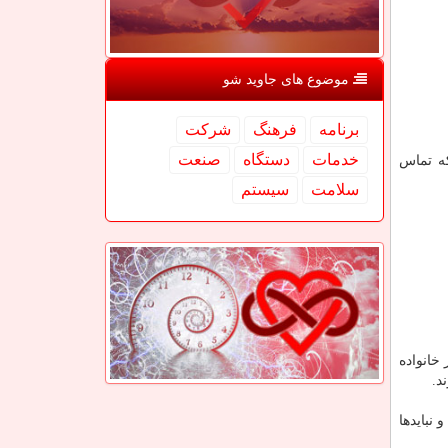
موضوع های جاوید شو
برنامه
فرهنگ
شركت
خدمات
دستگاه
صنعت
که تماس
سلامت
سیستم
خانواده
د.
ایدها و نبایدها