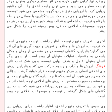
رویکرد نهادگرایی ظهور کرده و در آنها مفاهیم دیگری بعنوان مرکز
توسعه مطرح می شود و می توان رابطه اخلاق را با آن مفاهیم
ردیابی کرد. با ارزیابی دقیق هر دو گروه، مشخص می شود توسعه،
هم در حوزه نظری و هم در مبحث سیاستگذاری، با مسائل در رابطه
با رفاه و ترجیحات اشخاص و عدالت پیوند خورده و ازاین رو در هر دو
حوزه، موضوعات اخلاقی حداقل، پیش زمینه نظریه را شکل می
دهند.
اکبری با تعریف مفهوم توسعه، اظهار داشت: توسعه مفهومی است
که ترجیحات، ارزش ها و منافع بر تعریف و جهت گیری های آن اثر
می گذارد؛ بنابراین، گفتمان توسعه در هر مقطعی از زمان و مکان
پاسخی به مقتضیات تمایلات متولیان آن بوده است. از سوی دیگر
انسان بعنوان عامل و هدف نهایی توسعه بدون شک تحت تاثیر
فرهنگ
، ارزش ها و آداب و رسوم حرکت می کند و بنابراین ارزش
های اخلاقی انسان در مرکز مفهوم توسعه قرار خواهد گرفت. سؤالی
که مطرح می شود، آن است که تا چه اندازه گفتمان های توسعه ای
برجسته، به صورت مشخص به ارزش های اخلاقی توجه داشته اند. در
واقع، در این مطالعه به این مورد پرداخته می شود که نسبت بین
گفتمان های شکل گرفته از توسعه و موضوعات اخلاقی چه بوده
است.
وی سپس با تعریف مفهوم اخلاق، اظهار داشت: برای ارزیابی این
مورد لازم است ابتدا تعریفی از اخلاق عرضه شود تا بتوان به مقایسه