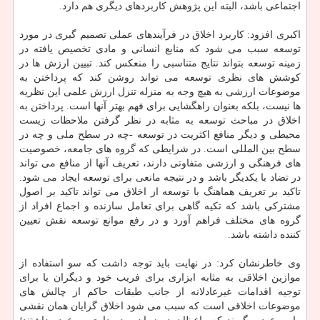
اجتماعی باشد، البته این پژوهش کاربردهای دیگری هم دارد.
اکبری افزود: کاربرد اخلاق در فرآیندهای عملی تصمیم گیری در مورد
توسعه سبب می شود که منابع انسانی و مادی تخصیص یافته در
زمینه توسعه بتواند نتایج متناسبی را منعکس کند. تبیین ارزش ها در
کوشش های نظری توسعه می تواند روشن کند که پرداختن به
موضوعات ارزشی به هیچ وجه به منزله تنزل ارزش علمی این نظریه
ها نیست، بلکه بعنوان راهگشایی برای فهم بهتر آنها است. پرداختن به
اخلاق در مباحث توسعه به مثابه در نظر گرفتن ملاحظات زیست
محیطی و دیگر منافع اکثریت در توسعه -چه در سطح ملی و چه در
سطح بین المللی است. در شرایطی که گروه های جامعه، خصوصیت
های فرهنگی و ارزشی متفاوتی دارند، تعریف آنها از منافع می تواند
در تضاد با یکدیگر باشد و در نتیجه مانعی برای توسعه ایجاد می شود.
تاکید بر تعریف هماهنگ با توسعه از اخلاق می تواند تاکید بر اصول
مشترکی باشد که تکیه گاهی برای تعامل سازنده و اجماع افراد از
گروه های مختلف فراهم آورد و در رفع موانع توسعه نقش تعیین
کننده داشته باشد.
وی خاطرنشان کرد: در نهایت باید توجه داشت که سو استفاده از
موازین اخلاقی به مثابه ابزاری برای فریب خود و دیگران یا برای
توجیه اقدامات غیرعادلانه از جانب طبقات حاکم از چالش های
موضوعات اخلاقی است که سبب می شود اخلاق گرایان همان نقشی