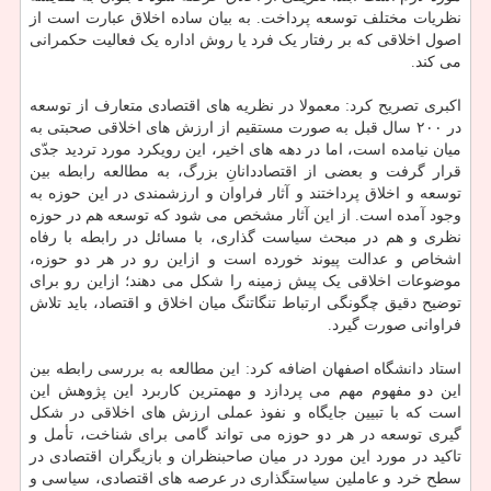
نظریات مختلف توسعه پرداخت. به بیان ساده اخلاق عبارت است از
اصول اخلاقی که بر رفتار یک فرد یا روش اداره یک فعالیت حکمرانی
می کند.
اکبری تصریح کرد: معمولا در نظریه های اقتصادی متعارف از توسعه
در ۲۰۰ سال قبل به صورت مستقیم از ارزش های اخلاقی صحبتی به
میان نیامده است، اما در دهه های اخیر، این رویکرد مورد تردید جدّی
قرار گرفت و بعضی از اقتصاددانانِ بزرگ، به مطالعه رابطه بین
توسعه و اخلاق پرداختند و آثار فراوان و ارزشمندی در این حوزه به
وجود آمده است. از این آثار مشخص می شود که توسعه هم در حوزه
نظری و هم در مبحث سیاست گذاری، با مسائل در رابطه با رفاه
اشخاص و عدالت پیوند خورده است و ازاین رو در هر دو حوزه،
موضوعات اخلاقی یک پیش زمینه را شکل می دهند؛ ازاین رو برای
توضیح دقیق چگونگی ارتباط تنگاتنگ میان اخلاق و اقتصاد، باید تلاش
فراوانی صورت گیرد.
استاد دانشگاه اصفهان اضافه کرد: این مطالعه به بررسی رابطه بین
این دو مفهوم مهم می پردازد و مهمترین کاربرد این پژوهش این
است که با تبیین جایگاه و نفوذ عملی ارزش های اخلاقی در شکل
گیری توسعه در هر دو حوزه می تواند گامی برای شناخت، تأمل و
تاکید در مورد این مورد در میان صاحبنظران و بازیگران اقتصادی در
سطح خرد و عاملین سیاستگذاری در عرصه های اقتصادی، سیاسی و