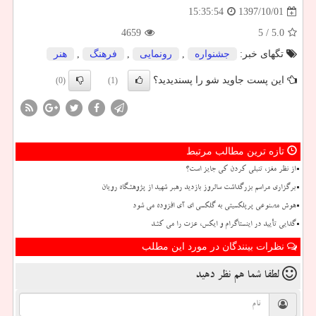
1397/10/01
15:35:54
4659
/ 5
5.0
تگهای خبر:
جشنواره
,
رونمایی
,
فرهنگ
,
هنر
این پست جاوید شو را پسندیدید؟
(0)
(1)
تازه ترین مطالب مرتبط
از نظر مغز، تنبلی کردن کی جایز است؟
برگزاری مراسم بزرگداشت سالروز بازدید رهبر شهید از پژوهشگاه رویان
هوش مصنوعی پرپلکسیتی به گلکسی ای آی افزوده می شود
گدایی تأیید در اینستاگرام و ایکس، عزت را می کشد
نظرات بینندگان در مورد این مطلب
لطفا شما هم
نظر دهید