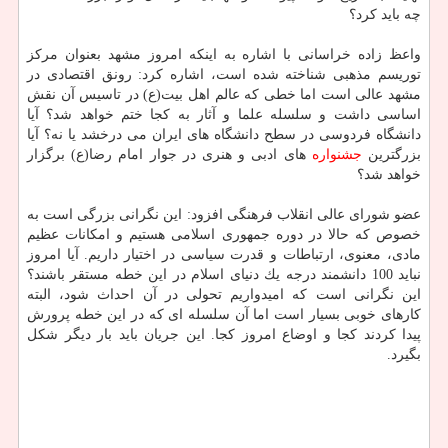
چه باید كرد؟
واعظ زاده خراسانی با اشاره به اینكه امروز مشهد بعنوان مركز
توریسم مذهبی شناخته شده است، اشاره كرد: رونق اقتصادی در
مشهد عالی است اما خطی كه عالم اهل بیت(ع) در تاسیس آن نقش
اساسی داشت و سلسله علما و آثار به كجا ختم خواهد شد؟ آیا
دانشگاه فردوسی در سطح دانشگاه های ایران می درخشد یا نه؟ آیا
بزرگ‎ترین
جشنواره
های ادبی و هنری در جوار امام رضا(ع) برگزار
خواهد شد؟
عضو شورای عالی انقلاب فرهنگی افزود: این نگرانی بزرگی است به
خصوص كه حالا در دوره جمهوری اسلامی هستیم و امكانات عظیم
مادی، معنوی، ارتباطات و قدرت سیاسی در اختیار داریم. آیا امروز
نباید 100 دانشمند درجه یك دنیای اسلام در این خطه مستقر باشند؟
این نگرانی است كه امیدواریم تحولی در آن احداث شود، البته
كارهای خوبی بسیار است اما آن سلسله ای كه در این خطه پرورش
پیدا كردند كجا و اوضاع امروز كجا. این جریان باید بار دیگر شكل
بگیرد.