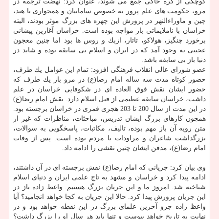
كوچكی از كره خاكی جمع می شوند، عنوان كرد: نهضت ترجمه در
مرو، حكومت های علم پرور به خصوص سامانیان و همجواری با هند،
چین و ماوراءالنهر در پرورش این چهره های بزرگ موثر بودند، البته
خراسان با ناملایماتی باز مواجه بوده است. خراسان آغازین پیشانی
برخورد چنگیز، هولاكو، تاتار، ازبك و روس ها بود اما چنین معجون
عجیبی به وجود آمد كه در ایران و اسلام بی سابقه بوده و شاید در
دنیا باز بی سابقه باشد.
عضو شورای عالی انقلاب فرهنگی افزود: تمام این عوامل یك طرف،
حضور كوتاه مدت سه ساله امام رضا(ع) در مرو باز یك طرف كه
حضور ایشان نقش فوق العاده ای در شكوفایی خراسان در علم
داشت، خراسان سابقه عظیمی از قبل اسلام دارد. نقش امام رضا(ع)
در این مدت از سال 200 تا 203 هجری قمری در خراسان برجسته بود.
همچون كارهای بزرگ ایشان تدریس، مباحثات، مناظرات كه غیر از
متن رویه آن باز مهم بوده، تالیف، مكاتبات، پاسخگویی به سوالات،
بزرگداشت شاعران و مراودات با مردم بوده است. پس از وفات
امام رضا(ع)، مدفن ایشان چنین نقشی را ادامه داد.
وی بیان كرد: جریانی كه امام رضا(ع) نقش برجسته ای در آن داشتند،
ادامه پیدا كرد و خراسان و مشهد به تاج علمی ایران و دنیای اسلام
شناخته شد. امروز ما و این جریان بزرگ هستیم. واعظ زاده باز در
این جریان پرورش پیدا كرد. حالا این جریان به كجا خواهد انجامید؟ آیا
واعظ زاده جزو آخرین علمای بزرگ در این نقطه خواهد بود و در
نهایت به تاریخ خواهد پیوست و تنها باید هر سال او را بزرگ داشت؟