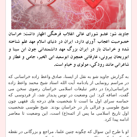
جاوید شو: عضو شورای عالی انقلاب فرهنگی اظهار داشت: خراسان
خصوصیت اعجاب آوری دارد، ایران در دنیای اسلام مهد علم شناخته
شده و خراسان باز در ایران بزرگ مهد دانشمندانی چون ابن سینا و
ابوریحان بیرونی، عارفانی همچون ابوسعید ابی الخیر، جامی و عطار و
شاعرانی مانند رودكی، مولوی و خیام است.
به گزارش جاوید شو به نقل از ایسنا، صادق واعظ زاده خراسانی كه
در مراسم رونمایی از یادنامه آیت الله استاد شیخ محمد واعظ زاده
خراسانی(ره) در دفتر تبلیغات اسلامی خراسان رضوی سخن می
گفت، اضافه كرد: این وضعیت در توس پدیدار شد، از فردوسی كه
حماسه سرای اول ما است تا شخصیت های درجه یك فقهی چون
شیخ طوسی و غزالی باز در خراسان بودند. شیخ طوسی شخصیت
اول تاریخ اسلامی ما پس از ائمه(ع) است، این وضعیت تا معاصر
ادامه پیدا كرد.
او با طرح این سوال كه چگونه چنین علما، مراجع و بزرگانی در نقطه