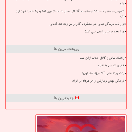
دارد
تشخیص سرطان با دقت ۹۵ درصدی دستگاه قابل حمل دانشمندان چین فقط به یک قطره خون نیاز
دارد
اوج یک بارندگی شهابی غیر منتظره با گذر از بین زباله های فضایی
چرا معده خودش را هضم نمی کند؟
پربحث ترین ها
راهنمای نهایی و کامل انتخاب اولین پیپ
خطری که بوی بد ندارد
پشت پرده علمی آتشسوزی های اروپا
بارندگی شهابی برساوشی اواخر مرداد در ایران
جدیدترین ها