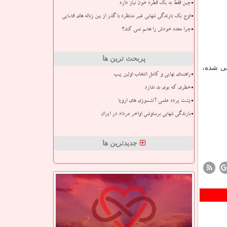
چین فقط به یک قطره خون نیاز دارد
اوج یک بارندگی شهابی غیر منتظره با گذر از بین زباله های فضایی
چرا معده خودش را هضم نمی کند؟
پربحث ترین ها
 استان ها پیش بینی شده،
راهنمای نهایی و کامل انتخاب اولین پیپ
خطری که بوی بد ندارد
پشت پرده علمی آتشسوزی های اروپا
بارندگی شهابی برساوشی اواخر مرداد در ایران
جدیدترین ها