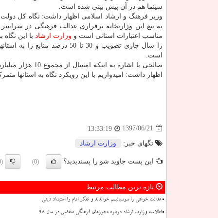
سینما هم در آن پیش بینی شده است.
وزیر فرهنگ و ارشاد اسلامی اظهار داشت: نگاه كل دولت تد
به تبع این وزارتخانه برقراری عدالت فرهنگی در سراسر 
مناسب اعتبارات استانی است و
وزارت ارشاد
با این نگاه ب
را سال جاری تصویب و 30 تا 50 درصد منابع ر
است.
اظهار داشت: امیدواریم با این رویكرد نگاه به استانها متم
1397/06/21
13:33:19
تگهای خبر:
وزارت ارشاد
این پست جاوید شو را پسندیدید؟
(0)
(0)
تازه ترین مطالب مرتبط
عدالت خواهی را سوسیالیسم خواندند و تفكر امام را استبداد دینی
اطلاعیه وزارت ارشاد درباره مجوزهای فرهنگی منقضی در سال 98