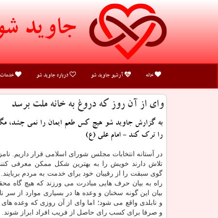
جاوید شو
خانه
آرشیو جاوید شو
درباره جاوید شو
خدمات
وای از آن روز كه دروغ به خانه ملت برسد
به گزارش جاوید شو هیچ كس طعم ایمان را نمی چشد، مگ
را ترك كند - امام علی (ع)
در آستانه انتخابات مجلس شورای اسلامی قرار داریم. نامزد
تلاش دارند خویش را به بهترین شكل ممكن معرفی كنند، 
گوی سبقت را از رقیبان خود برای خدمت به مردم بربایند. ا
راه به بیان حرف هایی مبادرت می ورزند كه هیچ گاه مح
بیان این گونه سخنان و وعده ها در بسیاری موارد از سر نا
و نابلدی واقع می شود؛ اما وای از آن روزی كه وعده های 
و صرفا برای كسب رای حاصل از فریب افراد ابراز شوند.