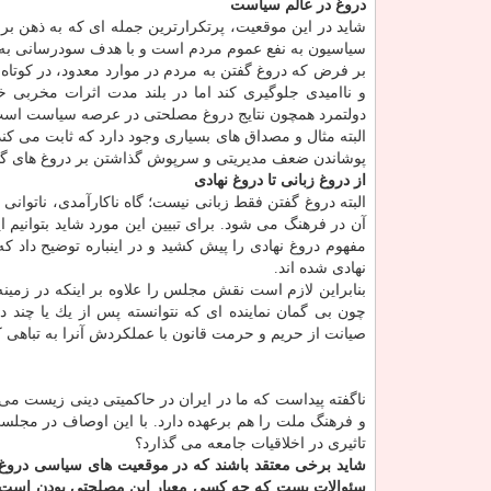
دروغ در عالم سیاست
شاید در این موقعیت، پرتكرارترین جمله ای كه به ذهن ب
سیاسیون به نفع عموم مردم است و با هدف سودرسانی به
بر فرض كه دروغ گفتن به مردم در موارد معدود، در كوتاه
و ناامیدی جلوگیری كند اما در بلند مدت اثرات مخربی 
دولتمرد همچون نتایج دروغ مصلحتی در عرصه سیاست است ك
البته مثال و مصداق های بسیاری وجود دارد كه ثابت می كن
پوشاندن ضعف مدیریتی و سرپوش گذاشتن بر دروغ های گ
از دروغ زبانی تا دروغ نهادی
البته دروغ گفتن فقط زبانی نیست؛ گاه ناكارآمدی، ناتوانی
آن در فرهنگ می شود. برای تبیین این مورد شاید بتوانیم
مفهوم دروغ نهادی را پیش كشید و در اینباره توضیح داد ك
نهادی شده اند.
بنابراین لازم است نقش مجلس را علاوه بر اینكه در زمینه
چون بی گمان نماینده ای كه نتوانسته پس از یك یا چند د
صیانت از حریم و حرمت قانون با عملكردش آنرا به تباهی ك
ناگفته پیداست كه ما در ایران در حاكمیتی دینی زیست می
و فرهنگ ملت را هم برعهده دارد. با این اوصاف در مجلسی
تاثیری در اخلاقیات جامعه می گذارد؟
شاید برخی معتقد باشند كه در موقعیت های سیاسی دروغ 
سئوالات بست كه چه كسی معیار این مصلحتی بودن است؟