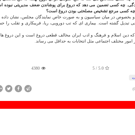
گی. چه كسی تضمین می دهد كه دروغ برای پوشاندن ضعف مدیریتی نبوده ا
و چه كسی مرجع تشخیص مصلحتی بودن دروغ است؟
ما و بخصوص در میان سیاسیون و به صورت خاص نمایندگان مجلس، نشان داده
ی تبدیل گشته است. بیماری ای كه تب دورویی، ریا، فریبكاری و تقلب را حس
كه دین اسلام و فرهنگ و ادب ایران مخالف قطعی دروغ است و این دروغ ها 
 امور مختلف اجتماعی مثل انتخابات به حداقل می رساند.
4380
/ 5
5.0