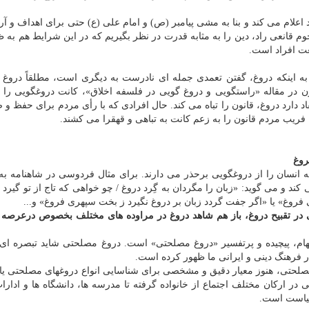
د اعلام می كند و بنا به مشی پیامبر (ص) و امام علی (ع) حتی برای اهداف و آر
م قانعی راد، دین را به مثابه قدرت در نظر بگیریم كه در این شرایط هم به ظ
عت افراد است.
به اینكه دروغ، گفتن تعمدی جمله ای نادرست به دیگری است، مطلقاً دروغ 
زن در مقاله «راستگویی و دروغ گویی در فلسفه اخلاق»، كانت دروغگویی را 
دارد دروغ، قانون را تباه می كند. حال افرادی كه با رأی مردم برای حفظ و ص
ریب مردم قانون را به زعم كانت به تباهی و قهقرا می كشند.
روغ
انسان را از دروغگویی برحذر می دارند. برای مثال فردوسی در شاهنامه به
ند و می گوید: «زبان را مگردان به گِرد دروغ / چو خواهی كه تاج از تو گیرد ف
فروغ» یا «اگر جفت گردد زبان بر دروغ نگیرد ز بخت سپهری فروغ» و...
قی در تقبیح دروغ، باز هم شاهد دروغ در مراوده های مختلف بخصوص درعرص
ام، پیچیده و پرتفسیر «دروغ مصلحتی» است. دروغ مصلحتی شاید تبصره ای
فرهنگ دینی و ایرانی ما ظهور كرده است.
با وجود همه بحث و اظهارنظرها در شرط و شروط دروغ مصلحتی، هنوز معیار دقیق و مشخصی 
در اركان مختلف اجتماع از خانواده گرفته تا مدرسه ها، دانشگاه ها و ادارا
سیاست است.