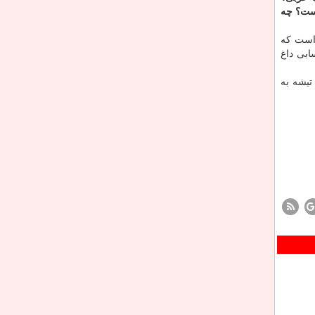
ست؟ چه
 است كه
ابی داغ
تیشه به