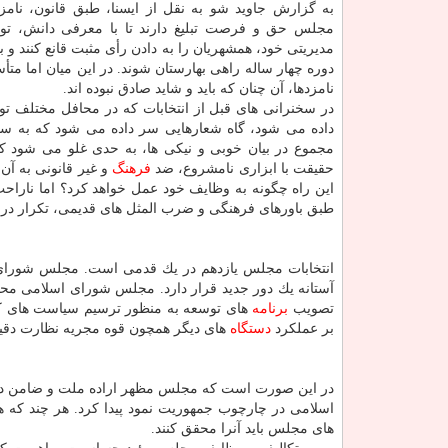
به گزارش جاوید شو به نقل از ایسنا، طبق قانون، نامزد
مجلس حق و فرصت تبلیغ دارند تا با معرفی دانش، توان
مدیریتی خود، همشهریان را به دادن رأی مثبت قانع كنند و بت
دوره چهار ساله راهی بهارستان شوند. در این میان اما متأ
نامزدها، آن چنان كه باید و شاید صادق نبوده اند.
در سخنرانی های قبل از انتخابات كه در محافل مختلف توسط
داده می شود، گاه شعارهایی سر داده می شود كه به سبب
مجموع در بیان خوبی و نیكی ها، به حدی غلو می شود كه
حقیقت با ابزاری نامشروع، ضد
فرهنگ
و غیر قانونی به آن
این راه چگونه به وظایف خود عمل خواهد كرد؟ اما ناراحت
طبق باورهای فرهنگی و ضرب المثل های قدیمی، تكرار دروغ 
انتخابات مجلس یازدهم در یك قدمی است. مجلس شورای ا
آستانه یك دور جدید قرار دارد. مجلس شورای اسلامی محو
تصویب
برنامه
های توسعه به منظور ترسیم سیاست های كل
بر عملكرد
دستگاه
های دیگر همچون قوه مجریه نظارت دقیق
در این صورت است كه مجلس مظهر اراده ملت و ضامن دم
اسلامی در چارچوب جمهوریت نمود پیدا كرد. هر چند كه 
های مجلس باید آنرا محقق كنند.