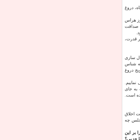
ه، دروغ
وز هراس
ه صداقت
.
ر قدرت،
ال سازی
عه شناس
یج دروغ
نماییم.
 به جای
ده است.
ت اخلاق
مجلس چه
 بر این
 حزبی؟