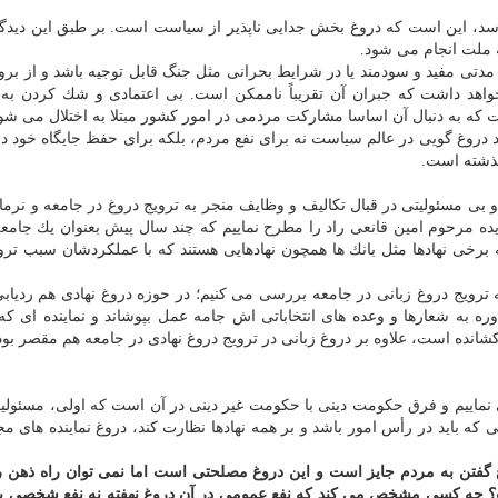
رسد، این است كه دروغ بخش جدایی ناپذیر از سیاست است. بر طبق این دیدگا
 ملت انجام می شود.
 مدتی مفید و سودمند یا در شرایط بحرانی مثل جنگ قابل توجیه باشد و از بر
خواهد داشت كه جبران آن تقریباً ناممكن است. بی اعتمادی و شك كردن ب
ه به دنبال آن اساسا مشاركت مردمی در امور كشور مبتلا به اختلال می شود
د دروغ گویی در عالم سیاست نه برای نفع مردم، بلكه برای حفظ جایگاه خود د
ذشته است.
 و بی مسئولیتی در قبال تكالیف و وظایف منجر به ترویج دروغ در جامعه و نرم
 ایده مرحوم امین قانعی راد را مطرح نماییم كه چند سال پیش بعنوان یك جام
ه برخی نهادها مثل بانك ها همچون نهادهایی هستند كه با عملكردشان سبب ترو
 ترویج دروغ زبانی در جامعه بررسی می كنیم؛ در حوزه دروغ نهادی هم ردیابی 
وره به شعارها و وعده های انتخاباتی اش جامه عمل بپوشاند و نماینده ای كه
شانده است، علاوه بر دروغ زبانی در ترویج دروغ نهادی در جامعه هم مقصر بو
 نماییم و فرق حكومت دینی با حكومت غیر دینی در آن است كه اولی، مسئولی
 كه باید در رأس امور باشد و بر همه نهادها نظارت كند، دروغ نماینده های 
گفتن به مردم جایز است و این دروغ مصلحتی است اما نمی توان راه ذهن را
 چه كسی مشخص می كند كه نفع عمومی در آن دروغ نهفته نه نفع شخصی یا