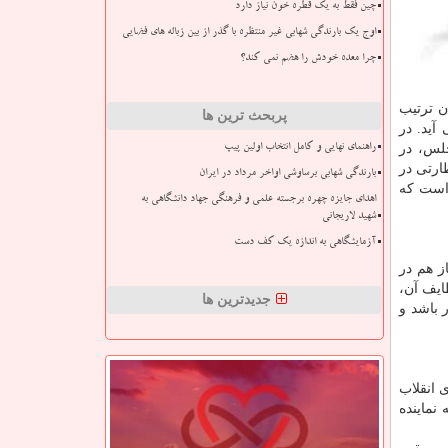
چین فقط به یک قطره خون نیاز دارد
اوج یک بارندگی شهابی غیر منتظره با گذر از بین زباله های فضایی
چرا معده خودش را هضم نمی کند؟
ن ترتیب
پربحث ترین ها
آید. در
جلس، در
راهنمای نهایی و کامل انتخاب اولین پیپ
ارتی در
بارندگی شهابی برساوشی اواخر مرداد در ایران
 است كه
اهدای جایزه چهره برجسته علمی و فرهنگی جهاد دانشگاهی به
شهید لاریجانی
آزمایشگاهی به اندازه یک کف دست
ز هم در
ایف آن،
جدیدترین ها
باشد و
 انقلاب
نماینده