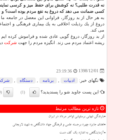
نه قدرت طلبی؟ نه كوشش برای حفظ میز و كرسی نمایند
كسی ضمانت می دهد كه دروغ به نفع مردم بوده است؟ 
به هر حال از بد روزگار، فراوانی این معضل در جامعه 
دروغ از یك رذیلت اخلاقی به یك بیماری فرهنگی و اجتماع
می كند.
از بد روزگار، دروغ گویی عادی شده و فراموش كرده ایم 
ریشه اعتماد مردم می زند. انگیزه مردم را جهت
شركت
در
1398/12/01
23:19:36
تگهای خبر:
ادبیات
,
برنامه
,
دستگاه
,
شركت
این پست جاوید شو را پسندیدید؟
(0)
(1)
تازه ترین مطالب مرتبط
بارندگی شهابی برساوشی اواخر مرداد در ایران
اهدای جایزه چهره برجسته علمی و فرهنگی جهاد دانشگاهی به شهید لاریجانی
آزمایشگاهی به اندازه یک کف دست