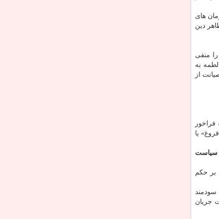
مان های
اهر دین
را منفی
لطمه به
یانت از
 فراخور
روغ» یا
ه سیاست
 بر حكم
برای شناسایی انواع دروغ‎های مصلحتی یا سودمند
ت جریان