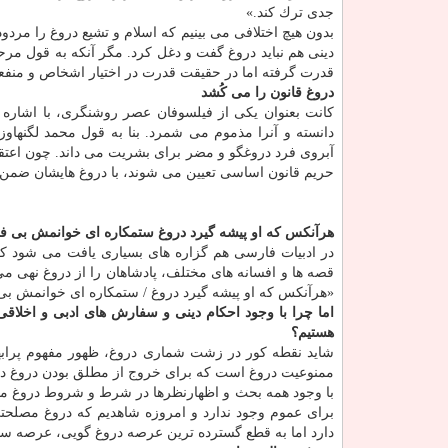
جدی ترك كند.»
بدون هیچ اختلافی می بینیم كه اسلام و تشیع دروغ را مردو
دینی هم نباید دروغ گفت و دغل كرد. مگر آنكه به قول مرحو
قدرت گرفته اما در حقیقت قدرت در اختیار اشخاص و منف
دروغ قانون را می كُشد
كانت بعنوان یكی از فیلسوفان عصر روشنگری، با اشاره 
دانسته و آنرا مذموم می شمرد. بنا به قول محمد لگنهاو
آبروی فرد دروغگو و مضر برای بشریت می داند. چون اعتقاد 
حریم قانون اساسی تعیین می شوند، با دروغ هایشان ضمن ف
هرآنكس كه او پیشه گیرد دروغ ستمكاره ای خوانمش بی ف
در ادبیات فارسی هم گزاره های بسیاری یافت می شود كه 
قصه ها و افسانه های مختلف، پادشاهان را از دروغ نهی می ك
«هرآنكس كه او پیشه گیرد دروغ / ستمكاره ای خوانمش بی 
اما چرا با وجود احكام دینی و سفارش های ادبی و اخلا
هستیم؟
شاید نقطه كور در زشت شماری دروغ، ظهور مفهوم پرابه
ممنوعیت دروغ است كه برای خروج از مطلق بودن دروغ در 
برای عموم وجود ندارد و امروزه شاهدیم كه دروغ مصلحتی 
دارد اما به قطع گسترده ترین عرصه دروغ گویی، عرصه 