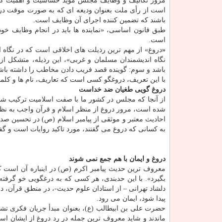
مرور تكالیف و وظایف مجلس مؤید حساسیت و اهمیت كار 
است از رأی ملت بعنوان ودیعه ای كه به صورت موقت در اخ
باشند كه تضمین كننده اجرای آن وظایف است.
طبق قانون اساسی، «نماینده ها باید در انجام وظایف خود،
است.
«
دروغ» از مهم ترین رذیلت های اخلاقی است كه در نگاه اس
نگاه اندیشمندان مسلمان و غربی»، این رذیله، متشكل از 
باشد و سوم: گوینده قصد فریب دادن مخاطب را داشته باش
با این تعریف، دروغگو كسی است كه تعاریف، نام ها و كلمات
دروغ ‎گویی طغیان ضد خداست
از آنجا كه مجلس در كشور ما با صفت اسلامیت تركیب شده 
شده است، مرور دروغ از منظر اسلام و قرآن واجب به نظر
احادیث معتبر و موثقی از پیامبر اسلام (ص) در تحسین صد
به كسانی كه دروغ می گفتند، مورد تاكید روایات است و گف
دروغ و ایمان با هم جمع نمی شوند
معروف ترین حدیث پیامبر اكرم (ص) در اینباره آن است 
بگیرد». با این حدبندی، هر كسی كه به درغگویی خو گرفته 
دلشاد تهرانی – از استادان علوم حدیث-، در منطق قرآن، در
پیدا شود، ایمان می رود.
حضرت علی بن ابیطالب (ع)، بعنوان مبدأ جریان فكری تشیع
ماندند و شاید معروف ترین جمله در رد دروغ از ایشان 