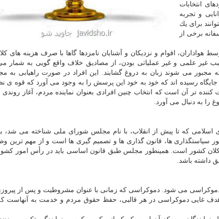
های انتخابات
ایی و تجربه
وانند برای یك
سفانه برخی از
 هواداران، اقوام و نزدیكان و آشنایان نامزدها گاها با صرف هزینه های كلا
 غیر علمی و غیر عملیاتی بودن، از مصادیق خلاف واقع گویی به شمار می 
 مجبور می شوند زبان به دروغ گشایند. این افراد در صورت راهیابی به م
 جایگاه رسیده اند كه خود به خود این پرسش را به وجود می آورد كه قوه ی نظ
 كننده تر آن است كه انتخاب چنین افرادی بعنوان نماینده مردم، آغاز روندی
را به دنبال می آورد.
سلامی كه تا پیش از انقلاب، با نام مجلس شورای ملی شناخته می شد، با
ر سیاستگذاری ها، قانون گذاری ها و تصمیم گیری ها است و از مهم ترین وظ
ان كشور است. همینطور مجلس طبق قانون اساسی باید در رأس امور كشور 
 داشته باشد.
وكراسی می شود. دموكراسی كه زمانی با عنوان مشروطیت و پس از پیروزی
هدف غایی دموكراسی در هر قالبی، حفظ حقوق مردم و خدمت به آنهاست كه 