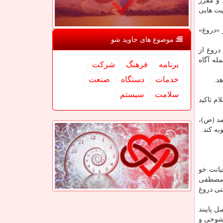
 و مقرر
یت هایی
 «دروغ»
موضوع های جاوید شو
دروغ از
له آگاه
برنامه
فرهنگ
شركت
خدمات
دستگاه
صنعت
د.
سلامت
سیستم
م تاكید
مد (ص)،
ه كند.
یانت خو
ل مصطفی
تی دروغ
 پایبند
 شوخی و