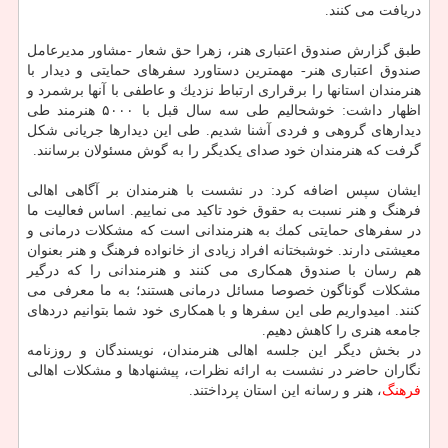
دریافت می كنند.
طبق گزارش صندوق اعتباری هنر، زهرا حق شعار -مشاور مدیرعامل
صندوق اعتباری هنر- مهمترین دستاورد سفرهای حمایتی و دیدار با
هنرمندان استانها را برقراری ارتباط نزدیك و عاطفی با آنها برشمرد و
اظهار داشت: خوشحالیم طی سه سال قبل با ۵۰۰۰ هنرمند طی
دیدارهای گروهی و فردی آشنا شدیم. طی این دیدارها جریانی شكل
گرفت كه هنرمندان خود صدای یكدیگر را به گوش مسئولان برسانند.
ایشان سپس اضافه كرد: در نشست با هنرمندان بر آگاهی اهالی
فرهنگ و هنر نسبت به حقوق خود تاكید می نماییم. اساس فعالیت ما
در سفرهای حمایتی كمك به هنرمندانی است كه مشكلات درمانی و
معیشتی دارند. خوشبختانه افراد زیادی از خانواده فرهنگ و هنر بعنوان
هم رسان با صندوق همكاری می كنند و هنرمندانی را كه درگیر
مشكلات گوناگون خصوصا مسائل درمانی هستند؛ به ما معرفی می
كنند. امیدواریم طی این سفرها و با همكاری خود شما بتوانیم دردهای
جامعه هنری را كاهش دهیم.
در بخش دیگر این جلسه اهالی هنرمندان، نویسندگان و روزنامه
نگاران حاضر در نشست به ارائه نظرات، پیشنهادها و مشكلات اهالی
فرهنگ
، هنر و رسانه این استان پرداختند.