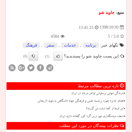
منبع:
جاوید شو
1398/10/30
13:41:23
4584
/ 5
5.0
تگهای خبر:
برنامه
,
خدمات
,
سفر
,
فرهنگ
این پست جاوید شو را پسندیدید؟
(0)
(1)
تازه ترین مطالب مرتبط
بارندگی شهابی برساوشی اواخر مرداد در ایران
اهدای جایزه چهره برجسته علمی و فرهنگی جهاد دانشگاهی به شهید لاریجانی
این فرها از کجا نشئت می گیرند؟
ضعف سیاستگذاری مهم ترین گره کور گلخانه داری ایران
نظرات بینندگان در مورد این مطلب