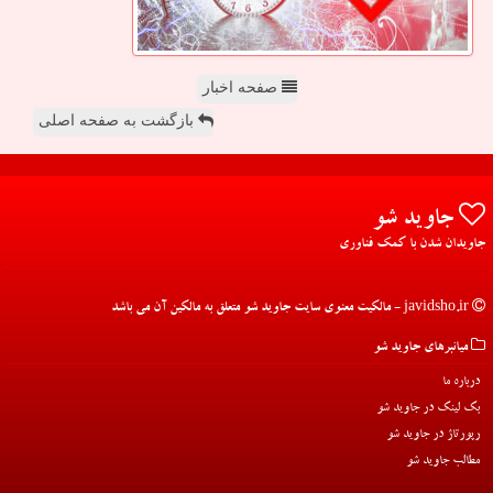
صفحه اخبار
بازگشت به صفحه اصلی
جاوید شو
جاویدان شدن با کمک فناوری
javidsho.ir - مالکیت معنوی سایت جاوید شو متعلق به مالکین آن می باشد
میانبرهای جاوید شو
درباره ما
بک لینک در جاوید شو
رپورتاژ در جاوید شو
مطالب جاوید شو