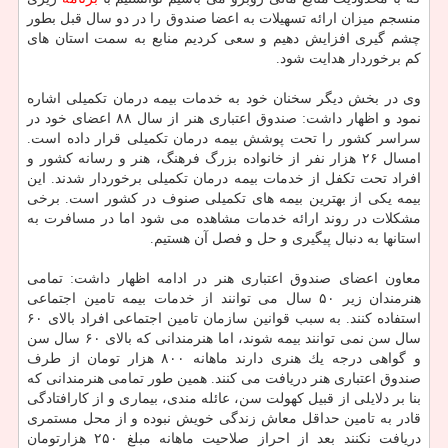
منسجم میزان ارائه تسهیلات به اعضا صندوق را در دو سال قبل بطور
چشم گیری افزایش دهیم و سعی كردیم منابع به سمت استان های
كم برخوردار هدایت شود.
وی در بخش دیگر سخنان خود به خدمات بیمه درمان تكمیلی اشاره
نمود و اظهار داشت: صندوق اعتباری هنر از سال ۸۸ اعضای خود در
سراسر كشور را تحت پوشش بیمه درمان تكمیلی قرار داده است.
امسال ۲۶ هزار نفر از خانواده بزرگ فرهنگ، هنر و رسانه كشور و
افراد تحت تكفل از خدمات بیمه درمان تكمیلی برخوردار شدند. این
بیمه یكی از بهترین بیمه های تكمیلی صنوف در كشور است. برخی
مشكلات در روند ارائه خدمات مشاهده می شود اما در مسافرت به
استانها به دنبال پیگیری و حل و فصل آن هستیم.
معاون اعضای صندوق اعتباری هنر در ادامه اظهار داشت: تمامی
هنرمندان زیر ۵۰ سال می توانند از خدمات بیمه تامین اجتماعی
استفاده كنند. به سبب قوانین سازمان تامین اجتماعی افراد بالای ۶۰
سال سن نمی توانند بیمه شوند، اما هنرمندانی كه بالای ۶۰ سال سن
و گواهی درجه یك هنری دارند ماهانه ۸۰۰ هزار تومان از طرف
صندوق اعتباری هنر دریافت می كنند. همین طور تمامی هنرمندانی كه
بنا بر دلایلی از قبیل كهولت سن، عائله مندی، بیماری و از كارافتادگی
قادر به تامین حداقل معاش زندگی خویش نبوده و از محل مستمری
دریافت نكنند بعد از احراز صلاحیت ماهانه مبلغ ۲۵۰ هزارتومان