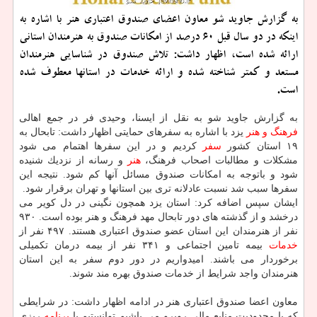
به گزارش جاوید شو معاون اعضای صندوق اعتباری هنر با اشاره به
اینكه در دو سال قبل 60 درصد از امكانات صندوق به هنرمندان استانی
ارائه شده است، اظهار داشت: تلاش صندوق در شناسایی هنرمندان
مستعد و كمتر شناخته شده و ارائه خدمات در استانها معطوف شده
است.
به گزارش جاوید شو به نقل از ایسنا، وحیدی فر در جمع اهالی
فرهنگ و هنر
یزد با اشاره به سفرهای حمایتی اظهار داشت: تابحال به
۱۹ استان كشور
سفر
كردیم و در این سفرها اهتمام می شود
مشكلات و مطالبات اصحاب فرهنگ،
هنر
و رسانه از نزدیك شنیده
شود و باتوجه به امكانات صندوق مسائل آنها كم شود. نتیجه این
سفرها سبب شد نسبت عادلانه تری بین استانها و تهران برقرار شود.
ایشان سپس اضافه كرد: استان یزد همچون نگینی در دل كویر می
درخشد و از گذشته های دور تابحال مهد فرهنگ و هنر بوده است. ۹۳۰
نفر از هنرمندان این استان عضو صندوق اعتباری هستند. ۴۹۷ نفر از
خدمات
بیمه تامین اجتماعی و ۳۴۱ نفر از بیمه درمان تكمیلی
برخوردار می باشند. امیدواریم در دور دوم سفر به این استان
هنرمندان واجد شرایط از خدمات صندوق بهره مند شوند.
معاون اعضا صندوق اعتباری هنر در ادامه اظهار داشت: در شرایطی
كه با محدودیت منابع مالی روبرو می باشیم توانستیم با
برنامه
ریزی