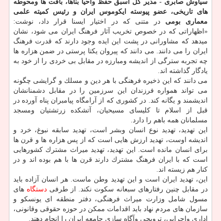
سیاوش صابری - مدیر كل اسبق حفظ واحیا بناها، بافت ها ومحوطه
های تاریخی، عضو پیوسته ایكوموس ایران و رئیس كمیته علمی
معماری بومی
در متنی كه در اختیار ایسنا قرار داد، نوشت:
«اظهاراتی كه در خصوص تخریب آثار فرهنگ ایران می شود، نشان
میدهد كه مشاورانی در پشت این ایده وجود دارند كه قدرت فرهنگ
ایران را می دانند. می دانند كه پیروان یكتا پرستی در ضمن هزاره ها
چه تجربه سترگی از اندیشه ومبارزه در مقابل بی خردی را از خود به
یادگار گذاشته اند.
می دانند كه این ذخیره فرهنگی با هر دین و مسلك و گرایشی چگونه
می تواند همواره فرزندان این سرزمین را در مقابل دشمنانشان
اندیشمند و یگانه كند. در كشوری كه از آرامگاه پیامبران پناه آورده در
قبل از اسلام تا كلیسای مسیحیان، آتشكده زرتشتیان ومسجد
مسلمانان همه باهم را دارد.
این تهدید، تهدید نوع انسان وبشر است، تهدید سابقه نبوغ، خرد و
اندیشه اوست، تهدید ارزش هایی است كه از پس هزاره ها و قرن ها
برای انسان مانده است. این تهدید، تهدید میراث مشترك كشورهایی
است كه با ایران فرهنگ مشترك دارند قرن ها با هم بوده اند و در
كنار هم زیسته اند.
این، تهدید ایران است و این تهدید وطن ماست. هر انسان آزاده باید
در مقابل چنین رفتارهای سبعانه سكوت نكند. از طرفی
دستگاه
های
مسول شامل وزارت میراث فرهنگی، دفتر منطقه ای یونسكو و
سازمان های مردم نهاد باید اقدامات ممكن در حوزه حقوقی وقانونی،
اداری واجرایی، ترویجی وآگاه سازی جامعه ایران را انجام دهند.