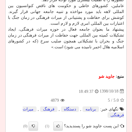
عاملین، كشورهای خاطی و حكومت های ناقض كنوانسیون بین
المللی لاهه باید مورد مواخذه و تنبیه جامعه جهانی قرار گیرند.
كوشش برای حفاظت و پشتیبانی از میراث فرهنگی در زمان جنگ با
اعتبارات بین المللی امری لازم و لازم است.
پیشنهاد ما بعنوان جامعه فعال در حوزه میراث فرهنگی، ایجاد
تشكیلات كمیته بین المللی جهت حفاظت از میراث فرهنگی در زمان
جنگ و بحران با تشكیلاتی همچون صلیب سرخ (كه در كشورهای
اسلامیه هلال احمر نامیده می شود) است.»
منبع:
جاوید شو
1398/10/18
18:49:37
4879
/ 5
5.0
تگهای خبر:
برنامه
,
دستگاه
,
فرهنگ
,
میراث
فرهنگی
این پست جاوید شو را پسندیدید؟
(0)
(1)