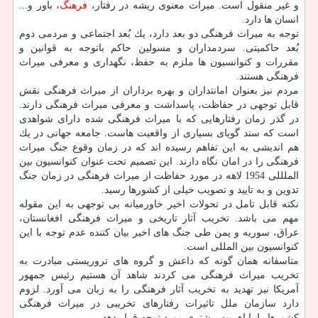
و غیر منقول است. میراث معنوی ریشه در رفتار،
فرهنگ
، باور و...
انسان ها دارد.
توجه به میراث فرهنگی دو بعد دارد، یك بُعد اجتماعی و مردمی دوم
بُعد حاكمیتی. سردمداران و مسولین حاكم باتوجه به قوانین و
مقررات و كنوانسیون ها ملزم به حفظ، نگهداری و معرفی میراث
فرهنگی هستند.
مردم نیز بعنوان امانتداران و بهره برداران از میراث فرهنگی نقش
قابل توجهی در حفاظت، پاسداشت و معرفی میراث فرهنگی دارند.
در گذر زمان رفتارهایی كه با میراث فرهنگی شده دارای شواهدی
است كه سند گویای بسیاری از واقعیت هاست. جامعه جهانی در یك
هم اندیشی به این تفاهم رسیده اند كه در زمان وقوع جنگ میراث
فرهنگی را در امان نگاه دارند. این تصمیم تحت عنوان كنوانسیون بین
الملللی 1954 لاهه در مورد حفاظت از میراث فرهنگی در زمان جنگ
تدوین و به تایید و تصویب خیلی از كشورها رسید.
نكته قابل تامل در تحولات اخیر خاورمیانه بی توجهی به این مقوله
مهم می باشد. تخریب آثار تاریخی و میراث فرهنگی افغانستان،
عراق، سوریه و یمن طی جنگ های اخیر بیان كننده عدم توجه با این
كنوانسیون بین المللی است.
متاسفانه همان گونه كه داعش و گروه های تروریستی مبادرت به
تخریب میراث فرهنگی می كردند شاهد آن هستیم رئیس جمهور
آمریكا نیز تهدید به تخریب آثار فرهنگی را به زبان می آورد. لزوم
دارد سازمان ملل تاثیرات رفتارهای تخریبی در میراث فرهنگی
كشورها را با اهمیت بیشتری مورد توجه قرار دهد.