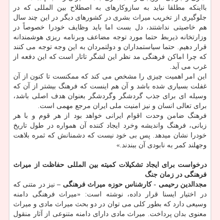
بااینكه مطلقا نباید به سازوكارهای به اصطلاح بین المللی كه در
جلوگیری از تخریب میراث بشری در كشورهای دیگر در این چند سال
هم خاصیتی نداشتند، دل بست اما باید وظایف خودرا خصوصاً در
وزارتخانه ذیربط حتما مورد توجه مضاعف وبرنامه ریزی هوشمندانه
قرار دهیم. حتما سیاستمداران و دولتمردان به این وجه توجه می كنند
كه چرا اماكن فرهنگی مد نظر این لشگر تاتار است كه این دفعه از
غرب می آید.
این امر اهمیت چیزی را مشخص می كند كه ممكنست تا كنون از آن
غفلت بسیاری شده باشد و آن هم اینست كه فرهنگ بیشتر از آن كه
وسیله ای برای جذب گردشگر وگردشگر بعنوان هدف اصلی باشد،
برای تعالی انسان و نیز امنیت ملی ایران مرجع مهمی است.
فرهنگ ضامن وحدت اقوام ایرانی خواهد بود از هر قوم و با هر
زبانی، فرهنگ واندیشه وخرد ایجاد كننده آن همواره در طول تاریخ
خودرا نشان میدهد. پس بی خود نیست كه دشمنانش كه ثمره بلاهت
وجهلند كمر به نابودی آن ببندند.»
درخواست برای ایجاد تشكیلات كمیته بین المللی حفاظت از میراث
فرهنگی در زمان جنگ
مجدالدین رحیمی - كارشناس حوزه میراث فرهنگی –
نیز در متنی كه
در اختیار ایسنا قرار داده، نوشته است: «میراث فرهنگی دامنه
وسیعی دارد كه بطور كلی می توان در دو بحث میراث مادی و میراث
معنوی بدان پرداخت. میراث مادی دارای دامنه متنوعی از آثار منقول