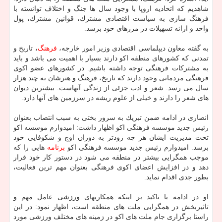
شاهدیم كه اتحادیه اروپا با وجود سال ها جنگ و اختلاف توانسته با
فرهنگ سازی به سیاست اقتصادی مشترك، قوانین مشترك، پول
واحد و ارائه تسهیلات در مرزهای خود برسد.
به گفته معاون دیپلماسی اقتصادی وزیر امور خارجه،
فرهنگ
، تاریخ و
تمدنی كه كشورهای منطقه اكو دارند بسیار با اهمیت می باشد و باید
به مشتركات فرهنگی توجه داشته باشیم. در كشورهای عضو اكوی
فرهنگی مردمانی وجود دارند كه تاریخ، فرهنگ و هنرشان به چند هزار
سال می رسد. شعر و ادب جزئی از زندگی آنهاست. بیشترین دیوان
های شعر را دارند و خیلی از علوم ریشه در سرزمین های آنها دارد.
انصاری در ادامه ضمن تبریك به سرور بختی به سبب انتصاب بعنوان
رئیس جدید موسسه فرهنگی اكو اظهار داشت: امیدوارم موسسه اكو
تحت مدیریت ایشان هر چه زودتر به دوران اوج و شكوفایی خود
برسد. امیدوارم رئیس جدید موسسه فرهنگی اكو
برنامه
هایی را كه
موجب همگرایی بیشتر در منطقه می شود در دستور كار خود قرار
دهد و در افزایش اعضای اكوی فرهنگی بعنوان مهم ترین فعالیت،
بطور جدی اقدام نماید.
او در ادامه با تاكید بر اینكه همكاریهای ورزشی عامل مهم و
تاثیربخش در همگرایی ملت های منطقه است، اظهار نمود: در این
راستا برگزاری جام ملت های اكو در زمینه های مختلف ورزشی مورد