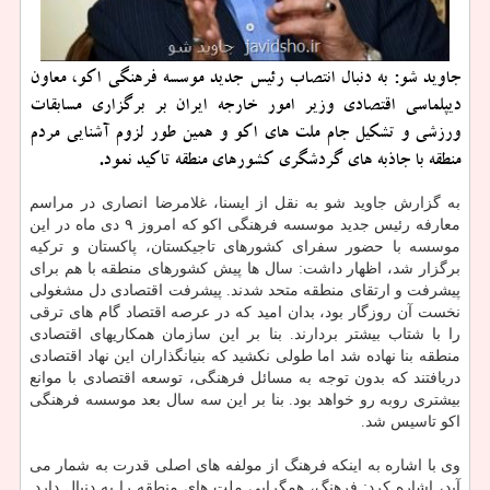
جاوید شو: به دنبال انتصاب رئیس جدید موسسه فرهنگی اكو، معاون
دیپلماسی اقتصادی وزیر امور خارجه ایران بر برگزاری مسابقات
ورزشی و تشكیل جام ملت های اكو و همین طور لزوم آشنایی مردم
منطقه با جاذبه های گردشگری كشورهای منطقه تاكید نمود.
به گزارش جاوید شو به نقل از ایسنا، غلامرضا انصاری در مراسم
معارفه رئیس جدید موسسه فرهنگی اكو كه امروز ۹ دی ماه در این
موسسه با حضور سفرای كشورهای تاجیكستان، پاكستان و تركیه
برگزار شد، اظهار داشت: سال ها پیش كشورهای منطقه با هم برای
پیشرفت و ارتقای منطقه متحد شدند. پیشرفت اقتصادی دل مشغولی
نخست آن روزگار بود، بدان امید كه در عرصه اقتصاد گام های ترقی
را با شتاب بیشتر بردارند. بنا بر این سازمان همكاریهای اقتصادی
منطقه بنا نهاده شد اما طولی نكشید كه بنیانگذاران این نهاد اقتصادی
دریافتند كه بدون توجه به مسائل فرهنگی، توسعه اقتصادی با موانع
بیشتری روبه رو خواهد بود. بنا بر این سه سال بعد موسسه فرهنگی
اكو تاسیس شد.
وی با اشاره به اینكه فرهنگ از مولفه های اصلی قدرت به شمار می
آید، اشاره كرد: فرهنگ، همگرایی ملت های منطقه را به دنبال دارد.