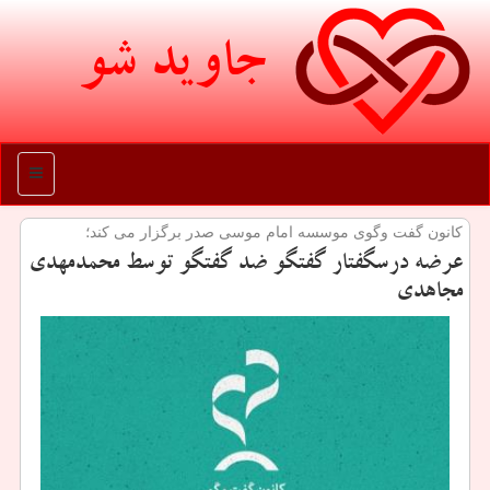
جاوید شو
منو
كانون گفت وگوی موسسه امام موسی صدر برگزار می كند؛
عرضه درسگفتار گفتگو ضد گفتگو توسط محمدمهدی
مجاهدی