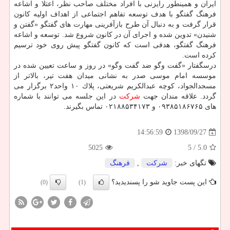
ایران و همینطور رایزنی با افراد مختلف صاحب نظر، اعتلا و اشاعه
فرهنگ گفتگو با هدف توسعه تفاهم اجتماعی از اهداف اولیه كانون
قرار گرفت و به دنبال آن طرح بازآفرینی مهارت های گفتگو «گفتن و
شنیدن» تدوین شده و اجرای آن در كانون شروع شد. توسعه و اشاعه
فرهنگ گفتگو، هدفی است كه كانون گفتگو پیش روی خود ترسیم
كرده است.
درسگفتار «گفت وگو ضد گفت وگو» در روز و ساعت تعیین شده در
موسسه امام موسی صدر به نشانی میدان هفت تیر، بالاتر از
مسجدالجواد، كوچه عبدالكریم شریعتی، پلاك ۱۰ واحد۲ برگزار می
گردد. علاقه مندان جهت
شركت
در این جلسه می توانند با شماره
های ۰۹۳۸۵۱۸۶۷۶۵ و ۰۲۱۸۸۵۳۴۱۷۳ تماس بگیرند.
1398/09/27
14:56:59
5025
/ 5
5.0
تگهای خبر:
شركت
,
فرهنگ
این پست جاوید شو را پسندیدید؟
(0)
(1)