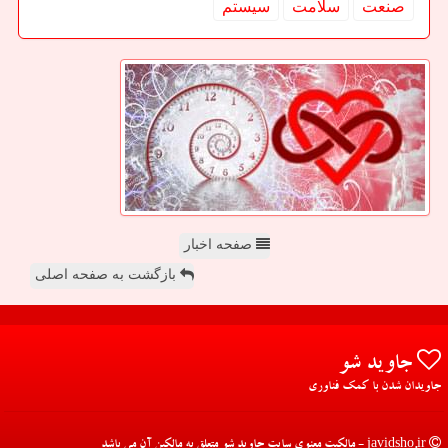
صنعت
سلامت
سیستم
صفحه اخبار
بازگشت به صفحه اصلی
جاوید شو
جاویدان شدن با کمک فناوری
javidsho.ir - مالکیت معنوی سایت جاوید شو متعلق به مالکین آن می باشد