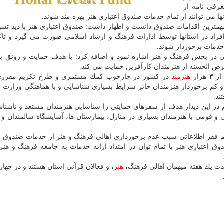
رفی نامه از
می توانند از تمام خدمات صندوق اعتباری هنر بهره مند شوند.
همترین اقدامات صندوق دانست و اظهار داشت: صندوق اعتباری هنر با دید تس
فراد در استانها توسط ادارات فرهنگ و ارشاد اسلامی صورت می گیرد و تاكی
خدمات برخوردار شوند.
ی در بخش فرهنگ و هنر اشاره نمود و اضافه كرد: با هدف حمایت و رونق 
قرض الحسنه از هنرمندان كارآفرین حمایت می كند.
زار
هنرمند
در كشور در چارچوب كمك مستمری و طرح تكریم مقرری 
كم برخوردار هنرمندان حائز شرایط بسیاری شناسایی و با هماهنگی وزارت 
ند.
در این دیدار هدف از سفرهای حمایتی را شناسایی هنرمندان مستعد و ناشنا
 و قومی با هنرمندان بسیاری در منازل، بیمارستان ها، آسایشگاه سالمندان و 
م فقر اطلاعاتی سبب عدم برخورداری اهالی فرهنگ و هنر از خدمات صندوق 
 اعتباری هنر با تمام توان در امتداد ارائه خدمات به جامعه فرهنگ و هنر 
هنر
، و فعالان قرآنی استان هستند و در چهار