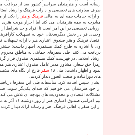
رسانه است و هنرمندان سراسر كشور بعد از دریافت مع
طرف معاونت های تخصصی و ادارات فرهنگ و ارشاد استانها 
او ارائه خدمات بیمه ای به اهالی
فرهنگ و هنر
را یكی از م
مبادرت به بیمه هنرمندان می كند اما احراز هویت هنری ا
ارزیابی تخصصی در این امر است تا افراد واجد شرایط از 
وحیدی فر در بخش دیگرسخنان خود به تسهیلات كارآفرین
اقتصاد فرهنگ و هنر صندوق اعتباری هنر با ارائه تسهیلات 
وی با اشاره به طرح كمك مستمری اظهار داشت: بیشتر از ۳ ه
دریافت می كنند. طی سفرهای حمایتی به مناطق محروم و 
ارشاد اسلامی در فهرست كمك مستمری صندوق قرار گرفت
زهرا حق شعار، مشاور مدیر عامل صندوق اعتباری هنر هم 
نمود و اظهار داشت: طی ۱۸
سفر
فارغ از نگاه های مذهبی
های دورافتاده و صعب العبور دیدار كردیم.
ایشان سپس اضافه كرد: متأسفانه طی این سفرها دریافتی
از خود هنرمندان می خواهیم كه صدای یكدیگر شوند. صندوق
مشكلات اقتصادی و محدودیت های بودجه ای تلاش می كند.
تیم اعزامی صندوق اعتباری هنر از روز دوشنبه ۱۱ آذر به مدت یك هفته میهمان اهالی فرهنگ،
از این سفر با اهالی فرهنگ، هنر و رسانه اراك دیدار كردند.