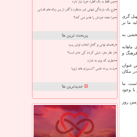
چین فقط به یک قطره خون نیاز دارد
اوج یک بارندگی شهابی غیر منتظره با گذر از بین زباله های فضایی
هیل گری
چرا معده خودش را هضم نمی کند؟
د ما بر
بخشی به
پربحث ترین ها
راهنمای نهایی و کامل انتخاب اولین پیپ
ماهانه
فرهنگ و
از نظر مغز، تنبلی کردن کی جایز است؟
خطری که بوی بد ندارد
س عنوان
پشت پرده علمی آتشسوزی های اروپا
در مكان
است. ما
جدیدترین ها
با وجود
مین روز