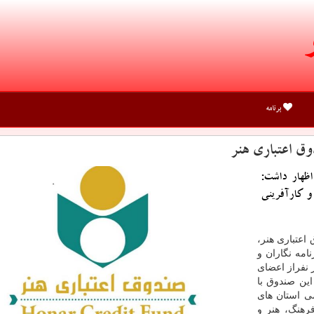
برنامه
ق اعتباری هنر
ظهار داشت:
و كارآفرینی
اعتباری هنر،
امه نگاران و
ان مركزی در اراك اظهار داشت: ۵۲ هزار نفراز اعضای
ین صندوق با
ی استان های
رهنگ، هنر و