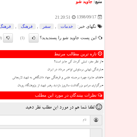
منبع:
جاوید شو
1398/09/17
21:20:51
تگهای خبر:
خدمات
,
سفر
,
فرهنگ
,
فرهنگ 
این پست جاوید شو را پسندیدید؟
(0)
(1)
تازه ترین مطالب مرتبط
از نظر مغز، تنبلی کردن کی جایز است؟
بارندگی شهابی برساوشی اواخر مرداد در ایران
اهدای جایزه چهره برجسته علمی و فرهنگی جهاد دانشگاهی به شهید لاریجانی
برگزاری مراسم بزرگداشت سالروز بازدید رهبر شهید از پژوهشگاه رویان
نظرات بینندگان در مورد این مطلب
لطفا شما هم
در مورد این مطلب
نظر دهید