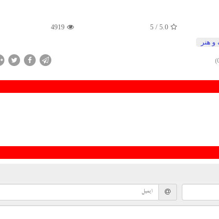
4919
/ 5
5.0
و هنر