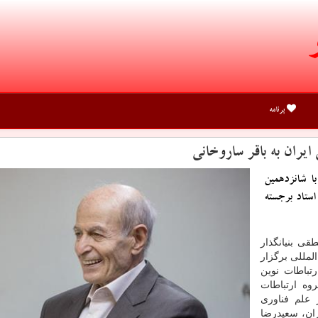
برنامه
ایران به باقر ساروخانی
ا شانزدهمین
استاد برجسته
قی بنیانگذار
ملی و بین المللی برگزار
رتباطات نوین
وه ارتباطات
ر علم فناوری
ران، سعیدرضا