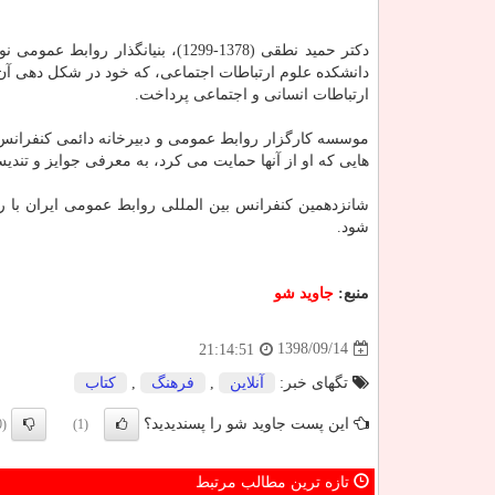
دكتر حمید نطقی (1378-1299)، بنیا
دانشكده علوم ارتباطات اجتماعی، كه خود در شكل دهی آ
ارتباطات انسانی و اجتماعی پرداخت.
موسسه كارگزار روابط عمومی و دبیرخانه دائمی كنفرانس 
هایی كه او از آنها حمایت می كرد، به معرفی جوایز و تند
شود.
منبع:
جاوید شو
1398/09/14
21:14:51
تگهای خبر:
آنلاین
,
فرهنگ
,
كتاب
این پست جاوید شو را پسندیدید؟
(0)
(1)
تازه ترین مطالب مرتبط