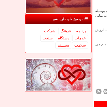
وی بوسیله
ه مبانی
موضوع های جاوید شو
شت ارزش
برنامه
فرهنگ
شركت
خدمات
دستگاه
صنعت
ه سال جاری در تهران انجام می
سلامت
سیستم