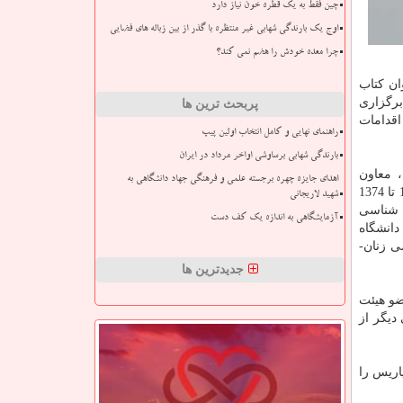
چین فقط به یک قطره خون نیاز دارد
اوج یک بارندگی شهابی غیر منتظره با گذر از بین زباله های فضایی
چرا معده خودش را هضم نمی کند؟
 فرانسه، انگلیسی و فارسی، انتشار بیشتر از 30 عنوان كتاب
سال، برگزاری
پربحث ترین ها
ن اقدامات
راهنمای نهایی و کامل انتخاب اولین پیپ
بارندگی شهابی برساوشی اواخر مرداد در ایران
استاد جامعه شناسی دانشگاه تهران، سرپرست بخش روانشناسی اجتماعی موسسه مطالعات و تحقیقات اجتماعی از 1349 تا 1352، معاون
اهدای جایزه چهره برجسته علمی و فرهنگی جهاد دانشگاهی به
موسسه مطالعات و تحقیقات اجتماعی از 1350 تا 1352، مدیر منتخب گروه جامعه شناسی دانشكده علوم اجتماعی دانشگاه تهران از 1370 تا 1374
شهید لاریجانی
علمی- تخصصی جامعه شناسی
آزمایشگاهی به اندازه یک کف دست
1 (سه دوره)، استاد نمونه دانشگاه
شی زنان-
جدیدترین ها
ضو هیئت
شناسی دانشگاه تهران و عضویت در 15 مجله علمی دیگر از
 در پاریس را