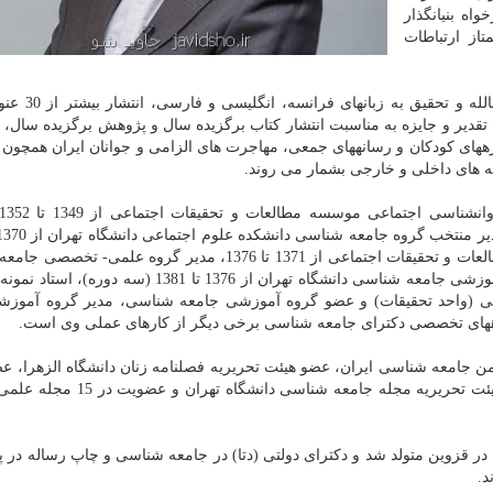
اه بنیانگذار
از ارتباطات
، مقالله و تحقیق به زبانهای
 در بیشتر از 10 حوزه علمی، دریافت حدود 50 لوح تقدیر و جایزه به مناسبت انتشار كتاب برگزیده سال و پژوهش برگزیده 
ر از 30 كتاب پژوهشی در حوزههای كودكان و رسانههای جمعی، مهاجرت های الزامی و جوانان ایران همچو
 های داخلی و خارجی بشمار می روند.
(دو دوره)، سرپرست بخش تحقیقات تطبیقی، موسسه مطالعات و تحقیقات اجتماعی از 1371 تا 1376، مدیر گروه 
خانواده انجمن جامعه شناسی ایران، مدیر منتخب گروه آموزشی جامعه شناسی دانشگاه تهران از 1376 تا 381
گاه آزاد اسلامی (واحد تحقیقات) و عضو گروه آموزشی جامعه شناسی، مدیر گروه آموز
گروههای تخصصی دكترای جامعه شناسی برخی دیگر از كارهای عملی وی است.
 جامعه شناسی ایران، عضو هیئت تحریریه فصلنامه زنان دانشگاه الزهرا، ع
تحریریه نامه علوم اجتماعی دانشگاه تهران، عضویت در هیئت تحریریه مجله جامعه 
باقر ساروخانی استاد برجسته دانشگاه تهران در سال 1318 در قزوین متولد شد و دكترای دولتی (دتا) در جامعه شناسی و چاپ رساله