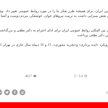
نگذار روابط عمومی نوین ایران، برای همیشه طرز تفكر ما را در مورد روابط عمومی تغییر داد. 
ن نقش بسزایی داشت به تربیت نیروهای جوان، خوشفكر، مردم دوست و آشنا ب
بین المللی روابط عمومی ایران برای ادای احترام به دكتر نطقی و بزرگدا
یس دكتر نطقی پرداخت.
شانزدهمین كنفرانس بین المللی روابط عمومی ایران با رویكرد «ایده پردازی» و«تجربه محوری»، 15 و 16 دیما
4617
/ 5
5.0