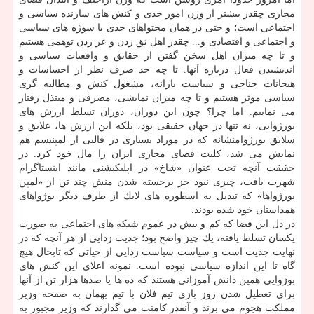
مجازی چقدر بیشتر از وزن امور جدی و كنش های سازنده سیاسی و
اجتماعی است؛ و حتی در همان محتواهای جدی با سوژه های سیاسی
و اجتماعی و اقتصادی و... چقدر اهل نق زدن و غر زدن توهمی هستیم
و تا چه میزان اهل سخن گفتن از حقایق و واقعیات سیاسی و
اندیشیدن فعال درباره آنها. تا چه حد صرف نظر از احساسات و
هیجانات جناحی و سیاست بازانه، مشغول كنش و مطالبه گری
سیاسی موثر هستیم و تا چه میزان نمایشی، مصرفی و مبتذل رفتار
می نماییم. اما چرا؟ چون این دوران، دوران تسلط ارزش های
بورژوایی، نه تنها در جهان حقیقی بود، بلكه این ارزش ها، علایق و
سلایق بورژوامنشانه كه در موراد بسیاری در قالبی از لمپنیسم هم
نمایش می شد، كلیت فضای مجازی ایران را مال خود كرد. در
حقیقت آنچه تحت عنوان «شاخ» در اپلیكیشنی مانند اینستاگرام
شهرت یافت، چیزی نبود جز برجسته شدن منش چند تن از «لمپن
بورژواها» كه تبدیل به اسطوره های لایك از طرف دیگر بوژواهای
همداستان خود شده بودند.
در دل این فضا كه كم و بیش در عموم شبكه های اجتماعی به صورت
یكسان تسلط یافته، یك چیز واضح بود؛ جدیت زدایی از هر آنچه كه در
نهایت جدیت است و سیاست سیاست زدایی از حیاتی كه تابحال هیچ
گاه تا این اندازه سیاسی نبوده است. نمونه اعلای این كنش های
بوژوایی همین دانش آموزانی هستند كه ده ها یا صدها هزار تن از آنها
برای تعطیل شدن روز بازی تیم فلان با تیم بهمان به صفحه وزیر
مملكت هجوم می برند و آنقدر كامنت می گذارند كه وزیر مجبور به