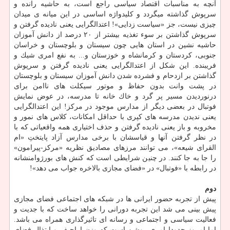
آنچه به مناسبات اقتصاد سیاسی راجع است، به حاشیه رانده و
سرپوش گذاشته میگردد و كلیدواژه اساسی در این میانه ی میدان
چیزی نیست، جز «سیاست زدایی»! اعتدالگرایی یعنی نادیده گرفتن و
سرپوش گذاشتن بر سوء تغذیه بیشتر از ۲۰ درصد از دانش آموزان
حاشیه نشین در استان هایی چون سیستان و بلوچستان و خراسان
جنوبی، كردستان و كرمانشاه و خوزستان و... به نفع امری شیك و
فریبنده. این شكل از اعتدالگرایی یعنی نادیده گرفتن و سرپوش
گذاشتن بر ازدحام و فشرده شدن دانش آموزان سیستان و بلوچستان
در پشت وانت بدون حفاظ و موتور سیكلت های ناامن برای
درنوردیدن مسیر پر گرد و خاك خانه تا مدرسه، در عوض نمایش
فوتبال در بعضی دیگر از مدارس موجود در مركز! این اعتدالگرایی
یعنی ندیدن مدرسه های كپری با حداقل امكانات، كلاس های نمور و
مخروبه و باز یعنی نادیده گرفتن و حذف اختیاری همه واقعیاتی كه با
در نظر گرفتن آنها و قیاسشان با برخی مدارس آزاد پایتختِ «ام
القرای شیعه»، می توانند مرزهای مصادیق نظریه «مركز-پیرامون»
را جا به جا كنند. در چنین شرایطی است كه كنش های بورژوامنشانه
در رابطه با «فوتبال» در «فضای مجازی بالاخره جواب می دهد»!
دوم
پیش از تجربه حضور ایرانی ها در شبكه های اجتماعی فضای مجازی
پیش بینی می شد این تجربه دورانی را خواهد ساخت كه با جدیت و
فعالیت سیاسی و اجتماعی و رسانه ای تاثیرگذاری همراه می باشد.
اما امروز حدودا امری روشن است كه وزن اراجیف و ابتذال فضای