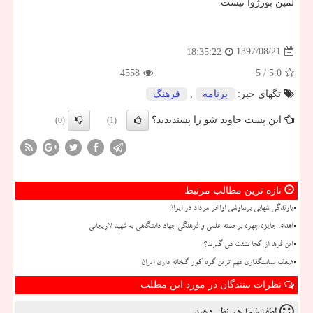
لمپن بورژوا نیست.
1397/08/21
18:35:22
4558
/ 5
5.0
تگهای خبر:
برنامه
,
فرهنگ
این پست جاوید شو را پسندیدید؟
(0)
(1)
تازه ترین مطالب مرتبط
بارندگی شهابی برساوشی اواخر مرداد در ایران
اهدای جایزه چهره برجسته علمی و فرهنگی جهاد دانشگاهی به شهید لاریجانی
این فرها از کجا نشئت می گیرند؟
ضعف سیاستگذاری مهم ترین گره کور گلخانه داری ایران
نظرات بینندگان در مورد این مطلب