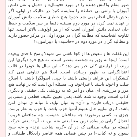
طور مقام واكنش دهنده را در مورد «فوتبال» و «حمل و نقل دانش
آموزان با وانتی بی حفاظ» را مقایسه كنید؛ در حالیكه در اولی، اگر
پخش فوتبال انجام نمی شد حدودا هیچ خطری سلامت دانش آموزان
را تهدید نمی كرد، در مورد دوم مسئله دقیقا بر سر سلامت و حفظ
جان تعدادی دانش آموزان است كه از هر اولویتی بالاتر است. تنها
تفاوت اینجاست كه مطالبه گران در مورد اولی در مركز حضور دارند
و مطالبه گران در مورد دوم در «حاشیه» یا «پیرامون»!
این غفلت ها و تبعیض ها از كجا ناشی می شود؟ پاسخ تا حدی پیچیده
است؛ اینجا نه وزیر به شخصه مقصر است، نه هیچ فرد دیگری؛ این
روند، از فرایندی كلی خبر می دهد كه این سال ها خودرا در قالب
اعتدالگرایی به ظهور رسانده است. اصلا هم تفاوتی نمی كند
كنشگران این فرایند راستی باشند یا چپی، اصولگرا باشند یا اصلاح
طلب و آخوند باشند یا غیرآخوند و... مسئله این است كه در نهایت هیچ
مرز و مرزبندی ای میان دو امر كه به روشنی یكی حقیقی و دیگری
كاذب است، وجود نداشته باشد. یعنی تعیین تكلیف قطعی و مبتنی بر
حقیقتی درباب «این» و «آن» به میان نیاید، تا میانه ی میدان امن
باشد، كاری نماییم حال عموم آدمها خوب باشد، یا خوب به نظر برسد،
چیزی به كسی برنخورد؛ چه مدافعان حقیقت، چه مدافعان فریب!
اعتدال گرایی در ساده ترین معنا یعنی «نه این، نه آن»؛ یعنی حركت
آهسته در میانه میدانی كه در آن «گربه شاخت نزند» و «نه سیخ
بسوزد و نه كباب»! در چنین فضایی همه عناصر رادیكال طبقاتی و