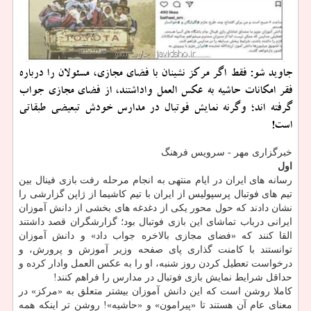
جاوید شو: فقط اگر مركز نشینان با فضای مجازی، مسئولان را درباره
فقر امكانات حاشیه به عكس العمل واداشتند، از فضای مجازی جواب
گرفته اند؛ وگرنه نمایش فوتبال در مدارس خودش تبعیضی طبقاتی
است!
خبرگزاری مهر - سرویس فرهنگ
اول
رسانه های ایران در ایام منتهی به انجام مرحله رفت بازی فینال بین
تیم های فوتبال پرسپولیس از ایران با تیم كاشیما از ژاپن گزارشی را
نشان دادند كه حول محور یكی از دغدغه های بخشی از دانش آموزان
ایرانی درباب تماشای این بازی فوتبال بود؛ گزارشگران قصد داشتند
القا كنند كه «فضای مجازی بالاخره جواب داد» و دانش آموزان
توانستند با كامنت گذاری پای صفحه وزیر آموزش و پرورش، و
درخواست تعطیل كردن روز شنبه، او را به عكس العمل وادار كرده و
حداقل شرایط نمایش بازی فوتبال در مدارس را فراهم كنند!
كاملا روشن است كه این دانش آموزان بیشتر متعلق به «مركز» در
معنای عام آن هستند تا «پیرامون» و «حاشیه»! روشن تر اینكه همه