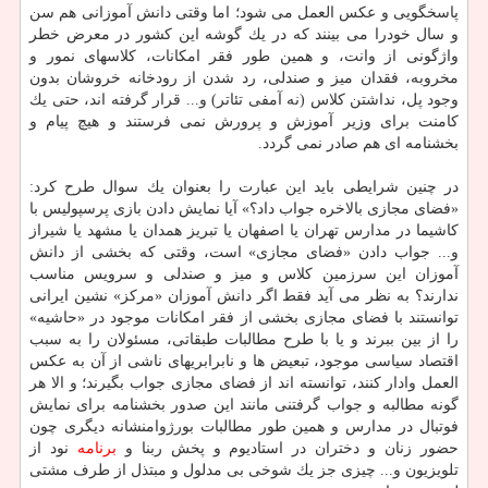
پاسخگویی و عكس العمل می شود؛ اما وقتی دانش آموزانی هم سن
و سال خودرا می بینند كه در یك گوشه این كشور در معرض خطر
واژگونی از وانت، و همین طور فقر امكانات، كلاسهای نمور و
مخروبه، فقدان میز و صندلی، رد شدن از رودخانه خروشان بدون
وجود پل، نداشتن كلاس (نه آمفی تئاتر) و... قرار گرفته اند، حتی یك
كامنت برای وزیر آموزش و پرورش نمی فرستند و هیچ پیام و
بخشنامه ای هم صادر نمی گردد.
در چنین شرایطی باید این عبارت را بعنوان یك سوال طرح كرد:
«فضای مجازی بالاخره جواب داد؟» آیا نمایش دادن بازی پرسپولیس با
كاشیما در مدارس تهران یا اصفهان یا تبریز همدان یا مشهد یا شیراز
و... جواب دادن «فضای مجازی» است، وقتی كه بخشی از دانش
آموزان این سرزمین كلاس و میز و صندلی و سرویس مناسب
ندارند؟ به نظر می آید فقط اگر دانش آموزان «مركز» نشین ایرانی
توانستند با فضای مجازی بخشی از فقر امكانات موجود در «حاشیه»
را از بین ببرند و یا با طرح مطالبات طبقاتی، مسئولان را به سبب
اقتصاد سیاسی موجود، تبعیض ها و نابرابریهای ناشی از آن به عكس
العمل وادار كنند، توانسته اند از فضای مجازی جواب بگیرند؛ و الا هر
گونه مطالبه و جواب گرفتنی مانند این صدور بخشنامه برای نمایش
فوتبال در مدارس و همین طور مطالبات بورژوامنشانه دیگری چون
حضور زنان و دختران در استادیوم و پخش ربنا و
برنامه
نود از
تلویزیون و... چیزی جز یك شوخی بی مدلول و مبتذل از طرف مشتی