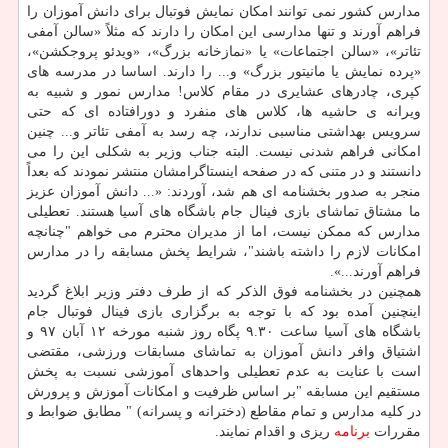
مدارس كشور نمی توانند امكان نمایش فوتبال برای دانش آموزان را
فراهم آورند و تنها مدارسی این امكان را دارند كه مثلاً «سالن آمفی
تئاتر»، «سالن اجتماعات» یا «نمازخانه بزرگ»، «ویدئو پروجكشن»،
«پرده نمایش یا مانیتور بزرگ» و... را دارند. اساسا در مدرسه های
كپری، چادرهای عشایری در مقام كلاس! مدارس نمور و شبیه به
ویرانه ی حاشیه ها، كلاس های منفرد و دورافتاده ای كه حتی
سرویس بهداشتی مناسبی ندارند، چه رسد به آمفی تئاتر و... چنین
امكانی فراهم شدنی نیست. البته جناب وزیر به شكلی این را می
دانستند و در متنی كه در صفحه اینستاگرامشان منتشر نمودند كه بعداً
منجر به صدور بخشنامه ای هم شد، آوردند: «... دانش آموزان عزیز
ما مشتاق تماشای بازی فینال جام باشگاه های آسیا هستند. تعطیلی
مدارس كه ممكن نیست، اما از مدیران محترم می خواهم "چنانچه
امكانات لازم را داشته باشند"، شرایط پخش مسابقه را در مدارس
فراهم آورند...».
همچنین در بخشنامه فوق الذكر كه از طرف دفتر وزیر ابلاغ گردید
اینچنین آمده بود كه با توجه به برگزاری بازی فینال فوتبال جام
باشگاه های آسیا ساعت ۹.۳۰ پگاه روز شنبه مورخه ۱۲ آبان ۹۷ و
اشتیاق وافر دانش آموزان به تماشای مسابقات ورزشی، مقتضی
است با عنایت به عدم تعطیلی واحدهای آموزشی نسبت به پخش
مستقیم این مسابقه "بر اساس ظرفیت و امكانات آموزش و پرورش
در كلیه مدارس و تمام مقاطع (دخترانه و پسرانه) " مطابق ضوابط و
مقررات
برنامه
ریزی و اقدام نمایند.