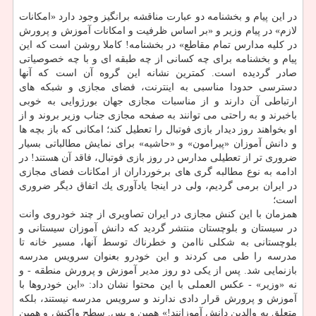
در این پیام و بخشنامه دو عبارت مناقشه برانگیز وجود دارد «امكانات
لازم» در پیام وزیر و «بر اساس ظرفیت و امكانات آموزش و پرورش
در كلیه مدارس تمام مقاطع» در بخشنامه! كاملا روشن است كه این
پیام و بخشنامه برای چه كسانی از چه طبقه ای و با چه خصوصیاتی
صادر گردیده است. كمترین نشانه این گروه آن است كه آنها
دسترسی حدودا مناسبی به اینترنت، فضای مجازی و شبكه های
ارتباطی آن دارند و از مناسبات مجازی جهان بورژوایی به خوبی
باخبرند و به راحتی می توانند به صفحه مجازی جناب وزیر بروند و از
او بخواهند روز دیدار بازی فوتبال را تعطیل كند؛ امكانی كه باز بچه ها
و دانش آموزان «پیرامون» و «حاشیه» برای نمایش مطالباتی بسیار
ضروری تر از تعطیلی مدارس در روز بازی فوتبال، فاقد آن هستند! در
ادامه به نوع مطالبه گری های برخورداران از امكانات فضای مجازی
در ایران برمی گردیم، ولی در اینجا یادآوری یك اتفاق دیگر ضروری
است؛
همزمان با این كنش مجازی در ایران تصاویری از چند خودروی وانت
در سیستان و بلوچستان منتشر گردید كه دانش آموزان سیستانی و
بلوچستانی به شكلی ناامن و خطرناك توسط آنها، مسیر خانه تا
مدرسه را طی می كردند و این خودرو بعنوان سرویس مدرسه
بازنمایی شد. پس از یكی دو روز مدیر آموزش و پرورش منطقه - و
نه «وزیر» - عكس العملی با این محتوا نشان داد: «این خودروها با
آموزش و پرورش قرار دادی ندارند و سرویس مدرسه نیستند، بلكه
متعلق به والدین دانش آموزانند!» همین و بس. سطح واكنش و همین