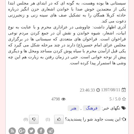
سیستانی ها بوده وهست، به گونه ای كه در ابتدای هر مجلس ابتدا
یكی از معتمدین خوش صدا با خواندن اشعاری حزن انگیز درباره
حادثه كربلا همگان را به تشكیل صف های سینه زنی و زنجیرزنی
دعوت می كند.
آذری اظهار داشت: چاووشی در عزاداری محرم و با عنایت به نوع
ابیات، اشعار، شیوه خواندن و نقش آن در جمع كردن مردم نوعی
فراخوان است. فراخوان های متعددی كه سیستانی ها در برگزاری
مجلس عزای امام حسین(ع) دارند در چند مرحله شكل می گیرد كه
یكی قبل ازآمدن محرم با سیاه پوش كردن مساجد ومحل ها و دیگری
پیش از نوحه خوانی است. حتی در زمان رفتن به زیارت هم این چه
وشی ها استمرار پیدا كرده است.
1397/08/11
23:46:33
4798
/ 5
5.0
تگهای خبر:
فرهنگ
,
هنر
این پست جاوید شو را پسندیدید؟
(0)
(1)