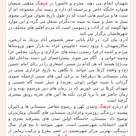
شهیدان انجام می دهند. محرم و عاشورا در
فرهنگ
مذهبی شیعیان
همواره جایگاه خاص و برجسته ای دارد و زمینه ساز مجموعه ای از
سنت ها و مراسم هایی است كه در طول تاریخ بعنوان میراثی معنوی
نسل به نسل و سینه به سینه به دیگران منتقل می گردد و این موارد
تنها گوشه ای از آداب و رسومی است كه مردم اقلیم های مختلف در
شهرهایشان برگزار می كنند.
آذری بیان كرد: در ایام پایانی صفر بخصوص ایام نزدیك به اربعین،
سالارشهیدان با ورود دسته «چاووش عزا» به بازار شهر وروستاها
مردم و كسبه از فرا رسیدن دسته های عزاداری و برپایی مجلس عزا
وشبیه خوانی و... آگاه می شوند. بیشتراعضای این دسته مداحان اهل
بیت(ع) هستند كه هر كدام در مسیر، اشعاری را در رثای امام حسین
(ع) و واقعه كربلا می خوانند. با نگاهی به تاریخ عزاداری سنتی در
میان سیستانی ها درهركجا به برخی آیین های سنتی ازجمله شووی
گردانی یا شبیه خوانی (نوعی تعزیه) و حمل خیمه گاه حسینی و
شهدای كربلا بر می خوریم كه در زمان های دور مرسوم بوده و در
زمان حاضر هم با برپا كردن تكیه ها آیین های تعزیه رونق بیشتری
گرفته است.
او درباره
فرهنگ
وتمدن كهن و رسوم معاصر سیستانی ها و تاثیرآن
پیشینه درزندگی روزمره وعزاداری سیستانی های گلستان ومازندران
توضیح داد: سیستان، خاستگاه اولین تمدن های پیشرفته بشری و
كانون اجتماعات شهرنشینی است، شهر سوخته با پنج هزار سال
دیرینگی، بهترین مركز شهرنشینی در عصر مفرغ و تركیب زیبایی از