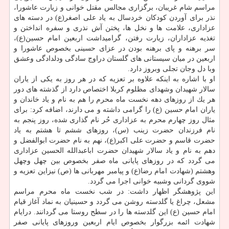
مراسم شام غریبان، برگزاری مجالس مقتل خوانی و زیارت عاشورا،
نذر برای آوردن كودكان خردسال به یاد علی اصغر(ع) در دسته های
عزاداری، علامت ها و نخل ها، پختن آش نذری و سفره انداختن و
تغذیه عزاداران، زیارت رفتن، گرامیداشت اربعین امام حسین(ع)،
سر برهنه و پای برهنه بودن در عزای حسینی بخصوص عاشورا و
اربعین در میان سیستانی های گلستان دراوج سادگی ودلدادگی وعشق
وبا دل وجان تجلی وبروز دارد.
او با اشاره به اینكه علاوه بر تعزیه كه در هر روز به یكی از یاران
سالار شهیدان وشهدای مظلوم كربلا اختصاص دارد از گذشته های دور
هر یك از روزهای دهه نخست ماه محرم را هم به نام و یاد خاندان و
یاران امام حسین (ع) را گرامی داشته و می دارند، اضافه كرد: برای
مثال روز چهارم محرم به عزاداری حُر نام گذاری شده، روز پنجم به
نام فرزندان حضرت زینب (س)، روزهای ششم تا هشتم به یاد
حضرت قاسم و حضرت علی اكبر(ع)، نهم به نام حضرت ابوالفضل و
دهم به نام و یاد سالار شهیدان حضرت اباعبدالله الحسین عزاداری
می گردد كه در روزهای پایانی ماه صفر بخصوص بین چهل وچهل
وهشتم (شهادت امام رضا(ع) و پیامبر مهربانی ها (ص) نیزاین تعزیه و
شووی گردانی وشبیه خوانی اجرا می گردد.
این پژوهشگر اظهار داشت: در شب نخست ماه محرم مراسم
مشعل، چراغ یا گلدسته روشن می گردد و حسینیان به نماد آغاز قیام
امام حسین (ع) این گلدسته ها را در سطح روستا می گردانند. درایام
شهادت ائمه بزرگوار بخصوص ایام اربعین وروزهای پایانی صفر