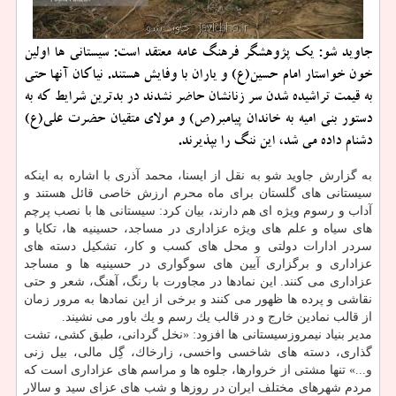
جاوید شو: یك پژوهشگر فرهنگ عامه معتقد است: سیستانی ها اولین
خون خواستار امام حسین(ع) و یاران با وفایش هستند. نیاكان آنها حتی
به قیمت تراشیده شدن سر زنانشان حاضر نشدند در بدترین شرایط كه به
دستور بنی امیه به خاندان پیامبر(ص) و مولای متقیان حضرت علی(ع)
دشنام داده می شد، این ننگ را بپذیرند.
به گزارش جاوید شو به نقل از ایسنا، محمد آذری با اشاره به اینكه
سیستانی های گلستان برای ماه محرم ارزش خاصی قائل هستند و
آداب و رسوم ویژه ای هم دارند، بیان كرد: سیستانی ها با نصب پرچم
های سیاه و علم های ویژه عزاداری در مساجد، حسینیه ها، تكایا و
سردر ادارات دولتی و محل های كسب و كار، تشكیل دسته های
عزاداری و برگزاری آیین های سوگواری در حسینیه ها و مساجد
عزاداری می كنند. این نمادها در مجاورت با رنگ، آهنگ، شعر و حتی
نقاشی و پرده ها ظهور می كنند و برخی از این نمادها به مرور زمان
از قالب نمادین خارج و در قالب یك رسم و یك باور می نشیند.
مدیر بنیاد نیمروزسیستانی ها افزود: «نخل گردانی، طبق كشی، تشت
گذاری، دسته های شاخسی واخسی، زارخاك، گِل مالی، بیل زنی
و...» تنها مشتی از خروارها، جلوه ها و مراسم های عزاداری است كه
مردم شهرهای مختلف ایران در روزها و شب های عزای سید و سالار