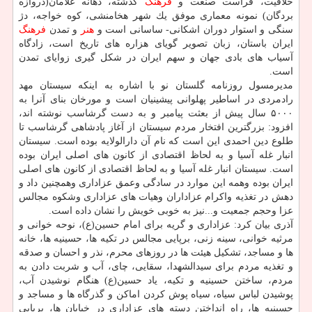
خلاقیت، فراست صنعت و
فرهنگ
گذشته، دهانه غلامان(دروازه
بردگان) نمونه معماری موفق یك شهر هخامنشی، كوه خواجه، دژ
سنگی و استوار دوران اشكانی- ساسانی است و
هنر
و تمدن
فرهنگ
ایران باستان، زبان تصویر گویای هزاره های تاریخ است، زادگاه
آسیاب های بادی جهان و سهم ایران در شكل گیری زوایای تمدن
است.
مدیرمسول روزنامه گلستان نو با اشاره به اینكه سیستان مهد
رادمردی در اساطیر پهلوانی پیشینیان است و مورخان بنای آنرا به
۵۰۰۰ سال پیش از بعثت پیامبر و به دست گرشاسب نوشته اند،
افزود: بزرگترین افتخار مردم سیستان از آغاز پادشاهی گرشاسب تا
طلوع دین احمدی این است كه نام آن دارالولایه بوده است. سیستان
انبار غله آسیا و به لحاظ اقتصادی از كانون های اصلی ایران بوده
است. سیستان انبار غله آسیا و به لحاظ اقتصادی از كانون های اصلی
ایران بوده وهمه این موارد در سادگی وعمق عزاداری وهمچنین داد و
دهش در تغذیه واكرام عزاداران وهیات های عزاداری وشكوه مجالس
عزا وحجم جمعیت و...نیز به خوبی خویش را نشان داده است.
آذری بیان كرد: عزاداری و گریه برای امام حسین(ع)، نوحه خوانی و
مرثیه خوانی، سینه زنی، برپایی مجالس در تكیه ها، حسینیه ها، خانه
ها و مساجد، تشكیل هیئت ها در روزهای محرم، نذر و احسان و صدقه
و تغذیه مردم برای سیدالشهدا، سقایی، چای، آب و شربت دادن به
مردم، ساختن حسینیه و تكیه، یاد حسین(ع) هنگام نوشیدن آب،
پوشیدن لباس سیاه، سیاه پوش كردن اماكن و گذرگاه ها و مساجد و
حسینیه ها، راه انداختن دسته های عزاداری در خیابان ها، برپایی