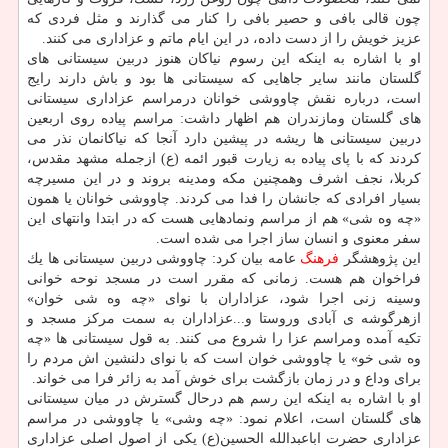
چون قالی بافی و حصیر بافی را كنار می گذارند و مثل فردی كه
عزیز خویش را از دست داده، در این ایام ماتم و عزاداری می كنند.
او با اشاره به اینكه این رسوم نیاكان هنوز دربین سیستانی های
گلستان مانند سایر جاهایی كه سیستانی ها بود و باش دارند رایج
است، درباره نقش چاووشی خوانان درمراسم عزاداری سیستانی
های گلستان ومازندران هم اظهار داشت: مراسم پیاده روی اربعین
دربین سیستانی ها ریشه در پیشین دارد آنجا كه نیاكانمان نذر می
كردند كه با پای پیاده به زیارت قبور ائمه (ع) ازجمله مشهد مقدس،
كربلا، نجف اشرف وهمچنین مكه ومدینه بروند و در این مسیرچه
بسیار افرادی كه جانشان را فدا می كردند. چاووشی خوانان یا همون
«چه وه شی» هم از مراسم ونمادهایی هست كه در ابتدا وانتهای این
سفر معنوی و انسان ساز اجرا می شده است.
این پژوهشگر
فرهنگ
عامه بیان كرد: چاووشی دربین سیستانی ها یك
فراخوان هم هست. زمانی كه مقرر است در مسجد نوحه خوانی
وسینه زنی اجرا شود، عزاداران با نوای «چه وه شی خوان»
ازهرگوشه ی آبادی وروستا و...عزاداران به سمت مركز مسجد و
تكیه آمده ومراسم عزا را شروع می كنند. به قول سیستانی ها «چه
وه شی خو» یا چاووشی خوان است كه با نوای دلنشین اش مردم را
برای وداع و در زمان بازگشت برای خوش آمد به زائر فرا می خواند.
او با اشاره به اینكه این رسم هم درحال گسترش در میان سیستانی
های گلستان است، اعلام نمود: «چه وشی» یا چاووشی در مراسم
عزاداری حضرت اباعبدالله الحسین(ع) یكی از اصول اصلی عزاداری