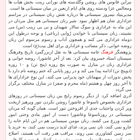
نیزاین فانوس های روشن وگلدسته های نورانی زینت بخش هیات ها
ومجالس عزا ودسته روی های ایام اربعین در میان سیستانی ها است.
مدیربنیاد نیمروز سیستانی ها درباره نقش زنان سیستانی در مراسم
عزاداری شان هم اظهار نمود: شیر زنان سیستانی هم مثل مردان در
این ماه به عزاداری و سوگ سالار شهیدان و بی بی زینب (س) می
نشینند، زنان سیستانی با خواندن رُوایی (رباعی) و نوحه درطول این
دوماه عزاداری می كنند و همچون آداب و رسوم مرسوم این زنان
روضه خوانی، ذكر مصائب و عزاداری برای اهل بیت(ع) است.
پژوهشگر
فرهنگ
عامه سیستانی ها به نقل ازبزرگمرد تاریخ وفرهنگ
سیستان استاد خسروی بیان كرد: بعد از آخر عاشورا، روضه خوانی و
عزاداری زنان در منازل به صورت پنج روزه (پنج تن) و ۱۰ روزه
(دوپنج تن) ادامه پیدا می كند و در روز پایانی كه ختم روضه نام دارد با
پخش نذورات از میهمانان خود پذیرایی می كنند، این نوع عزادارای ها
تا آخر روز چهل و هشتم (ماه محرم و صفر) در منازل مختلف برگزار
می گردد.
آذری اضافه كرد: از دیگر رسوم رایج بین زنان سیستانی در روزهای
عزاداری بخصوص تاسوعا و عاشورا روشن نكردن تنور وپرهیز ازپخت
وپز كردن واجتناب جدی از افروختن تنور است. همان گونه كه مردان
سیستانی در روزتاسوعا وعاشورا دست از امور مادی وحتی امور
كشت وزرع می كشند، زنان مومن سیستانی هم در این ایام خانه را
جارو نمی كنند، نان نمی پزند، غذای لذیذ درست نمی كنند، به خرید یا
سر زمین كشاورزی نمی روند، مراقب هدر رفت آب هستند، اصلاح
نمی كنند، محصولات دامی چون روغن زرد، كشك، قروت و كارهایی