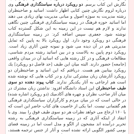
نگارش این كتاب برسم.
دو رویكرد درباره سیاستگذاری فرهنگی
وی
درباره لزوم نگارش چنین كتابی اظهار داشت: اساتید و صاحبنظران
رشته مدیریت به سوژه اصول و مبانی مدیریت بهای زیادی می دهند
اما اساتید حوزه فرهنگ در زمینه سیاستگذاری فرهنگی چنین نگاهی
ندارند و لازم هم نیست در این زمینه به این شكل گسترده كتاب
نوشته شود. جعفری سپس اضافه كرد: در زمینه سیاستگذاری
فرهنگی دو رویكرد وجود دارد. اول رویكرد بالا به پایین كه تمایل
مدیریتی هم در آن دیده می شود و نمونه چنین آثاری زیاد است.
رویكرد دوم پایین به بالاست و در بین اساتید رشته مردم شناسی،
مطالعات فرهنگی و در كل رشته هایی كه اساتید آن در میدان واقعی
[جامعه] حضور دارند. البته میان این طیف [حد فاصل دو رویكرد] یك
رویكرد بینابین هم هست. دریافتم كه این اساتید و صاحبنظران دو
رویكرد آثارشان زبان مشتركی ندارد و در كتاب هایی كه نوشته شده
است هم ارجاعی به آثار یكدیگر ندارند.
كتاب پیوند دهنده دو سوی
طیف صاحبنظران
این استاد دانشگاه افزود: نداشتن زبان مشترك در
میان آثار صاحب نظران و چهره های آكادمیك (دو رویكرد اشاره شده)
در حالی است كه در میان مردم و كارگزاران سیاستگذاری فرهنگی
هم گفتمانی نیست. اما یكی از خاصیت های كتاب حاضر این است كه
با ۱۶۰ ارجاع می خواهد نظرات هر دو سوی طیف فوق را ببیند. وی با
انتقاد از اینكه آثاری كه در زمینه سیاستگذاری فرهنگی به رشته
تحریر درآمده اند مشحون از الگو و مدل است اما در زمینه فضای
بومی كشور الگویی ارائه نشده است و آثار از جنس ترجمه هستند،