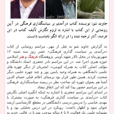
جاوید شو: نویسنده كتاب درآمدی بر سیاستگذاری فرهنگی در آیین
رونمایی از این كتاب با اشاره به لزوم نگارش تألیف كتاب در این
عرصه، آثار ترجمه شده را در ارائه الگو نامناسب دانست.
به گزارش جاوید شو به نقل از مهر، مراسم رونمایی از كتاب
«درآمدی بر سیاست گذاری فرهنگی» عصر روز سه شنبه ۱۲
شهریورماه در محل تالار شهید آوینی پژوهشگاه
فرهنگ
و
هنر
اسلامی
حوزه هنری اجرا شد. در این مراسم نادر جعفری استاد دانشگاه و
مؤلف اصلی كتاب به همراه كیومرث اشتریان از دیگر چهره های
علمی دانشگاهی به همراه وحید یامین پور و چند چهره علمی دیگر
صحبت كردند. همین طور قرار بود برمبنای اعلام قبلی حسام الدین
آشنا هم بعنوان چهره ای صاحب نظر در زمینه سیاستگذاری فرهنگی
در این مراسم حضور پیدا كند كه این اتفاق نیفتاد.
در ابتدای این مراسم جعفری با اشاره به اینكه انگیزه اصلی نگارش
كتاب «درآمدی بر سیاست گذاری فرهنگی» به صورت مشترك با
مهدی عباسی را تدریس درسی دانشگاهی در مقطع كارشناسی ارشد
عنوان نمود و اظهار داشت: رویكرد در این درس تحلیلی بود و با
پشتوانه علمی یك فعالیت ۷ تا ۸ ساله موجب شد تا در قالبی جدید به