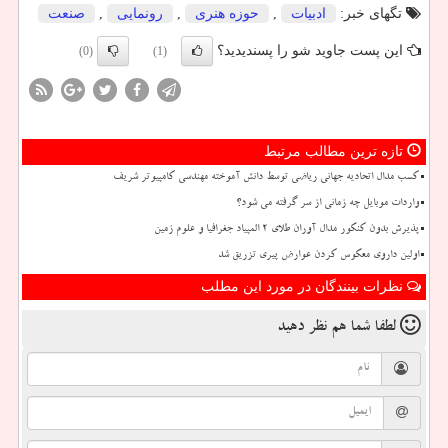
تگهای خبر:
ادبیات
,
حوزه هنری
,
رونمایی
,
صنعت
این پست جاوید شو را پسندیدید؟
(0)
(1)
تازه ترین مطالب مرتبط
کسب مدال اتحادیه جهانی ریاضی توسط دانش آموخته مهندسی کامپیوتر شریف
واردات موبایل چه زمانی از سر گرفته می شود؟
پذیرش بدون کنکور مدال آوران طلای ۲ المپیاد جغرافیا و علوم زمین
اولین داروی معکوس کردن عوارض پیری تزریق شد
نظرات بینندگان در مورد این مطلب
لطفا شما هم
نظر دهید