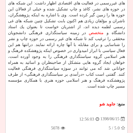
های غیررسمی در فعالیت های اقتصادی اظهار داشت: این شبكه های
در حوزه های نشر، كاغذ و چاپ تشكیل شده و خیلی از فعالان این
حوزه ها را زمین گیر كرده است. وی با اشاره به اینكه پژوهشگران،
ناشران و مؤلفان زیادی هم اكنون بابت تشكیل چنین شبكه های غی
رسمی لطمه دیده اند، از اشتریان خواست تا بعنوان یك استاد
دانشگاه و
متخصص
در زمینه سیاستگذاری فرهنگی دانشجویان
محققی را ترغیب كند تا شبكه های غیر رسمی در حوزه چاپ و نشر
را شناسایی و برای مقابله با آنها چاره ارائه نمایند. درانتها هم این
فعال سیاسی با ابراز امیدواری در خصوص اینكه پژوهشكده فرهنگ و
هنر اسلامی گروه سیاستگذاری فرهنگی را به وجود آورده است،
خواهان ایجاد گروه هایی متشكل از صاحبنظران و اساتید به همراه
جوانانی شد كه می توانند در سوژه سیاستگذاری فرهنگی فعالیت
كنند. گفتنی است كتاب «درآمدی بر سیاستگذاری فرهنگی» از طرف
پژوهشكده فرهنگ و هنر اسلامی حوزه هنری با همكاری مؤسسه
مسیر چاپ شده است.
منبع:
جاوید شو
1398/06/15
12:56:03
5078
/ 5
5.0