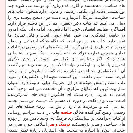
های سیاستی مه هستند و آثاری كه درباره آنها نوشته می شوند چند
نوع هستند. دسته اول نگاهی رسمی و قانونی دارد همچون كتاب های
سیاست- حكومت آمریكا، آفریقا و.... دسته دوم سطح پیچیده تری را
دنبال می كنند كه كتاب دكتر جعفری هم در این دسته قرار دارد.
افشاگری مفاسد اقتصادی خوب؛ اما ناقص
وی ادامه داد: اینكه امروز
در جامعه افشاگری می شود اتفاق خوبی است و قابل تقدیر؛ اما
نقص دارد. علت هم در این است كه نگاه شبكه اجتماعی و سطح
پیچیده تر تحلیل دنبال نمی گردد. باید شبكه های غیر رسمی در تبادلات
تجاری همچون تجارت فولاد شناخته شود، باید مكانیسم ها شناسایی
شود چونكه اگر نشناسیم باز تكرار می شوند. در بخش دیگری
اشتریان با اشاره به اینكه در میانه انقلاب چهارم صنعتی هستیم كه در
آن ۱۰ تكنولوژی مختلف در كنار هم یك گسست تاریخی را به وجود
آورده است، اظهار داشت: این گسست نحوه اداره (كشورها) را تغییر
داده است و نقش شبكه ها در این شرایط خیلی اهمیت دارد. بعنوان
مثال بیت كوین كه بانكهای مركزی با آن مخالفت می كنند بوجود آمده
است. به عبارتی اداره شبكه ای جایگزین دولت های متمركزشده
است. می توان گفت در دوره ای هستیم كه «پست مردنیسم تجسد
پیدا می كند و مركزیت ها دارد از بین می رود.»
شبكه های غیر
رسمی؛ زمین گیر كننده فعالان
صنعت
چاپ
در ادامه مراسم رونمایی
از كتاب «درآمدی بر سیاستگذاری فرهنگی»، وحید یامین پور از چهره
های سیاسی و مدیر پژوهشكده
فرهنگ و هنر
اسلامی حوزه هنری در
سخنانی كوتاه با اشاره به صحبت های اشتریان درباره نقش شبكه