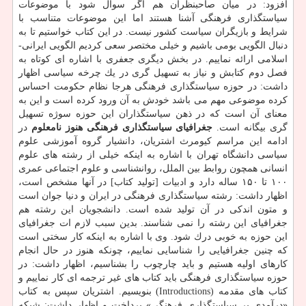
افزود: در میان صاحبنظران هم اگر سوال شود با موضوعات
سیاستگذاری فرهنگی آشنا هستند اما این موضوعات متناسب با
شرایط و بازیگران سیاست كشور نیست. در این كتاب خواستیم تا به
دنبال الگویی بومی باشیم و خیلی مختصر سعی كردیم الگویی ایرانی-
اسلامی ارائه نماییم. در بخش دیگری جعفری با اشاره ای كوتاه به
فصل دوم كتابش و نیاز به تسهیل گری در یك چرخه سیاسی اظهار
داشت: در حوزه سیاستگذاری فرهنگی هرجا نظام حكومت احساس
كرده موضوعی مهم می باشد خودش به آن ورود كرده است و این به
معنای آن است كه در ذهن سیاستگذاران این حوزه سوژه تسهیل
گری بیگانه است.
جغرافیای سیاستگذاری فرهنگی هنوز نامعلوم
در
ادامه این مراسم كیومرث اشتریان، دانشیار گروه آموزشی علوم
سیاسی دانشگاه تهران با اشاره به اینكه خیلی از رشته های علوم
انسانی همچون روابط بین الملل، روانشناسی و علوم اجتماعی عمری
۱۰۰ تا ۱۵۰ ساله دارد و ادبیات [تولید كتاب] در آنها مشخص است،
اظهار داشت: رشته سیاستگذاری فرهنگی در ایران و دنیا جوان است
و متون اندكی در آن تولید شده است. دانشجویان این رشته هم
جغرافیای این رشته را نمی شناسند. بدین سبب لازم ات جغرافیای
این حوزه به خوبی درك شود. وی با اشاره به اینكه كار سختی است
كه چنین جغرافیایی را شناسایی نماییم، چونكه هنوز در حال انجام
كارهای اولیه هستیم و باید چارچوب را بشناسیم، اظهار داشت: در
حوزه سیاستگذاری فرهنگی باید كتاب های غیر ترجمه ای كار نماییم و
كتاب های مقدمه (Introductions) بنویسیم. اشتریان سپس به كتاب
«درآمدی بر سیاستگذاری فرهنگی» پرداخت و اظهار داشت: شبكه