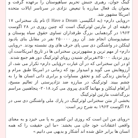
كینگ جوان، رهبری جنبش تحریم سیاهپوستان را برعهده گرفت و
بعنوان یك فعال مبارزه با تبعیض نژادی در سرتاسر ایالات متحده
امریكا مشهور شد.
«رویایی دارم» (به انگلیسی: I Have a Dream)‏ نام یك سخنرانی ۱۷
دقیقه ای از مارتین لوتركینگ است كه چنین روزی در ۲۸ اگوست
۱۹۶۳ در گردهمایی بزرگ طرفداران تساوی حقوق سیاه پوستان و
سفیدپوستان انجام شد. آن روز ۲۵۰۰۰۰ نفر در مقابل بنای یادبود
لینكلن در واشنگتن دی سی پای حرف های وی نشسته بودند. «رویایی
دارم» از مهم ترین و مشهورترین سخنرانی ها در تاریخ امریكاست.آن
روز نزدیك ۲۵۰۰۰نفربرای شنیدن رویای لوتركینگ دور هم جمع شدند.
او در این سخنرانی كه در آن عبارت «رؤیایی دارم» تكرار می شد، از
آرزوهایش می گوید و امیدوار بود كه زمانی در امریكا طبق مرام و
آرمانش زندگی كند و تحقق مساوات و برابری ذاتی انسان ها را به
چشم ببیند. لوتركینگ در مبارزه ضد نژادپرستی از تعالیم مسیح،
آبراهام لینكلن و مهاتما گاندی پیروی می كرد.۲۰۱۸- پنجاهمین مراسم
بزرگداشت مارتین لوتركینگ
بخشی از متن سخنرانی لوتركینگ در پارك ملی واشنگتن دی سی در
۲۸ آگوست ۱۹۶۳ به شرح زیر است:
«رویای من این است كه روزی این كشور به پا می خیزد و به معنای
واقعی اعتقادات خود جان می بخشد: «ما این حقیقت را كه همه
انسان ها برابر خلق شده اند آشكار و بدیهی می دانیم.»