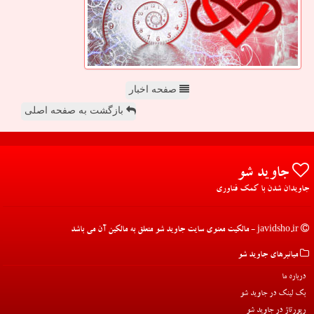
صفحه اخبار
بازگشت به صفحه اصلی
جاوید شو
جاویدان شدن با کمک فناوری
javidsho.ir - مالکیت معنوی سایت جاوید شو متعلق به مالکین آن می باشد
میانبرهای جاوید شو
درباره ما
بک لینک در جاوید شو
رپورتاژ در جاوید شو