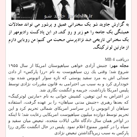
به گزارش جاوید شو یك سخنرانی عمیق و پرشور می تواند معادلات
همیشگی یك جامعه را هم زیر و رو كند. در این پادكست رادیومهر از
یك سخنرانی تاریخی ضد نژادپرستی صحبت می كنیم: من رویایی دارم
از مارتین لوتركینگ.
دریافت 4 MB
مجله مهر:
جنبش آزادی خواهی سیاهپوستان امریكا از سال ۱۹۵۵
شروع شد؛ وقتی یك زن سیاهپوست به نام «رزا پاركس» از دادن
صندلی اش به مرد سفید پوستی كه تازه سوار اتوبوس شده بود،
خودداری كرد و به سبب بی احترامی به قانون مقررات نژادی توسط
پلیس امریكا بازداشت، جریمه و انگشت نگاری شد.
در اعتراض به این توهین، كشیش جوانی به نام «مارتین لوتركینگ»
كه بعدها رهبری «جنبش مدنی سیاهان» را بر عهده گرفت، استفاده
سیاهان از اتوبوس را در سراسر امریكای شمالی تحریم كرد و این
تحریم توسط دوازده میلیون سیاه‏پوست امریكایی رعایت شد؛ تا اینكه
در اواخر همان سال دادگاه عالی ایالات متحده، تبعیض میان سفید و
سیاه را در كشور ممنوع اعلام نمود. پلیس در حال انگشت نگاری رزا
پاركس به سبب زیرپاگذاشتن تبعیض نژادی