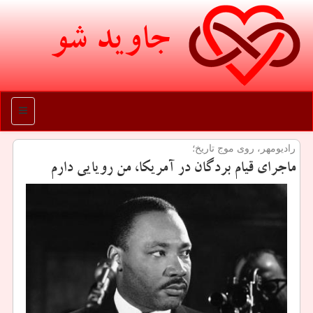
جاوید شو
منو
رادیومهر، روی موج تاریخ؛
ماجرای قیام بردگان در آمریكا، من رویایی دارم