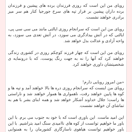
رویای من این است كه روزی فرزندان برده های پیشین و فرزندان
برده داران پیشین بر فراز تپه های سرخ جورجیا كنار هم سر میز
برادری خواهند نشست.
رویای من این است كه سرانجام روزی ایالتی مانند می سی سی پی،
ایالتی كه در آتش بیدادگری می سوزد، در آتش تعدی می سوزد، به
واحه آزادی و عدالت بدل خواهد شد.
رویای من این است كه چهار فرزند كوچكم روزی در كشوری زندگی
خواهند كرد كه آنها را نه به جهت رنگ پوست، كه با درونمایه ی
شخصیتشان داوری خواهند كرد.
«من امروز رویایی دارم!
رویای من اینست كه سرانجام روزی دره ها بالا خواهند آمد و تپه ها و
كوه ها پایین خواهند رفت، ناهمواری ها هموار خواهند شد و ناراستی
ها راست؛ جلال خداوند آشكار خواهد شد و همه ابنای بشر با هم به
تماشای آن خواهند نشست.
این امید ماست. این باوری است كه با خود به جنوب می برم. با این
باور ما خواهیم توانست از كوه های ناامیدی سنگ امید بتراشیم. با این
باور خواهیم توانست هیاهوی ناسازگاری كشورمان را به همنوایی