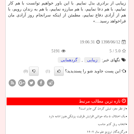
زیبایی از برادری بدل نماییم. با این باور خواهیم توانست با هم كار
نماییم، با هم دعا نماییم، با هم مبارزه نماییم، با هم به زندان رویم، با
هم از آزادی دفاع نماییم، مطمئن از اینكه سرانجام روز آزادی مان
فراخواهد رسید....»
1398/06/12
19:06:31
5191
/ 5
5.0
تگهای خبر:
زیبایی
,
گردهمایی
این پست جاوید شو را پسندیدید؟
(0)
(1)
تازه ترین مطالب مرتبط
از نظر مغز، تنبلی کردن کی جایز است؟
یک اختلاف ۵ ساله حواشی افزایش ظرفیت پزشکی هنوز ادامه دارد
انتخاب ریل کشو مناسب
برگزیدگان ترویج علم سال 1404