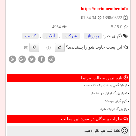
https://novinmember.info
1398/05/22
01:54:34
4954
/ 5
5.0
تگهای خبر:
رپورتاژ
,
شركت
,
آنلاین
,
كیفیت
این پست جاوید شو را پسندیدید؟
(0)
(1)
تازه ترین مطالب مرتبط
آزمایشگاهی به اندازه یک کف دست
تحول بزرگ فوتبال در ۵۰ سال
کرم گوش چیست؟
راز بزرگ فوتبال مدرن
نظرات بینندگان در مورد این مطلب
لطفا شما هم
نظر دهید