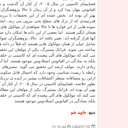
فضاپیمای کاسینی در سال ۲۰۰۵، از کنار آ
اقیانوس پنهان پیدا کرد و از آن زمان تا حالا پژوهشگران 
بهتر آن بوده اند. بخش عمده ای از این تحقیقات با برر
قدرتمندی که از ترک های سطح یخی بیرون می زنند، انج
نمونه هایی از این فواره ها تا حالا شواهدی از مولکول های
هیجان انگیز هستند. اما بعضی از این دانه ها امکان دارد 
آنها قرار گرفته اند، تغییر یافته اند. حالا، پژوهشگران شو
شامل خیلی از همان مولکول هایی هستند که قبلاً در دانه 
ساخته می شوند. فرانک پستبرگ، یکی از مولفان این تحقیق د
بلکه به سادگی در اقیانوس انسلادوس موجود هستند. اما آ
زیادی دارند. مولف ارشد این تحقیق می گوید: مسیرهای احت
رابطه با زیست شناسی وجود دارد که احتمال قابل سکونت ب
ازاین رو مشتاقانه منتظر اکتشافات بیشتر در آینده ی نزدیک
بطور خلاصه، فضاپی
بهتر آن بوده اند. فرانک پستبرگ، یکی از مولفان این مطالع
بلکه بسادگی در اقیانوس انسلادوس موجود هستند.
منبع:
جاوید شو
1404/07/10
19:28:44