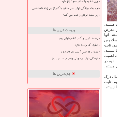
چین فقط به یک قطره خون نیاز دارد
اوج یک بارندگی شهابی غیر منتظره با گذر از بین زباله های فضایی
چرا معده خودش را هضم نمی کند؟
ت هستند،
در معرض
پربحث ترین ها
ند. آنها
راهنمای نهایی و کامل انتخاب اولین پیپ
نسلادوس
م، ثابت
خطری که بوی بد ندارد
 فضا نیستند،
پشت پرده علمی آتشسوزی های اروپا
ت اهمیت
بارندگی شهابی برساوشی اواخر مرداد در ایران
لقوه در
 هستند،
جدیدترین ها
 بدنبال درک
م، ثابت
 فضا نیستند،