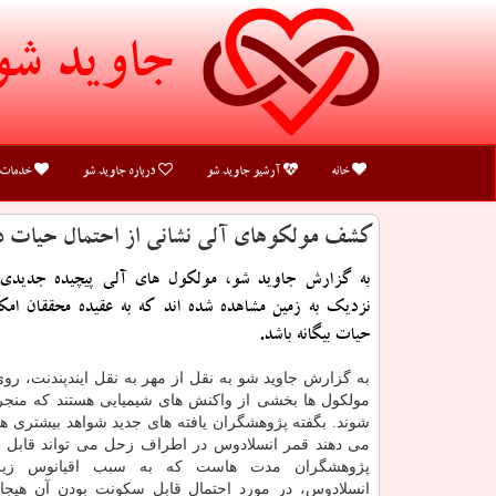
جاوید شو
خانه
آرشیو جاوید شو
درباره جاوید شو
خدمات
کشف مولکوهای آلی نشانی از احتمال حیات د
به گزارش جاوید شو، مولکول های آلی پیچیده جدیدی
نزدیک به زمین مشاهده شده اند که به عقیده محققان امک
حیات بیگانه باشد.
به گزارش جاوید شو به نقل از مهر به نقل ایندپندنت، رو
مولکول ها بخشی از واکنش های شیمیایی هستند که منجر
شوند. بگفته پژوهشگران یافته های جدید شواهد بیشتری ه
می دهند قمر انسلادوس در اطراف زحل می تواند قابل 
پژوهشگران مدت هاست که به سبب اقیانوس زیرز
انسلادوس، در مورد احتمال قابل سکونت بودن آن هیجان