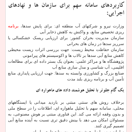
کاربردهای سامانه سهم برای سازمان ها و نهادهای
اجرایی:
وزارت نیرو و شرکتهای آب منطقه ای: برای پایش سدها،
برنامه
ریزی تخصیص منابع، و واکنش به کاهش ذخایر آبی
سازمان مدیریت بحران کشور: برای ارزیابی ریسک خشکسالی یا
سرریز سدها در زمان های بحرانی
سازمان حفاظت محیط زیست: جهت بررسی اثرات زیست محیطی
کاهش منابع آبی سدها بر تالاب ها و اکوسیستم های پیرامونی
پژوهشگاه ها و مراکز علمی: بعنوان یک بستر داده ای برای مطالعات
اقلیمی، آب شناسی و مدل سازی منابع آب
صنایع بزرگ و کشاورزی وابسته به سدها: جهت ارزیابی پایداری منابع
تأمین آب و برنامه ریزی بلند مدت
یک گام جلوتر با تحلیل هوشمند داده های ماهواره ای
برخلاف روش های سنتی مبتنی بر بازدید میدانی یا ایستگاههای
محلی، سامانه سهم با تحلیل ماهواره ای، اطلاعات را در سطح ملی
و بدون وقفه ارائه می کند. این فناوری مبتنی بر هوش مصنوعی، به
مسئولان امکان می دهد با بینش دقیق تری نسبت به آینده منابع آبی
تصمیم گیری کنند.
سامانه سهم، ابزار هوشمند مدیریت منابع طبیعی ایران