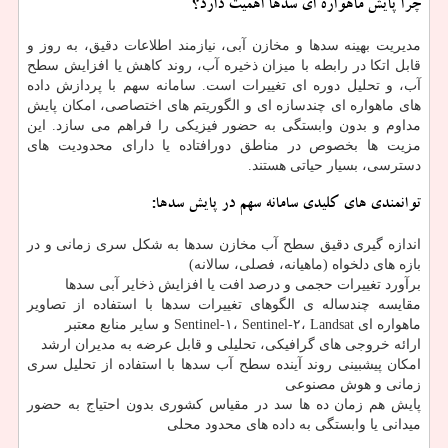
چرا پایش ماهواره ای سدها اهمیت دارد؟
مدیریت بهینه سدها و مخازن آبی، نیازمند اطلاعات دقیق، به روز و
قابل اتکا در رابطه با میزان ذخیره آب، روند کاهش یا افزایش سطح
آب، و تحلیل دوره ای تغییرات است. سامانه سهم با پردازش داده
های ماهواره ای چندسازه ای و الگوریتم های اختصاصی، امکان پایش
مداوم و بدون وابستگی به حضور فیزیکی را فراهم می سازد. این
مزیت ها بخصوص در مناطق دورافتاده یا دارای محدودیت های
دسترسی، بسیار حیاتی هستند.
توانمندی های کلیدی سامانه سهم در پایش سدها:
اندازه گیری دقیق سطح آب مخازن سدها به شکل سری زمانی و در
بازه های دلخواه (ماهیانه، فصلی، سالانه)
برآورد تغییرات حجمی و درصد افت یا افزایش ذخایر آبی سدها
مقایسه چندساله ی الگوهای تغییرات سدها با استفاده از تصاویر
ماهواره ای Sentinel-۱، Sentinel-۲، Landsat و سایر منابع معتبر
ارائه خروجی های گرافیکی، تحلیلی و قابل عرضه به مدیران ارشد
امکان پیشبینی روند آینده سطح آب سدها با استفاده از تحلیل سری
زمانی و هوش مصنوعی
پایش هم زمان ده ها سد در مقیاس کشوری بدون احتیاج به حضور
میدانی یا وابستگی به داده های محدود محلی