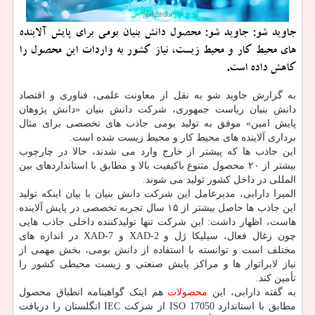
جاوید شو: جاوید شو: محصول دانش بنیان بومی برای پایش آلاینده
های محیط کار و محیط زیست، نیاز کشور به واردات این محصول را
کاهش داده است.
به گزارش جاوید شو به نقل از معاونت علمی، فناوری و اقتصاد
دانش بنیان ریاست جمهوری، شرکت دانش بنیان «دانش پژوهان
پایش امین» موفق به تولید بومی جاذب های تخصصی برای مثال
برداری آلاینده های محیط کار و محیط زیست شده است.
این جاذب ها که پیشتر از خارج وارد می شدند، حالا در چارچوب
بیشتر از ۲۰ محصول متنوع باکیفیت بالا و مطابق با استانداردهای بین
المللی در داخل کشور تولید می شوند.
المیرا دارابی، مدیرعامل این شرکت دانش بنیان با بیان اینکه تولید
این جاذب ها حاصل بیشتر از ۱۵ سال تجربه تخصصی در پایش آلاینده
هاست، اظهار داشت: این شرکت تنها تولیدکننده داخلی جاذب هایی
چون زغال فعال، سیلیکا ژل و XAD-2 و XAD-7 در اندازه های
مختلف است و توانسته با استفاده از دانش بومی، بخش مهمی از
نیاز لابراتوار ها و مراکز پایش صنعتی و زیست محیطی کشور را
تأمین کند.
به گفته دارابی، این
محصولات
هم اینک گواهینامه انطباق محصول
مطابق با استاندارد ISO 17050 از شرکت IEC انگلستان را دریافت