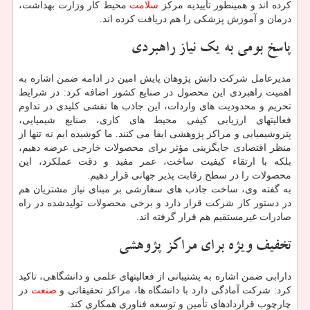
کرده اند و همینطور تأییدیه مرکز
سلامت
محیط کار وزارت بهداشت،
درمان و آموزش پزشکی را هم دریافت کرده اند.
پاسخ بومی به یک نیاز راهبردی
مدیرعامل شرکت دانش پژوهان پایش امین در ادامه ضمن اشاره به
اهمیت راهبردی این محصول در صنایع کشور اضافه کرد: در شرایط
تحریم و محدودیت های واردات، این جاذب ها نقشی کلیدی در تداوم
فعالیتهای ارزیابی کیفی محیط های کاری، صنایع شیمیایی،
پتروشیمیایی و مراکز پژوهشی ایفا می کنند. ما کوشیده ایم نه تنها از
منظر اقتصادی جایگزینی مؤثر برای محصولات خارجی عرضه دهیم،
بلکه با ارتقاء کیفیت ساخت، عمر مفید و دقت عملکرد، این
محصولات را در سطح رقابت پذیر جهانی قرار دهیم.
به گفته وی، ساخت جاذب های سفارشی بر مبنای نیاز مشتریان هم
در دستور کار شرکت قرار دارد و برخی محصولات تولیدشده در راه
صادرات غیرمستقیم هم قرار گرفته اند.
تخفیف ویژه برای مراکز پژوهشی
دارابی ضمن اشاره به پشتیبانی از فعالیتهای علمی و دانشگاهی، تاکید
کرد: شرکت آمادگی دارد با دانشگاه ها، مراکز تحقیقاتی و
صنعت
در
چارچوب قراردادهای تأمین و توسعه فناوری همکاری کند.