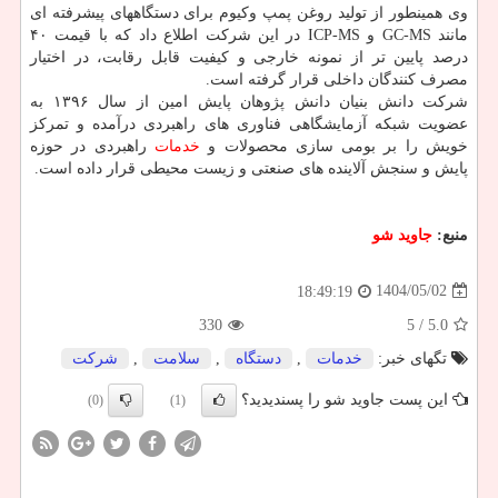
وی همینطور از تولید روغن پمپ وکیوم برای دستگاههای پیشرفته ای
مانند GC-MS و ICP-MS در این شرکت اطلاع داد که با قیمت ۴۰
درصد پایین تر از نمونه خارجی و کیفیت قابل رقابت، در اختیار
مصرف کنندگان داخلی قرار گرفته است.
شرکت دانش بنیان دانش پژوهان پایش امین از سال ۱۳۹۶ به
عضویت شبکه آزمایشگاهی فناوری های راهبردی درآمده و تمرکز
خویش را بر بومی سازی محصولات و
خدمات
راهبردی در حوزه
پایش و سنجش آلاینده های صنعتی و زیست محیطی قرار داده است.
منبع:
جاوید شو
1404/05/02
18:49:19
330
/ 5
5.0
تگهای خبر:
خدمات
,
دستگاه
,
سلامت
,
شركت
این پست جاوید شو را پسندیدید؟
(0)
(1)