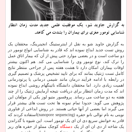
به گزارش جاوید شو، یک موفقیت علمی جدید مدت زمان انتظار
شناسایی تومور مغزی برای بیماران را بشدت می کاهد.
به گزارش جاوید شو به نقل از اینترستینگ انجینرینگ، محققان یک
روش تست جدید ابداع نموده اند که قادر به شناسایی انواع تومور در
دو ساعت است و در بعضی موارد حتی پیش از آن که بیمار اتاق عمل
را ترک کند، نوع تومور وی را شناسایی می کند. هم اکنون بیشتر
اوقات بیماران امکان دارد تا هشت هفته پس از جراحی منتظر نتایج
کامل تست ژنتیک بمانند که برای تایید تشخیص پزشک و تصمیم گیری
در رابطه با ادامه فرآیند درمان مانند شیمی درمانی یا پرتودرمانی
اهمیت زیادی دارد. اما محققان دانشگاه ناتینگهام روشی ابداع نموده
اند که مدت زمان انتظار برای دریافت نتیجه آزمایش ژنتیک را از چند
هفته به دو ساعت می رساند. پروفسور متیو لوز یکی از مولفان این
پژوهش می گوید: حدودا تمام نمونه ها تحت تست های بیشتر قرار
می گیرند اما بعضی از آنها حیاتی هستند. در روش ابداعی از فناوری
نوینی به نام توالی نانو حفره (nanopore sequencing)استفاده کردند که
قادر به خوانش سریع دی ان ای یک تومور است. این شیوه با گذراندن
یک شاخه از دی ان ای از یک
دستگاه
کوچک مملو از حفره های ریز