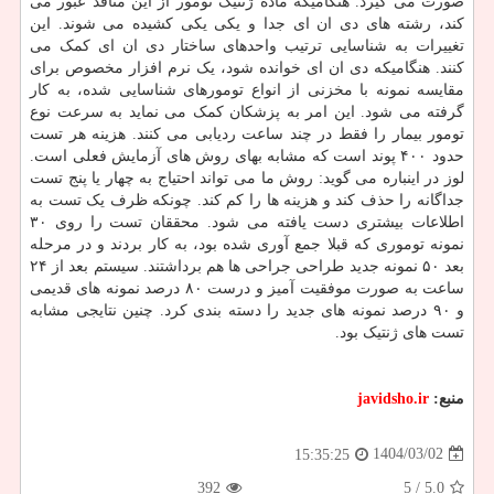
صورت می گیرد. هنگامیکه ماده ژنتیک تومور از این منافذ عبور می
کند، رشته های دی ان ای جدا و یکی یکی کشیده می شوند. این
تغییرات به شناسایی ترتیب واحدهای ساختار دی ان ای کمک می
کنند. هنگامیکه دی ان ای خوانده شود، یک نرم افزار مخصوص برای
مقایسه نمونه با مخزنی از انواع تومورهای شناسایی شده، به کار
گرفته می شود. این امر به پزشکان کمک می نماید به سرعت نوع
تومور بیمار را فقط در چند ساعت ردیابی می کنند. هزینه هر تست
حدود ۴۰۰ پوند است که مشابه بهای روش های آزمایش فعلی است.
لوز در اینباره می گوید: روش ما می تواند احتیاج به چهار یا پنج تست
جداگانه را حذف کند و هزینه ها را کم کند. چونکه ظرف یک تست به
اطلاعات بیشتری دست یافته می شود. محققان تست را روی ۳۰
نمونه توموری که قبلا جمع آوری شده بود، به کار بردند و در مرحله
بعد ۵۰ نمونه جدید طراحی جراحی ها هم برداشتند. سیستم بعد از ۲۴
ساعت به صورت موفقیت آمیز و درست ۸۰ درصد نمونه های قدیمی
و ۹۰ درصد نمونه های جدید را دسته بندی کرد. چنین نتایجی مشابه
تست های ژنتیک بود.
منبع:
javidsho.ir
1404/03/02
15:35:25
392
/ 5
5.0