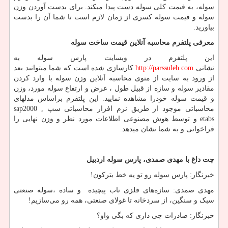
سوله، به قیمت کلی سوله دست پیدا میکند. برای بدست آوردن وزن
سوله و قیمت سوله کسری از زمان لازم است تا شما آن را بدست
بیاورید.
معرفی پلتفرم محاسبه آنلاین قیمت ساخت سوله
این پلتفرم در وبسایت پارس سوله به
نشانی
http://parssuleh.com
کارسازی شده است که شما میتوانید بعد
از ورود به سایت از منوی محاسبه آنلاین وزن سوله با وارد کردن
مقادیر سوله و سازه از قبیل طول ، عرض و ارتفاع سوله مورد، وزن
و قیمت سوله خودرا مشاهده نمایید. این پلتفرم براساس مدلهای
محاسباتی موجود از طریق نرم افزار محاسباتی سپ
sap2000 ,
etabs
و توسط هوش مصنوعی اطلاعات مورد نظر و وزن نهایی را
فراخوانی و به شما نشان میدهد.
چت داغ با مهدی صمدی، پارس سوله اردبیل
خبرنگار: پارس سوله رو تو یه خط بترکون!
مهدی صمدی: سازه‌های فلزی ناب پیچیده و ساده ،سوله صنعتی
سبک و سنگین، از سردخانه تا غولای صنعتی، همه رو می‌سازیم!
خبرنگار: صادرات چی داری که بگی واو؟