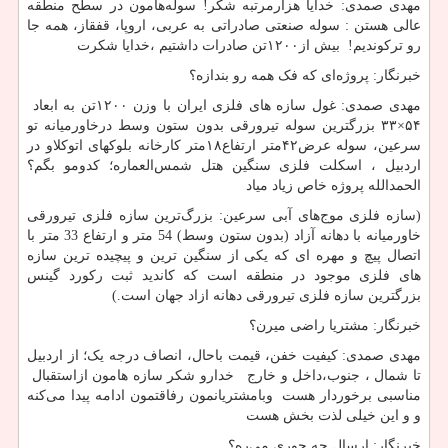
مهدی صمدی: خدایا هزارمرتبه شکر! سوله‌هامون در سطح منطقه
عالی هستن : سوله صنعتی صادراتی به عربی، اروپا، قفقاز، همه جا
رو ترکوندیم! بیش از۱۲۰۰تن صادرات داشتیم ،خدایا شکرت
خبرنگار: پروژه‌ای که فک همه رو بندازه؟
مهدی صمدی: غول سازه های فلزی ایران با وزن ۱۲۰۰تن به ابعاد
۵۴×۳۳ بزرگترین سوله تیرورقی بدون ستون وسط درخاورمیانه تو
سرعین، سوله عرض۴۲متر ارتفاع۱۸متر کارخانه بلوکهای اتوکلاو در
اردبیل ، اسکلت فلزی سنگین هتل شمس‌العماره؛ کدومو بگم؟
الحمدالله پروژه خاص زیاد میاد
(سازه فلزی موج‌های آبی سرعین: بزرگ‌ترین سازه فلزی تیرورقی
خاورمیانه با دهانه آزاد (بدون ستون وسط) 54 متر و ارتفاع 33 متر با
اتصال پیچ و مهره ای که یکی از سنگین ترین و پیچیده ترین سازه
های فلزی موجود در منطقه است که کاندید ثبت رکورد گینس
بزرگترین سازه فلزی تیرورقی دهانه ازاد جهان است.)
خبرنگار: مشتریا راضی میرن؟
مهدی صمدی: کیفیت خفن، قیمت باحال، انصاف درجه یک؛ از اردبیل
تا شمال ، جنوب،داخل و خارج خدارو شکر سازه هامون ازاستقبال
مناسبی برخوردار هست وبامشتریانمون رفاقتمون ادامه پیدا می‌کنه
و و این خیلی لذت بخش هست
خبرنگار: ارسال چه جوری می‌ره؟