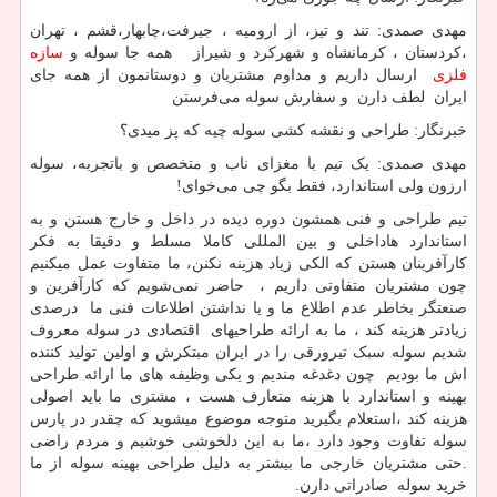
مهدی صمدی: تند و تیز، از ارومیه ، جیرفت،چابهار،قشم ، تهران
،کردستان ، کرمانشاه و شهرکرد و شیراز همه جا سوله و
سازه
فلزی
ارسال داریم و مداوم مشتریان و دوستانمون از همه جای
ایران لطف دارن و سفارش سوله می‌فرستن
خبرنگار: طراحی‌ و نقشه کشی سوله چیه که پز میدی؟
مهدی صمدی: یک تیم با مغزای ناب و متخصص و باتجربه، سوله
ارزون ولی استاندارد، فقط بگو چی می‌خوای!
تیم طراحی و فنی همشون دوره دیده در داخل و خارج هستن و به
استاندارد هاداخلی و بین المللی کاملا مسلط و دقیقا به فکر
کارآفرینان هستن که الکی زیاد هزینه نکنن، ما متفاوت عمل میکنیم
چون مشتریان متفاوتی داریم ، حاضر نمی‌شویم که کارآفرین و
صنعتگر بخاطر عدم اطلاع ما و یا نداشتن اطلاعات فنی ما درصدی
زیادتر هزینه کند ، ما به ارائه طراحیهای اقتصادی در سوله معروف
شدیم سوله سبک تیرورقی را در ایران مبتکرش و اولین تولید کننده
اش ما بودیم چون دغدغه مندیم و یکی وظیفه های ما ارائه طراحی
بهینه و استاندارد با هزینه متعارف هست ، مشتری ما باید اصولی
هزینه کند ،استعلام بگیرید متوجه موضوع میشوید که چقدر در پارس
سوله تفاوت وجود دارد ،ما به این دلخوشی خوشیم و مردم راضی
.حتی مشتریان خارجی ما بیشتر به دلیل طراحی بهینه سوله از ما
خرید سوله صادراتی دارن.