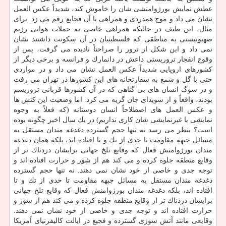
عطش نمایش بورژوامنشی شان را خاموش كند، شدیداً عكس العمل
نشان می داد و موج همدردی و همراهی با آن فجایع رقم می زد. برای
مثال، این طیف در حالیكه همراهی خاصی به حملات هوایی رژیم
صهیونیستی به مناطقی كه فلسطینیان در آن سكونت داشتند نشان
نمی داد و این شكل از ترور را صراحتاً نادیده می گرفت، پس از
وقوع انفجار تروریستی داعش در دانمارك و فرانسه و برخی دیگر از
كشورهای اروپایی شدیداً عكس العمل نشان می داد و در مواردی
حتی با گل و شمع به سفارتخانه های این كشورها در تهران می رفت
و در سوگ انسان های بی گناهی كه در آن كشورها قربانی تروریسم
بودند، واقعاً و از سویدای جان گریه می كرد. اما وضعیت این كنش ها
و عكس العمل های اصطلاحاً انسان دوستانه (كه فعلاً به وجوه
نمایشی یا غیرنمایشی شان كاری نداریم) در یك سال اخیر چگونه بوده
است؟ بنظر می رسد نه تنها حجم گسترده دغدغه مندان مستقل به
مسائل جبهه مقاومت تا حدی از تك و تا افتاده اند، بلكه همان دغدغه
مندان بورژوامنش فعال كه وقایع تلخ جهانی برایشان دردناك تر از
وقایع منطقه جلوه كرده و می كند هم از شور و حرارت افتاده اند و
توجه جدی و خاصی از خود نشان نمی دهند. نه تنها حجم گسترده
دغدغه مندان مستقل به مسائل جبهه مقاومت تا حدی از تك و تا
افتاده اند، بلكه دغدغه مندان بورژوامنش فعال كه وقایع تلخ جهانی
برایشان دردناك تر از وقایع منطقه جلوه كرده و می كند هم از شور و
حرارت افتاده اند و توجه جدی و خاصی از خود نشان نمی دهند.
وقایعی مانند آتش سوزی گسترده و فجیع در ایالت كالیفرنیای آمریكا