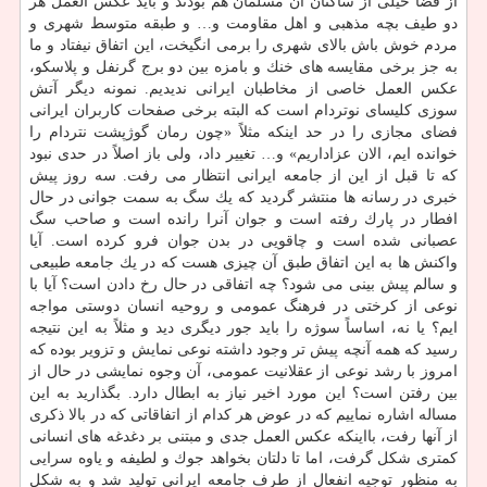
از قضا خیلی از ساكنان آن مسلمان هم بودند و باید عكس العمل هر
دو طیف بچه مذهبی و اهل مقاومت و… و طبقه متوسط شهری و
مردم خوش باش بالای شهری را برمی انگیخت، این اتفاق نیفتاد و ما
به جز برخی مقایسه های خنك و بامزه بین دو برج گرنفل و پلاسكو،
عكس العمل خاصی از مخاطبان ایرانی ندیدیم. نمونه دیگر آتش
سوزی كلیسای نوتردام است كه البته برخی صفحات كاربران ایرانی
فضای مجازی را در حد اینكه مثلاً «چون رمان گوژپشت نتردام را
خوانده ایم، الان عزاداریم» و… تغییر داد، ولی باز اصلاً در حدی نبود
كه تا قبل از این از جامعه ایرانی انتظار می رفت. سه روز پیش
خبری در رسانه ها منتشر گردید كه یك سگ به سمت جوانی در حال
افطار در پارك رفته است و جوان آنرا رانده است و صاحب سگ
عصبانی شده است و چاقویی در بدن جوان فرو كرده است. آیا
واكنش ها به این اتفاق طبق آن چیزی هست كه در یك جامعه طبیعی
و سالم پیش بینی می شود؟ چه اتفاقی در حال رخ دادن است؟ آیا با
نوعی از كرختی در فرهنگ عمومی و روحیه انسان دوستی مواجه
ایم؟ یا نه، اساساً سوژه را باید جور دیگری دید و مثلاً به این نتیجه
رسید كه همه آنچه پیش تر وجود داشته نوعی نمایش و تزویر بوده كه
امروز با رشد نوعی از عقلانیت عمومی، آن وجوه نمایشی در حال از
بین رفتن است؟ این مورد اخیر نیاز به ابطال دارد. بگذارید به این
مساله اشاره نماییم كه در عوض هر كدام از اتفاقاتی كه در بالا ذكری
از آنها رفت، بااینكه عكس العمل جدی و مبتنی بر دغدغه های انسانی
كمتری شكل گرفت، اما تا دلتان بخواهد جوك و لطیفه و یاوه سرایی
به منظور توجیه انفعال از طرف جامعه ایرانی تولید شد و به شكل