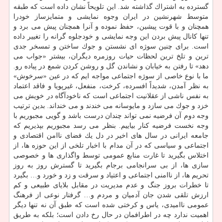
گسترده به اشتراك گذاشته شد. این تلویحاً نشان داده است كه طبقه
متوسط شهرنشین در ایران وجوه نمایشی و متمایزساز خودرا
همچنان و با قوت پیشین، حفظ نموده و آنرا همچنان پیش می برد و
تنها كانال پیش بردن این وجه نمایشی و خودجلوه گرانه را تغییر داده
است. برای چنین سوژه ای نشستن و جوك ساختن و تمسخر جدی
ترین و تلخ ترین لحظات حیات روزمره دیگران، بیشتر «جواب می
دهد» تا رفتن به خیابان و نشاندن گل و روشن كردن شمع در پیاده رو.
ما با نوع خاصی از سوژه اجتماعی مواجه ایم كه در عین «سرخوش»
به نظر آمدن، شدیداً افسرده، كرخت، منفعل، غیرپویا و فاقد اعتماد
به نفس ناشی از عقلانیت اجتماعی است كه ناخودآگاه در خویش می
خزد و جوك می سازد و مایوسانه می خندند و می خنداند. بدین ترتیب
وجه دوم آن فرضیه نمی تواند چندان درست باشد و گویی مجبوریم با
وجه نخست فرضیه كنار بیاییم. بنظر می رسد مجبوریم بپذیریم كه
جامعه ایرانی در سال های اخیر در دل یك فضای ناامن اقتصادی و
اجتماعی و سیاسی كه در آن مدام با اخبار تلخی از این حوزه ها، از
اختلاس بگیرید تا غارت منابع عمومی توسط واگذاری ها و خصوصی
سازی ها، از بی سرانجامی برجام بگیرید تا گسترش روز به روز
تحریم ها، از ناامنی اجتماعی و اعتیاد و سرقت و زد و خورد و… بگیرد
تا خطرات بروز جنگ و عدم مدیریت در مقابل بلایای طبیعی و كم
ارزش تلقی شدن جان آدمیان و مردم و… گرفتار نوعی از فرهنگ
عمومی ناامیدی، یاس و كرختی شده است كه طبق آن نه تنها دیگر
اهمیت ندارد چه در اطرافمان در حال رخ دادن است؛ بلكه به طریق