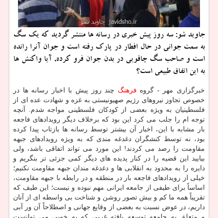
جاوید شو: سه روز پیش خبری در رسانه ها منتشر گردید كه یك سگ
به سمت جوانی در حال افطار در پارك رفته است و جوان آنرا رانده
است و صاحب سگ چاقویی در بدن جوان فرو كرده. آیا واكنش ها
به این اتفاق طبیعی است؟
خبرگزاری مهر - گروه
فرهنگ
چند روز پیش با اخبار رسانه ها در
خصوص تجاوز نیروهای رژیم صهیونیستی به غزه و شهادت عده ای از
فلسطینیان به ویژه بعضی از كودكان فلسطینی مواجه شدم. آنچه
توجه ام را جلب می كرد این بود كه برخلاف دیگر رویدادهای فاجعه
بار مشابه با این، اخبار آن بیشتر توسط رسانه ها بازتاب پیدا كرده
بود، نه توسط كنشگران دغدغه مندی كه به ویژه رویدادهای جبهه
مقاومت را رصد می كردند! این مورد می تواند اتفاقی باشد، ولی
بیایید این قضیه را در كنار پدیده های دیگر كمی جزئی تر بنگریم و
دایره را به محدود به انقلابی ها و دغدغه مندان جبهه مقاومت نكنیم؛
خیلی از رویدادهای فاجعه بار در منطقه و در رابطه با جبهه مقاومت،
اساساً برای طیفی از جامعه ایرانی مهم نبوده و نیست؛ این طیف كه
تقریباً همه ما كم و بیش تصور روشن و شناخت بی واسطه ای از آنان
داریم، در عوض نسبت به بعضی از وقایع جهانی و اصطلاحاً آن ور آبی
و متعلق به جامعه توسعه یافته غربی كه به خوبی می توانست