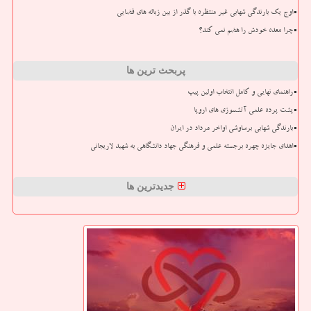
اوج یک بارندگی شهابی غیر منتظره با گذر از بین زباله های فضایی
چرا معده خودش را هضم نمی کند؟
پربحث ترین ها
راهنمای نهایی و کامل انتخاب اولین پیپ
پشت پرده علمی آتشسوزی های اروپا
بارندگی شهابی برساوشی اواخر مرداد در ایران
اهدای جایزه چهره برجسته علمی و فرهنگی جهاد دانشگاهی به شهید لاریجانی
جدیدترین ها