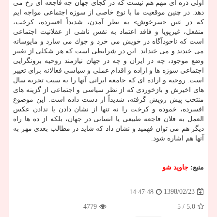
اولی ذره ای مهم هم نیست كه در كجای جهان چه فاجعه ای رخ می
دهد. در چنین موقعیت ما با نوع خاصی از سوژه اجتماعی مواجه ایم
كه در عین «سرخوش» به نظر آمدن، شدیداً افسرده، كرخت،
منفعل، غیرپویا و فاقد اعتماد به نفس ناشی از عقلانیت اجتماعی
است كه ناخودآگاه در خویش می خزد و جوك می سازد و مایوسانه
می خندند و می خنداند. این در شرایطی است كه هر شكلی از تغییر
وضع موجود، چه در ایران و چه در جهان نیازمند روحیه برونگرایی
اجتماعی سوژه ها و اراده و اقدام عملی و سیاسی فعالانه برای تغییر
است. روحیه و اراده ای كه جامعه ایرانی آنها را به سبب تجربه سال
های اخیرش و بازخوردی كه از نظر سیاسی و اجتماعی از گزینه های
منتخب پیش رویش گرفته، شدیداً از دست داده است. این موضوع
افسرده، خموده و كرخت را نه تنها از نشان دادن یا ندادن عكس
العمل به فلان فاجعه طبیعی یا انسانی در جهان، بلكه از ده ها راه
دیگر هم می توان فهمید و نشان داد كه شاید در مطالب بعدی مهر به
آنها هم اشاره شود.
منبع:
جاوید شو
1398/02/23
14:47:48
4779
/ 5
5.0