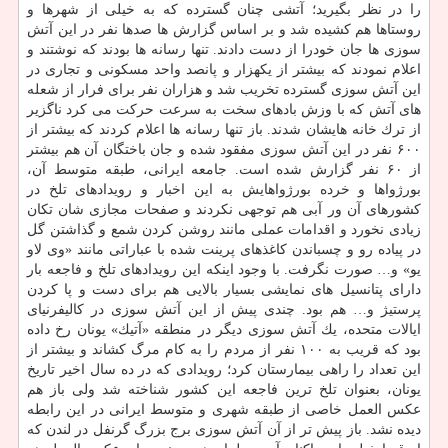
را در نظر بگیرید؛ آتشی چنان گسترده كه به خیلی از شهرها و
روستاها هم كشیده شد و بر اساس گزارش ها صدها نفر در این آتش
سوزی ها جان خودرا از دست دادند. تنها رسانه ها بودند كه نوشتند و
اعلام نمودند كه بیشتر از یكهزار و پانصد واحد مسكونی و تجاری در
این آتش سوزی گسترده تخریب شد و هزاران نفر برای فرار از شعله
های آتش كه با وزش بادهای سخت به سرعت حركت می كرد ناگزیر
از ترك خانه هایشان شدند. باز تنها رسانه ها اعلام كردند كه بیشتر از
۶۰۰ نفر در این آتش سوزی مفقود شده و جان باختگان آن هم بیشتر
از ۶۰ نفر گزارش شده است. جامعه ایرانی، طبقه متوسط آن،
بورژواها و خرده بورژواهایش به این اخبار و رویدادهای تلخ در
كشورهای آن ور آبی هم توجهی نكردند و صفحات مجازی شان تكان
زیادی نخورد و اقدامات عملی مانند روشن كردن شمع و گذاشتن گل
در پیاده رو و چسباندن كاغذهای پرینت شده با عباراتی مانند «وی لاو
یو» و… صورت نگرفت. با وجود اینكه این رویدادهای تلخ و فاجعه بار
دارای پتانسیل های نمایشی بسیار بالایی هم برای دست و پا كردن
پرستیژ و… هم بود. چندی پیش از این آتش سوزی در كالیفرنیای
ایالات متحده، یك آتش سوزی دیگر در منطقه «آتیك» یونان رخ داده
بود كه قریب به ۱۰۰ نفر از مردم را به كام مرگ كشاند و بیشتر از
این تعداد را راهی بیمارستان كرد؛ رویدادی كه در ده سال اخیر تاریخ
یونان، بعنوان تلخ ترین فاجعه این كشور شناخته شد ولی باز هم
عكس العمل خاصی از طبقه شهری و متوسط ایرانی در این رابطه
دیده نشد. باز پیش تر از آن آتش سوزی برج بزرگ گرنفل در لندن كه