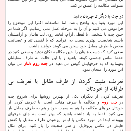
میتوانید مکالمه را عمیق تر کنید.
در چت با دیگران مهربان باشید
این مورد یقینا باید واضح باشد، اما متاسفانه اکثرا این موضوع را
فراموش می کنیم و آن را به مرحله عمل نمی رسانیم. اگر شما در
حین چت با شخصی با لفظی آرام، لبخند روی لب هایتان و آرامشتان
باشید شخصیت بهتری نسبت به افرادی که با لفظی تند و عصبانیت
محض با طرف مقابل خود سخن می گویند خواهید داشت.
سعی کنید که دست هایتان را حین مکالمه تکان ندهید و سعی کنید در
حفظ تماس چشمی کوشا باشید و با این حالت به طرف مقابلتان
بفهمانید که به حرفهایش گوش می دهید. در
چت روم دلناز
می توان
این مورد را امتحان نمود.
تعریف مثبت کردن از طرف مقابل یا تعریف بی
طرفانه از خودتان
تعریف کردن از دیگران یکی از بهترین روشها برای شروع چت
در
چت روم
و مکالمه با طرف مقابل است. با تعریف کردن از
خودتان در های مکالمه را هم به سمت خود و هم به طرف مقابل باز
می کنید. فقط به یاد داشته باشید که بهتر است به جای حرفهای
بیهوده، ابتدا در مورد عکس یا لباس پوشیدن طرف مقابل یا کفش
هایش در عکس پروفایل او سر صحبت را باز کنید، برای مثال