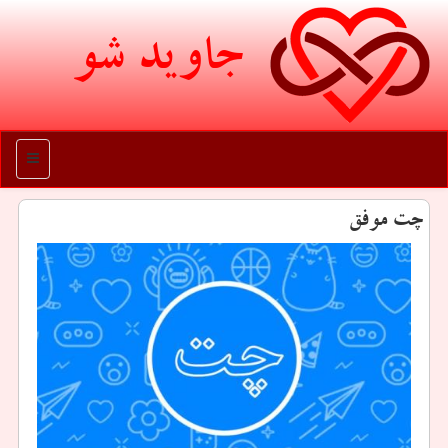
جاوید شو
منو
چت موفق