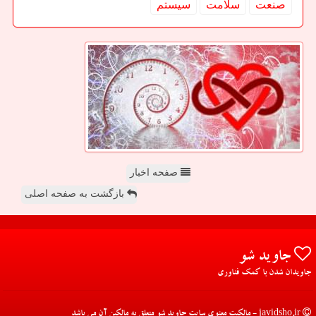
صنعت
سلامت
سیستم
صفحه اخبار
بازگشت به صفحه اصلی
جاوید شو
جاویدان شدن با کمک فناوری
javidsho.ir - مالکیت معنوی سایت جاوید شو متعلق به مالکین آن می باشد