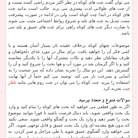
می توان گفت چت های کوتاه در نظر اکثر مردم راضی کننده نیست و
از چت های طولانی لذت بیشتری می برند. جالب است بدانید چت
های کوتاه در ابتدا چت کوتاه است ولی در ادامه در صورت پیشرفت
مثبت تبدیل به چت های بلند و شروع روابط اجتماعی مثبت می شوند
یا بعبارت دیگر چت های کوتاه راهی برای چت های عمیق و بلند می
باشد.
موضوعات چتهای کوتاه برخلاف عقیده تان بسیار آسان هستند و با
کمی فکر آن را خواهید یافت. برای مثال در مورد غذای دلخواهتان و
طرف مقابلتان نظر دهید و نکات مشترک آنها را با یکدیگر مقایسه
کنید و یا اگر گرمتان شد در مورد آب و هوا بحث را شروع کنید و آن را
گسترش دهید. این دو مثال را تجربه نشان داده که سر صحبت را به
آسانی و بسرعت باز می کند. توصیه می کنم حتماً از آنها نهایت
استفاده را ببرید. چت کوتاه را می توان در چت روم هایی مانند
دلناز
چت
تجربه کرد.
سوالات متنوع و متعدد بپرسید
اگر به طور قطعی می خواهید که بحث های کوتاه را تمام کنید و وارد
یک بحث واقعی شوید، باید دنبال فرصت باشید تا فورا بتوانید موضوع
بحث را تغییر دهید و وارد یک بحث و گفتگو واقعی شوید. سعی نکنید
که بدون هیچ مقدمه ای وارد یک بحث عمیق و قابل توجهی شوید، اگر
می خواهید وارد گفتگوی عمیق شوید با طی مراحل و صبر کردن، به
آن قسمتی که مورد دلخواه شما می باشد برسید و در این قسمت