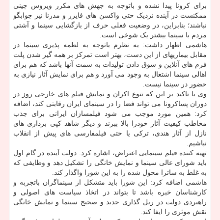
برای کرونا پیدا نشده و باتوجه به جهش های مکرر ویروس چینی
ممکنست در آینده نزدیک حتی واکسن های فایزر و مدرنا نیز جوابگو
نباشند؛ بنابراین، در وضعیت فعلی حرف از بازگشایی سینما و آشتی
مردم با سینما بیشتر یک شوخی است.
هاشمی اظهار داشت: به نظرم باتوجه به لطمه پذیری سینما در
مقابل بیماریهای از این دست، بهتر است تمرکز بر همه گیر شدن پلت
فرم های آنلاین و سوق دادن تولیدات به سمت آنها باشد که هم برای
اهالی سینما اشتغال به وجود می آورد و هم برای نمایش آثار نیازی به
حضور در سینما نیست.
وی با تاکید بر این که تنوع اکران و نمایش فیلم های خارجی روز در
دوران پساکرونا می تواند فضا را در سینمای ایران رقابتی کند، اضافه
کرد: همین مورد موجب می شود فیلمسازان ایرانی برای جذب
مخاطب کیفیت آثار خودرا بالا ببرند و دیگر شاهد کپی برداری های
نازل از آثار هندی، ترکی یا حتی فیلمفارسی های پیش از انقلاب
نباشیم.
تهیه کننده فیلم سینمایی اعتراض، اشاره کرد: دولت آینده در گام اول
باید شورای عالی سینما و نمایش خانگی را تشکیل دهد و وظایفی که
به غلط به ساترا محول شده را به این شورا واگذار کند.
هاشمی اضافه کرد: این شورا باید متشکل از سینماگران باتجربه و
کارشناسان خبره باشد تا بتواند در اتخاذ سیاست های اصولی و
راهبردی دولت در ریل گذاری جدید و صحیح سینما و نمایش خانگی
نقش موثری را ایفا کند.