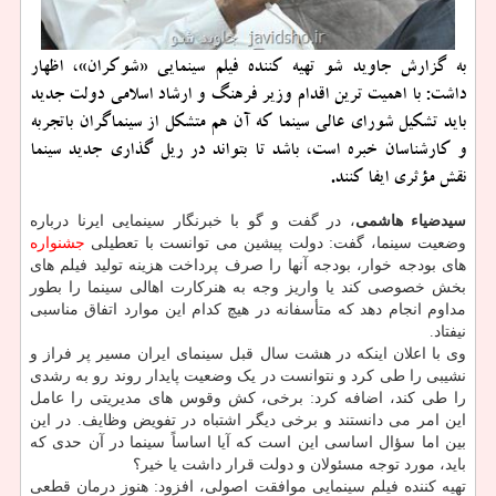
به گزارش جاوید شو تهیه کننده فیلم سینمایی «شوکران»، اظهار
داشت: با اهمیت ترین اقدام وزیر فرهنگ و ارشاد اسلامی دولت جدید
باید تشکیل شورای عالی سینما که آن هم متشکل از سینماگران باتجربه
و کارشناسان خبره است، باشد تا بتواند در ریل گذاری جدید سینما
نقش مؤثری ایفا کنند.
سیدضیاء هاشمی
، در گفت و گو با خبرنگار سینمایی ایرنا درباره
وضعیت سینما، گفت: دولت پیشین می توانست با تعطیلی
جشنواره
های بودجه خوار، بودجه آنها را صرف پرداخت هزینه تولید فیلم های
بخش خصوصی کند یا واریز وجه به هنرکارت اهالی سینما را بطور
مداوم انجام دهد که متأسفانه در هیچ کدام این موارد اتفاق مناسبی
نیفتاد.
وی با اعلان اینکه در هشت سال قبل سینمای ایران مسیر پر فراز و
نشیبی را طی کرد و نتوانست در یک وضعیت پایدار روند رو به رشدی
را طی کند، اضافه کرد: برخی، کش وقوس های مدیریتی را عامل
این امر می دانستند و برخی دیگر اشتباه در تفویض وظایف. در این
بین اما سؤال اساسی این است که آیا اساساً سینما در آن حدی که
باید، مورد توجه مسئولان و دولت قرار داشت یا خیر؟
تهیه کننده فیلم سینمایی موافقت اصولی، افزود: هنوز درمان قطعی