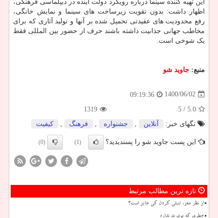
این تهیه کننده سینما درباره رویکرد دولت آینده در دیپلماسی فرهنگی،
اظهار داشت: بدون تقویت زیرساخت های سینما و نمایش خانگی،
رفع محدودیت های عقیدتی تحمیل شده بر آنها و تولید آثاری که برای
مخاطب جهانی جذابیت داشته باشند حرف از حضور بین المللی فقط
یک شوخی است.
منبع:
جاوید شو
1400/06/02
09:19:36
1319
/ 5
5.0
تگهای خبر:
آنلاین
,
جشنواره
,
فرهنگ
,
كیفیت
این پست جاوید شو را پسندیدید؟
(0)
(1)
تازه ترین مطالب مرتبط
از نظر مغز، تنبلی کردن کی جایز است؟
خطری که بوی بد ندارد