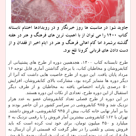
جاوید شو: در مناسبت ها روز خبرنگار و در رویدادها اختتام تابستانه
کتاب 1400 را می توان از با اهمیت ترین های فرهنگ و هنر در هفته
گذشته برشمرد اما کام اهالی فرهنگ و هنر در ایام اخیر از فقدان و از
دست دادن های قربانی کرونا تلخ بود.
طرح تابستانه کتاب ۱۴۰۰، هجدهمین دوره از طرح های پشتیبانی از
کتابفروشان و مخاطبان کتاب، با برجای گذاشتن آماری قابل توجه ۱۶
مرداد پایان یافت. این دوره از طرح خاصیت هایی داشت که آنرا از
دیگر دوره ها متمایز کرده بود، مشارکت بالای کتابفروشان، افزایش
۵۰ درصدی یارانه اختصاص یافته به مخاطبان و از طرف دیگر
استقبال از این دوره طرح، تعدادی از نکات این دوره هستند.
در این دوره از طرح فصلی تعداد کتابفروشان عضو به عدد هزار
نزدیک شد و ۹۷۵ کتابفروشی در سراسر کشور در آن حاضر بودند و
بنا بر آمار نهایی خانه کتاب، بیش از ۹۴۵ کتابفروشی، فروش داشتند.
تهران با ۱۶۲ کتابفروشی بیشترین آمار فروش را با رقمی نزدیک به ۴
میلیارد و ۴۵۰ میلیون تومان، برای خود ثبت کرده است که باید
فروش پستی و تلفنی را در نظر گرفت که قسمتی از آن ارسال به
خارج از تهران نیز بوده است. بعد از تهران، خراسان رضوی با فروش