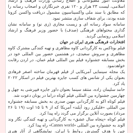
معاونت امور مطبوعاتی و اطلاع رسانی وزارت فرهنگ و ارشاد
اسلامی، لیست ۲۳ هزار و ۱۲۰ نفری خبرنگاران و اصحاب رسانه را
که مطابق با سند ملی واکسیناسیون مشمول دریافت واکسن کرونا
شده بودند، برای شفاف سازی منتشر نمود.
سامانه سواد رسانه ای و زیست مجازی (زی نو) و سامانه نشان
گذاری محتواهای فرهنگی (صدف) با حضور وزیر فرهنگ و ارشاد
اسلامی رونمایی گردید.
افتخارات فرهنگی هنری ایران در جهان
فیلم بوتاکس به کارگردانی کاوه مظاهری و تهیه کنندگی مشترک کاوه
مظاهری و سروش سعیدی، در هشتمین حضور بین المللی خود در
بخش مسابقه جشنواره فیلم بین المللی فیلم عمان، در اردن رقابت
خواهدنمود.
یک مجله سینمایی آمریکایی از فیلم قهرمان ساخته اصغر فرهادی
بعنوان یکی از شانس های کسب جایزه بهترین فیلم در اسکار ۲۰۲۲
یاد کرد.
حامد سلیمان زاده، منتقد سینما بعنوان داور جایزه فیپرشی به چهل و
چهارمین جشنواره بین المللی فیلم کوتاه دراما در یونان دعوت شد.
فیلم کوتاه اکو به کارگردانی مهین صدری به بخش مسابقه جشنواره
بین المللی «فلیکرز رود آیلند» آمریکا که از ۹ تا ۱۵ اوت (۱۹ تا ۲۶
مرداد) بصورت آنلاین برگزار می گردد راه پیدا کرد.
فیلم کوتاه «پنجاه سال عشق» به کارگردانی و تهیه کنندگی نگار وند
الوند به جشنواره بین المللی «Cannes world» راه پیدا کرد.
چین با هدف گسترش روابط با ایران، نمایشگاهی از آثار هنری