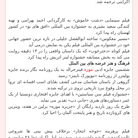
اکراینی ترجمه شد.
فیلم سینمایی «دشت خاموش» به کارگردانی احمد بهرامی و تهیه
کنندگی سعید بشیری به جشنواره بین المللی «افق های نو» در کشور
لهستان راه پیدا کرد.
«مسیر معکوس» ساخته ابوالفضل جلیلی در تازه ترین حضور جهانی
خود در جشنواره بین المللی فیلم پکن به نمایش درمی آید.
فیلم کوتاه «دخترخوب» که یک داستان واقعی را در ۱۴ دقیقه روایت
می کند به بخش مسابقه جشنواره لینز اتریش راه پیدا کرد.
فرهنگ و هنر عرصه های بین الملل
ششمین جایزه ادبی
موزه
فیتزجرالد به یک روزنامه نگار برنده جایزه
پولیتزر از روزنامه «نیویورک تایمز» رسید.
گروهی از باستان شناسان مدعی کشف بقایای اسب افسانه ای تروآ
در محل وقوع نبرد تاریخی تروی در ترکیه شدند.
«جشنواره فیلم سن سباستین» با اهدای جایزه افتخاری دونستیا از یک
عمر دستاوردهای هنری «جانی دپ» تقدیر می نماید.
طرح یک روز بازدید رایگان از «جزیره موزه» برلین در هفته، ویترین
های کرونازده تاریخ و هنر پایتخت آلمان را احیا کرد.
فیلم پرهزینه «جوخه انتحار» برخلاف پیش بینی ها شروعی
ناامیدکننده در گیشه داشت و در سه روز اول اکران تنها ۲۶ میلیون و