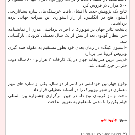
۵۰۰ هزار دلار فروش کرد.
نتایج یک پژوهش جدید با افشای بافت خرسنگ های سازه پیشاتاریخی
استون هنج در انگلیس، از راز استواری این میراث جهانی پرده
برداشت.
پایتخت تئاتر جهان در نیویورک با اجرای برداشتی مدرن از نمایشنامه
«در انتظار گودو»، بعد از بیش از یک سال تعطیلی کرونائی بازگشایی
شد.
«استیون کینگ» در رمان بعدی خود بطور مستقیم به مقوله همه گیری
ویروس کرونا می پردازد.
قدیمی ترین ضرابخانه جهان در یک کارخانه ۲ هزار و ۸۰۰ ساله ذوب
فلز در چین کشف شد.
وقوع چهارمین خودکشی در کمتر از دو سال، یکی از سازه های مهم
معماری در شهر نیویورک را در آستانه تعطیلی قرار داد.
تاخت و تاز کرونای نوع دلتا در چین، برگزاری جشنواره بین المللی
فیلم پکن را تا مدتی نامعلوم به تعویق انداخت.
منبع:
جاوید شو
1400/05/22
12:28:54