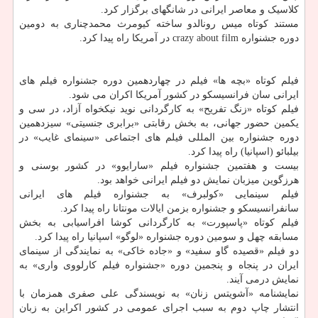
کلاسیک و معاصر ایرانی در شانگهای برگزار کرد.
مستند کوتاه میس رونالدو ساخته کیومرث محمدچناری به دومین
دوره جشنواره crazy about film در آمریکا راه پیدا کرد.
فیلم کوتاه «بچه ها» فیلم در چهاردهمین دوره جشنواره فیلم های
ایرانی سان فرانسیسکو در کشور آمریکا اکران می شود.
فیلم کوتاه «زنگ تفریح» به کارگردانی نوید نیکخواه آزاد، در سی و
یکمین حضور جهانی، به بخش رقابتی «برابری جنسیتی» سیزدهمین
دوره جشنواره بین المللی فیلم های اجتماعی «سینمای غایب» در
بیلبائو (اسپانیا) راه پیدا کرد.
بیست و هفتمین جشنواره فیلم «سارایوو» در کشور بوسنی و
هرزگوین میزبان نمایش دو فیلم ایرانی خواهد بود.
فیلم سینمایی «کولبرف» به جشنواره فیلم های ایرانی
سانفرانسیسکو و جشنواره بزمن ایالات مونتانا راه پیدا کرد.
فیلم کوتاه «پاسپورت» به کارگردانی کوشا افراسیابی به بخش
مسابقه چهل و سومین دوره جشنواره «لوگو» اسپانیا راه پیدا کرد.
دو فیلم «قصیده گاو سفید» و «جاده خاکی» به نمایندگی از سینمای
ایران در پنجاه و پنجمین دوره «جشنواره فیلم کارلووی واری» به
نمایش درمی آیند.
نمایشنامه «آشویتس زنان» به نویسندگی علی صفری همزمان با
انتشار چاپ دوم به سبب اجرای عمومی در کشور اکراین به زبان