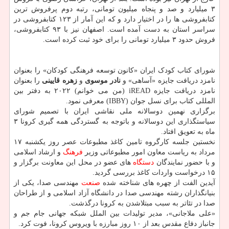
۳ میلیارد و صد و پنجاه میلیون تومانی، رتبه دوم پرفروش ترین
کتابفروشی ها را در اختیار دارد و که این آمار از ۱۲۳ کتابفروشی در
سراسر استان به دست آمده است. اصفهان نیز با ۹۳ کتابفروشی،
فروش حدود ۳ میلیارد تومانی را برای خود ثبت کرده است.
شورای کتاب کودک ایران «کانون توسعه فرهنگی کودکان» را بعنوان
نامزد دریافت جایزه «آساهی» و
نادر موسوی
و
زهره قایینی
را بعنوان
نامزد دریافت جایزه iREAD (من می خوانم) ۲۰۲۲ به دفتر بین
المللی کتاب برای نسل جوان (IBBY) معرفی نمود.
برگزاری نهمین دوسالانه ملی نقاشی ایران با تصمیم شورای
سیاستگذاری این دوسالانه و باتوجه به گستردگی همه گیری کرونا ۳
ماه به تعویق افتاد.
نخستین جلسه کارگروه تامین کاغذ مطبوعات عصر روز یکشنبه ۱۷
مرداد به ریاست معاون امور مطبوعاتی وزیر
فرهنگ
و ارشاد اسلامی
و با حضور نمایندگان
دستگاه
های عضو در محل این معاونت برگزار و
۱۵ درخواست واردات کاغذ بررسی گردید.
آیدین الفت از چهره های شناخته شده
صنعت
مهندسی صدا، یکی از
بنیانگذاران رشته مهندسی صدا در دانشگاه آزاد اسلامی و از طراحان
صدا در تئاتر به سبب مبتلاشدن به کرونا درگذشت.
«علی ملاجانی»، مدیر تولیدات بین الملل شبکه جهانی جام جم و
جانباز دفاع مقدس بعد از ۱۰ روز مبارزه با ویروس کرونا، فوت کرد.