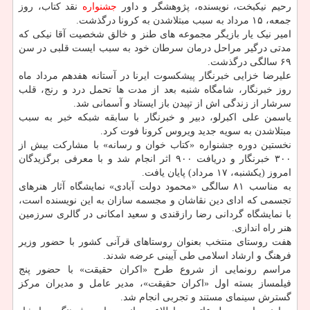
رحیم نیکبخت، نویسنده، پژوهشگر و داور
جشنواره
نقد کتاب، روز
جمعه، ۱۵ مرداد به سبب مبتلاشدن به کرونا درگذشت.
امیر نیک یار بازیگر مجموعه های طنز و خالق شخصیت آقا نیکی که
مدتی درگیر مراحل درمان سرطان خود به سبب ایست قلبی در سن
۶۹ سالگی درگذشت.
علیرضا خزایی خبرنگار پیشکسوت ایرنا در آستانه هفدهم مرداد ماه
روز خبرنگار، شامگاه شنبه بعد از مدت ها تحمل درد و رنج، قلب
سرشار از زندگی اش از تپیدن باز ایستاد و آسمانی شد.
یاسمن علی اکبرلو، دبیر و خبرنگار با سابقه شبکه خبر به سبب
مبتلاشدن به سویه جدید ویروس کرونا فوت کرد.
نخستین دوره جشنواره «کتاب خوان و رسانه» با مشارکت بیش از
۳۰۰ خبرنگار و دریافت ۹۰۰ اثر انجام شد و با معرفی برگزیدگان
امروز (یکشنبه، ۱۷ مرداد) پایان یافت.
به مناسب ۸۱ سالگی «محمود دولت آبادی» نمایشگاه آثار هنرهای
تجسمی که ادای دین نقاشان و مجسمه سازان به این نویسنده است،
با نمایشگاه گردانی رضا رازقندی و سعید امکانی در گالری سرزمین
هنر راه اندازی.
هفت روستای منتخب بعنوان روستاهای قرآنی کشور با حضور وزیر
فرهنگ و ارشاد اسلامی طی آیینی عرضه شدند.
مراسم رونمایی از شروع طرح «اکران حقیقت» با حضور پنج
فیلمساز بسته اول «اکران حقیقت»، مدیر عامل و مدیران مرکز
گسترش سینمای مستند و تجربی انجام شد.