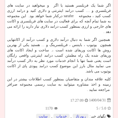
اگر شما یک فریلنسر هستید یا اگر و میخواهید در سایت های
فریلنسری و .... کسب درامد اینترنتی و دلاری کنید و درامد ارزی
کسب کنید ، مجموعه
sarafer
درکنار شما خواهد بود. این مجموعه
به شما تمام آنچه که برای فعالیت در سایت های فریلنسری و اکانت
های خارجی و ارزی بمنظور کسب درامد دلاری نیاز دارید را ارائه می
دهد .
همچنین اگر شما به دنبال درآمد دلاری و کسب درآمد از اکانتهایی
همچون یوتیوب ، بایننس ، فریلنسرینگ و ... هستید یکی از بهترین
روش ها اکانت وریفای شده است ،. ساخت و ایجاد اکانت های
وریفای شده یک راه مطمئن کسب درامد اینترنتی واقعی رایگان
است یعنی شما تنها با انجام خدمات مورد نظر به دلار کسب درآمد
می نمایید مثال بارز این موضوع کسب درامد پیودی پای از اکانت
یوتیوب می باشد.
کلیه علاقه مندان و متقاضیان بمنظور کسب اطلاعات بیشتر در این
زمینه و اخذ مشاوره میتوانید به سایت رسمی مجموعه صرافر
مراجعه نمایید .
1400/04/31
17:27:09
1170
/ 5
5.0
تگهای خبر:
رپورتاژ
,
خدمات
,
سایت