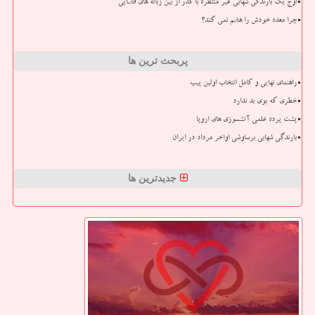
اوج یک بارندگی شهابی غیر منتظره با گذر از بین زباله های فضایی
چرا معده خودش را هضم نمی کند؟
پربحث ترین ها
راهنمای نهایی و کامل انتخاب اولین پیپ
خطری که بوی بد ندارد
پشت پرده علمی آتشسوزی های اروپا
بارندگی شهابی برساوشی اواخر مرداد در ایران
جدیدترین ها