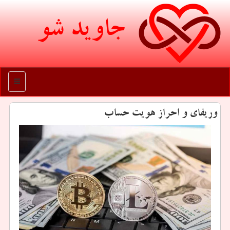
جاوید شو
منو
وریفای و احراز هویت حساب