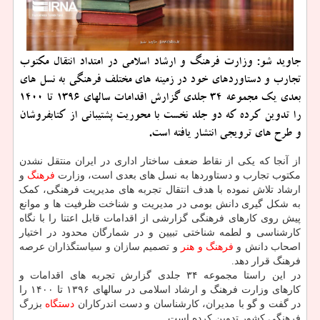
جاوید شو: وزارت فرهنگ و ارشاد اسلامی در امتداد انتقال مکتوب
تجارب و دستاوردهای خود در زمینه های مختلف فرهنگی به نسل های
بعدی یک مجموعه 34 جلدی گزارش اقدامات سالهای 1396 تا 1400
را تدوین کرده که دو جلد نخست با محوریت پشتیبانی از کتابفروشان
و طرح های ترویجی انتشار یافته است.
از آنجا که یکی از نقاط ضعف ساختار اداری در ایران منتقل نشدن
مکتوب تجارب و دستاوردها به نسل های بعدی است، وزارت
فرهنگ
و
ارشاد تلاش نموده با هدف انتقال تجربه های مدیریت فرهنگی، کمک
به شکل گیری دانش بومی در مدیریت و شناخت ظرفیت ها و موانع
پیش روی کارهای فرهنگی گزارشی از اقدامات قابل اعتنا را با نگاه
کارشناسی و لطمه شناختی تبیین و در شمارگان محدود در اختیار
اصحاب دانش و
فرهنگ و هنر
و تصمیم سازان و سیاستگذاران عرصه
فرهنگ قرار دهد.
در این راستا مجموعه ۳۴ جلدی گزارش تجربه های اقدامات و
کارهای وزارت فرهنگ و ارشاد اسلامی در سالهای ۱۳۹۶ تا ۱۴۰۰ را
در گفت و گو با مدیران، کارشناسان و دست اندرکاران
دستگاه
بزرگ
فرهنگی کشور تدوین کرده است.