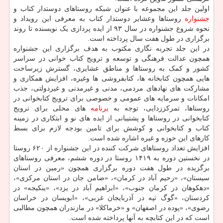
اولین جلد این مجموعه با عنوان شبکه روستاهای دوستدار کتاب و
جشنواره
روستاها وعشایر دوستدار کتاب به معرفی این رویداد و
نحوه شروع جشنواره در سال ۹۳ از ایده پردازی یک نویسنده تا روند
برگزاری در طول هفت سال پرداخته است.
در این جلد تجربه نگاری مکتوب به هدف برگزاری این جشنواره
همچون عدالت فرهنگی و توسعه و ترویج کتاب خوانی در سراسر
کشور و کمک به روستاها و مناطق عشایری، گسترش زیرساخت
هایی همچون کتابخانه ها، کتابفروشی ها وغیره، افزایش همکاری و
مشارکت های نهادهای مردمی، مدنی و غیرمدنی و غیردولتی، جذب
امکانات و سرمایه های عمومی و خصوصی برای ترویج کتابخوانی در
روستاها، تمرکززدایی، توجه به
برنامه
های محلی برای ترویج
کتابخوانی در روستاها و پشتیبانی از ایده های نو و ابتکاری در زمینه
کتاب و کتابخوانی و کوشش برای تامین بودجه لازم برای بسط
کارهای این حوزه و غیره اشاره شده است.
افزایش تعداد روستاهای شرکت کننده در این جشنواره از ۶۲۰ روستا
در نخستین دوره به ۱۴۱۹ روستا در دوره ششم، معرفی روستاهای
برگزیده در طول هفت دوره برگزاری همچون «رمین در استان
سیستان»، «رحیم آباد در کرمان»، «ضامن جان در استان مرکزی»،
«دهکوهان در کرمان جنوب»، «ابراهیم آباد در یزد»، «ینکیجه» در
کردستان، «گوگ تپه در آذربایجان غربی»، «ابویسان در خراسان
رضوی»، «پوده در اصفهان» و «خرماکلا» در مازندران همچون مطالبی
است که در این کتابچه به آنها پرداخته شده است.