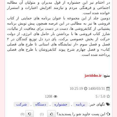
در اختتام نیز این جشنواره از قول مدیران و متولیان آن مطالبه
اجتماعی و فرهنگی مردم و نیازمند افزایش اعتبارات و استمرار
خوانده شده است.
دومین جلد از این مجموعه با عنوان برنامه های حمایتی از کتاب
فروشی ها نیز به مطالبی در این عرصه همچون پیش نویش برنامه
پشتیبانی از کتابفروشی ها، دست در دست برای معافیت از مالیات،
شارژ کتاب فروشی ها با برداشتن بار حامل های انرژی، از دولت
حرکت از بخش خصوصی برکت، پای درد دل توزیع کنندگان در ۲
فصل و فصل سوم «از نمایشگاه های استانی تا طرح های فصلی
کتاب» و فصل چهارم شرح پیوند کتابفروشان با طرح های فصلی
پرداخته شده است.
منبع:
javidsho.ir
1400/03/31
10:25:19
1208
/ 5
5.0
تگهای خبر:
برنامه
,
جشنواره
,
دستگاه
,
شركت
این پست جاوید شو را پسندیدید؟
(0)
(1)