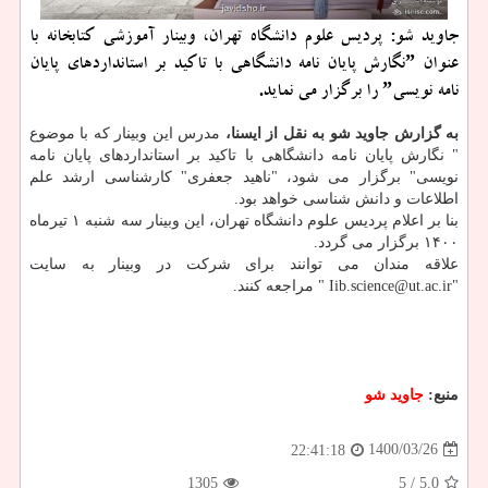
جاوید شو: پردیس علوم دانشگاه تهران، وبینار آموزشی کتابخانه با
عنوان ˮنگارش پایان نامه دانشگاهی با تاکید بر استانداردهای پایان
نامه نویسیˮ را برگزار می نماید.
به گزارش جاوید شو به نقل از ایسنا،
مدرس این وبینار که با موضوع
" نگارش پایان نامه دانشگاهی با تاکید بر استانداردهای پایان نامه
نویسی" برگزار می شود، "ناهید جعفری" کارشناسی ارشد علم
اطلاعات و دانش شناسی خواهد بود.
بنا بر اعلام پردیس علوم دانشگاه تهران، این وبینار سه شنبه ۱ تیرماه
۱۴۰۰ برگزار می گردد.
علاقه مندان می توانند برای شرکت در وبینار به سایت
"Iib.science@ut.ac.ir " مراجعه کنند.
منبع:
جاوید شو
1400/03/26
22:41:18
1305
/ 5
5.0